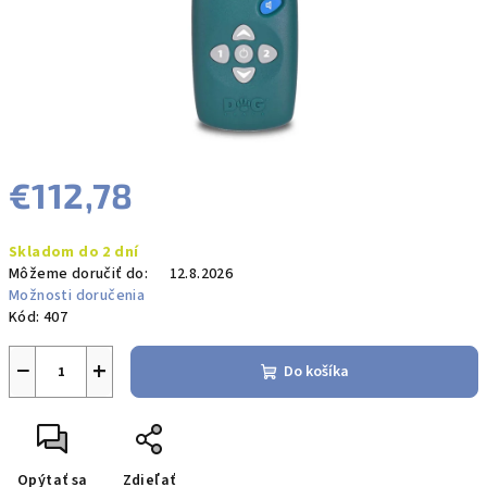
€112,78
Jednotková
Skladom do 2 dní
cena:
Môžeme doručiť do:
12.8.2026
Možnosti doručenia
Kód:
407
−
+
Do košíka
Opýtať sa
Zdieľať