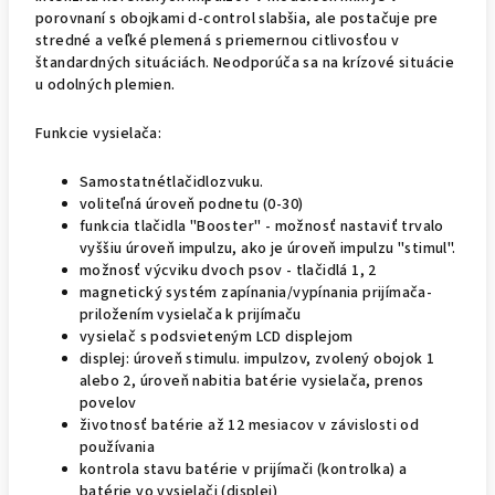
porovnaní s obojkami d-control slabšia, ale postačuje pre
stredné a veľké plemená s priemernou citlivosťou v
štandardných situáciách. Neodporúča sa na krízové situácie
u odolných plemien.
Funkcie vysielača:
Samostatnétlačidlozvuku.
voliteľná úroveň podnetu (0-30)
funkcia tlačidla "Booster" - možnosť nastaviť trvalo
vyššiu úroveň impulzu, ako je úroveň impulzu "stimul".
možnosť výcviku dvoch psov - tlačidlá 1, 2
magnetický systém zapínania/vypínania prijímača-
priložením vysielača k prijímaču
vysielač s podsvieteným LCD displejom
displej: úroveň stimulu. impulzov, zvolený obojok 1
alebo 2, úroveň nabitia batérie vysielača, prenos
povelov
životnosť batérie až 12 mesiacov v závislosti od
používania
kontrola stavu batérie v prijímači (kontrolka) a
batérie vo vysielači (displej)