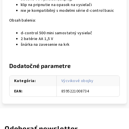
klip na pripnutie na opasok na vysielači
nie je kompatibilný s modelmi série d-control basic
Obsah balenia:
d-control 500 mini samostatný vysielač
2 batérie AA 1,5 V
šnúrka na zavesenie na krk
Dodatočné parametre
Kategória
:
Výcvikové obojky
EAN
:
8595221008734
Odoberať newsletter