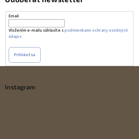
Email
Vložením e-mailu súhlasíte s
podmienkami ochrany osobných
údajov
Prihlásiť sa
Z
á
p
Instagram
ä
t
i
e