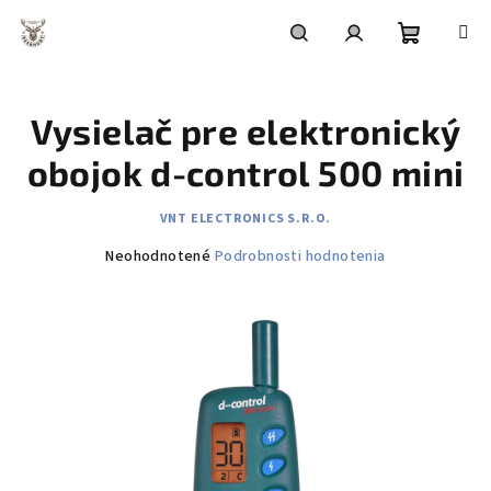
Prejsť
na
obsah
Nákupn
Hľadať
Prihlásenie
Vysielač pre elektronický
košík
obojok d-control 500 mini
VNT ELECTRONICS S.R.O.
Priemerné
Neohodnotené
Podrobnosti hodnotenia
hodnotenie
produktu
je
0,0
z
5
hviezdičiek.