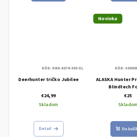
Novinka
KÓD:
DRH-8074-393-XL
KÓD:
50900
Deerhunter tričko Jubilee
ALASKA Hunter Pr
Blindtech F
€24,99
€25
Skladom
Sklado
Detail
Do koší