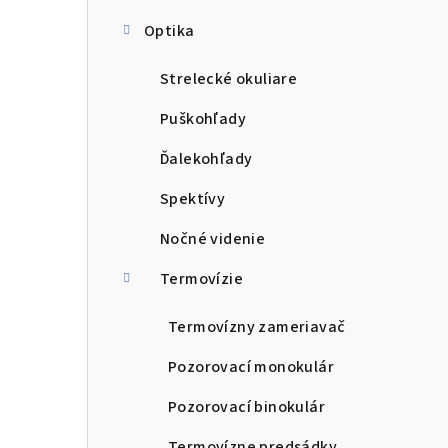
Optika
Strelecké okuliare
Puškohľady
Ďalekohľady
Spektívy
Nočné videnie
Termovízie
Termovízny zameriavač
Pozorovací monokulár
Pozorovací binokulár
Termovízne predsádky