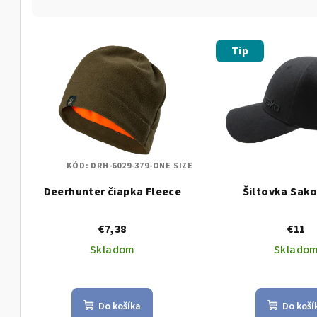
d
V
e
Tip
ý
n
p
i
i
e
s
p
KÓD:
DRH-6029-379-ONE SIZE
p
r
Deerhunter čiapka Fleece
Šiltovka Sako
r
o
o
€7,38
€11
d
Skladom
Sklado
d
u
u
k
k
Do košíka
Do koší