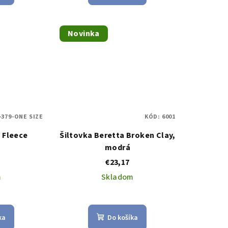
Novinka
-379-ONE SIZE
KÓD:
6001
 Fleece
Šiltovka Beretta Broken Clay,
modrá
€23,17
m
Skladom
ka
Do košíka