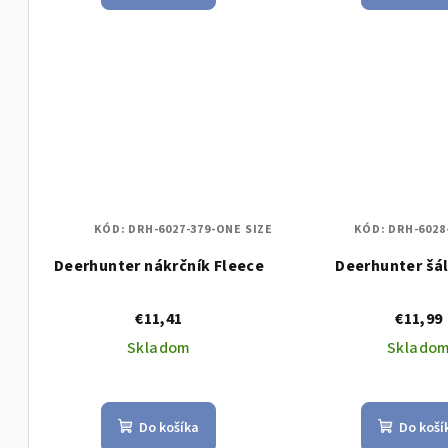
t
t
o
o
v
v
KÓD:
DRH-6027-379-ONE SIZE
KÓD:
DRH-6028
Deerhunter nákrčník Fleece
Deerhunter šál
€11,41
€11,99
Skladom
Sklado
Do košíka
Do koší