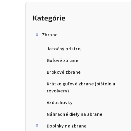
B
o
Kategórie
Preskočiť
kategórie
č
Zbrane
n
Jatočný prístroj
ý
p
Guľové zbrane
a
Brokové zbrane
n
Krátke guľové zbrane (pištole a
revolvery)
e
Vzduchovky
l
Náhradné diely na zbrane
Doplnky na zbrane