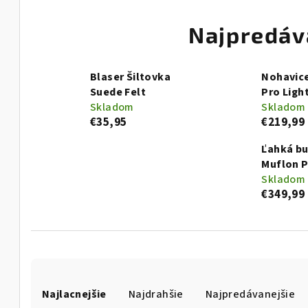
Najpredáv
Blaser Šiltovka
Nohavic
Suede Felt
Pro Ligh
Skladom
Skladom
€35,95
€219,99
Ľahká b
Muflon 
Skladom
€349,99
R
Najlacnejšie
Najdrahšie
Najpredávanejšie
a