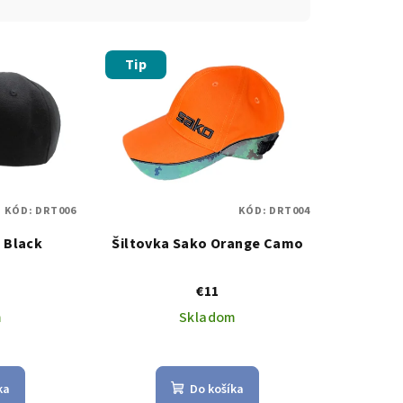
Tip
KÓD:
DRT006
KÓD:
DRT004
 Black
Šiltovka Sako Orange Camo
€11
m
Skladom
ka
Do košíka