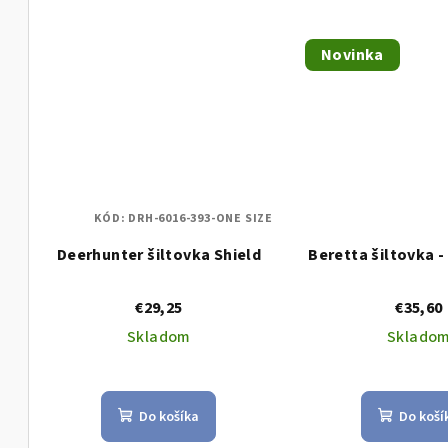
Novinka
KÓD:
DRH-6016-393-ONE SIZE
Deerhunter šiltovka Shield
Beretta šiltovka -
€29,25
€35,60
Skladom
Sklado
Do košíka
Do koší