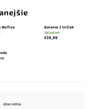
anejšie
e Muflon
Balenie 2 tričiek
t
Skladom
€39,99
unda
Pro
Abecedne