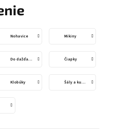
enie
Nohavice
Mikiny
Do dažďa (nepremokavé oblečenie)
Čiapky
Klobúky
Šály a kukly