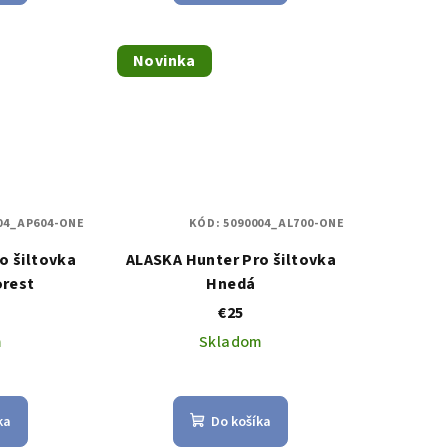
Novinka
04_AP604-ONE
KÓD:
5090004_AL700-ONE
o šiltovka
ALASKA Hunter Pro šiltovka
orest
Hnedá
€25
m
Skladom
ka
Do košíka