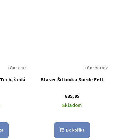
KÓD:
6023
KÓD:
261032
 Tech, šedá
Blaser Šiltovka Suede Felt
€35,95
m
Skladom
ka
Do košíka