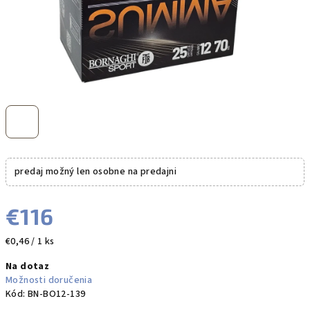
predaj možný len osobne na predajni
€116
Jednotková
€0,46 / 1 ks
cena:
Na dotaz
Možnosti doručenia
Kód:
BN-BO12-139