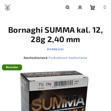
Prejsť
na
obsah
Nákupn
Hľadať
Prihlásenie
Bornaghi SUMMA kal. 12,
košík
28g 2,40 mm
BORNAGHI
Priemerné
Neohodnotené
Podrobnosti hodnotenia
hodnotenie
Novinka
produktu
je
0,0
z
5
hviezdičiek.