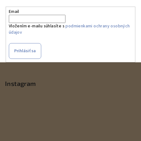
Email
Vložením e-mailu súhlasíte s
podmienkami ochrany osobných
údajov
Prihlásiť sa
Z
á
p
Instagram
ä
t
i
e