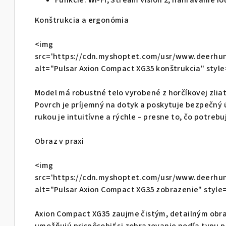
Funkcie: Wi-Fi, Stream Vision 2, nahrávanie f
Konštrukcia a ergonómia
<img
src='https://cdn.myshoptet.com/usr/www.deerhun
alt="Pulsar Axion Compact XG35 konštrukcia" sty
Model má robustné telo vyrobené z horčíkovej zliat
Povrch je príjemný na dotyk a poskytuje bezpečný 
rukou je intuitívne a rýchle – presne to, čo potrebu
Obraz v praxi
<img
src='https://cdn.myshoptet.com/usr/www.deerhun
alt="Pulsar Axion Compact XG35 zobrazenie" styl
Axion Compact XG35 zaujme čistým, detailným obra