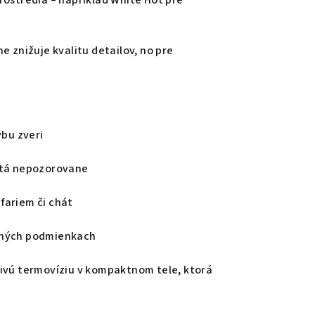
rostredia – napríklad White Hot pre
e znižuje kvalitu detailov, no pre
ybu zveri
atá nepozorovane
fariem či chát
čných podmienkach
livú termovíziu v kompaktnom tele, ktorá