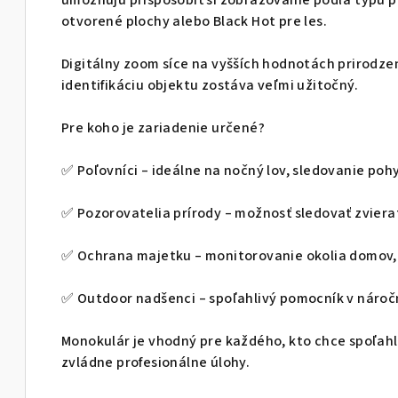
umožňujú prispôsobiť si zobrazovanie podľa typu p
otvorené plochy alebo Black Hot pre les.
Digitálny zoom síce na vyšších hodnotách prirodzen
identifikáciu objektu zostáva veľmi užitočný.
Pre koho je zariadenie určené?
✅ Poľovníci – ideálne na nočný lov, sledovanie poh
✅ Pozorovatelia prírody – možnosť sledovať zvier
✅ Ochrana majetku – monitorovanie okolia domov, 
✅ Outdoor nadšenci – spoľahlivý pomocník v náro
Monokulár je vhodný pre každého, kto chce spoľah
zvládne profesionálne úlohy.