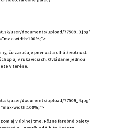
oto/video, farebné palety
t.sk/user/documents/upload/77509_3.jpg'
le="max-width:100%;">
iny, čo zaručuje pevnosť a dlhú životnosť.
úchop aj v rukaviciach. Ovládanie jednou
jete v teréne.
t.sk/user/documents/upload/77509_4.jpg'
e="max-width:100%;">
zom aj v úplnej tme. Rôzne farebné palety