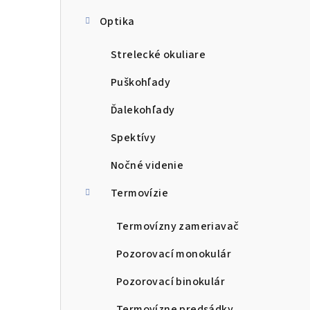
Optika
Strelecké okuliare
Puškohľady
Ďalekohľady
Spektívy
Nočné videnie
Termovízie
Termovízny zameriavač
Pozorovací monokulár
Pozorovací binokulár
Termovízne predsádky