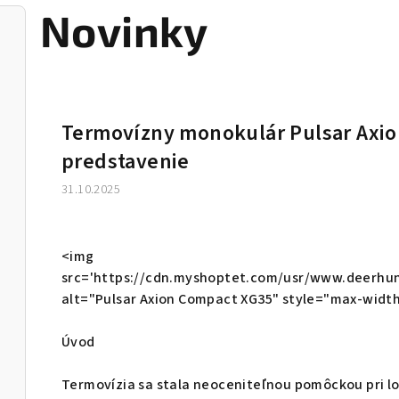
Novinky
V
ý
Termovízny monokulár Pulsar Axio
p
predstavenie
i
31.10.2025
s
č
<img
src='https://cdn.myshoptet.com/usr/www.deerhun
l
alt="Pulsar Axion Compact XG35" style="max-widt
á
Úvod
n
Termovízia sa stala neoceniteľnou pomôckou pri lo
k