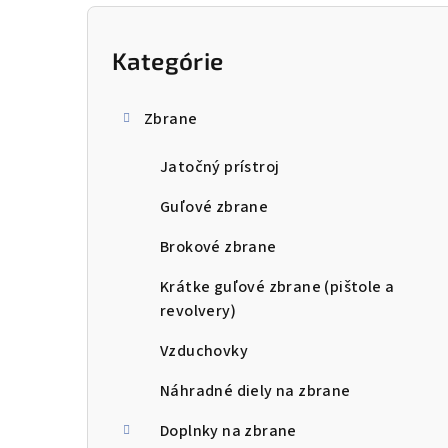
B
o
Kategórie
Preskočiť
kategórie
č
Zbrane
n
Jatočný prístroj
ý
p
Guľové zbrane
a
Brokové zbrane
n
Krátke guľové zbrane (pištole a
revolvery)
e
Vzduchovky
l
Náhradné diely na zbrane
Doplnky na zbrane