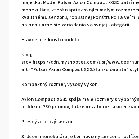
majetku. Model Pulsar Axion Compact XG35 patrí m
o
monokuláre, ktoré napriek svojím malým rozmerom
kvalitnému senzoru, robustnej konštrukcii a veľm
v
najpopulárnejšie zariadenia vo svojej kategórii.
Hlavné prednosti modelu
<img
src='https://cdn.myshoptet.com/usr/www.deerhun
alt="Pulsar Axion Compact XG35 funkcionalita" st
Kompaktný rozmer, vysoký výkon
Axion Compact XG35 spája malé rozmery s výborným
približne 380 gramov, takže nezaberie takmer žiad
Presný a citlivý senzor
Srdcom monokuláru je termovízny senzor s rozlíšení