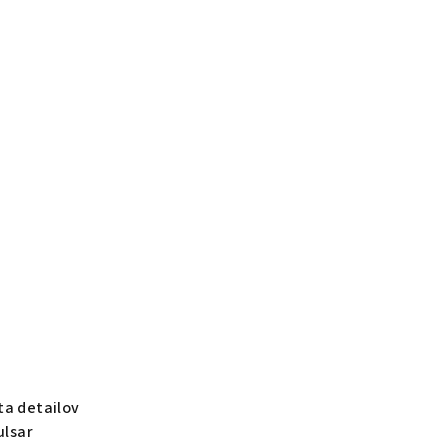
ta detailov
ulsar