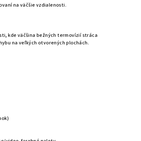
ovaní na väčšie vzdialenosti.
ti, kde väčšina bežných termovízií stráca
ohybu na veľkých otvorených plochách.
nok)