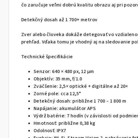
čo zaručuje veľmi dobrú kvalitu obrazu aj pri pozor
Detekčný dosah až 1 700+ metrov
Zver alebo človeka dokáže detegovať vo vzdialenos
prehľad. Vďaka tomu je vhodný aj na sledovanie p
Technické špecifikácie
Senzor: 640 × 480 px, 12 µm
Objektív: 35 mm, f/1.0
Zväčšenie: 2,5× optické + digitálne až 20×
Zorné pole: cca 12,5°
Detekčný dosah: približne 1 700 – 1 800 m
Napájanie: akumulátor APS
Výdrž batérie: 7 hodín (v závislosti od podmie
Hmotnosť: približne 0,38 kg
Odolnosť: IPX7