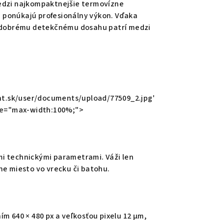
edzi najkompaktnejšie termovízne
 ponúkajú profesionálny výkon. Vďaka
i dobrému detekčnému dosahu patrí medzi
t.sk/user/documents/upload/77509_2.jpg'
yle="max-width:100%;">
i technickými parametrami. Váži len
ne miesto vo vrecku či batohu.
m 640 × 480 px a veľkosťou pixelu 12 µm,