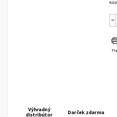
Kód
−
Tl
Výhradný
Darček zdarma
distribútor