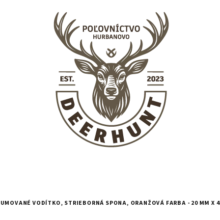
UMOVANÉ VODÍTKO, STRIEBORNÁ SPONA, ORANŽOVÁ FARBA - 20 MM X 