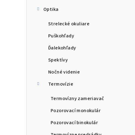
Optika
Strelecké okuliare
Puškohľady
Ďalekohľady
Spektívy
Nočné videnie
Termovízie
Termovízny zameriavač
Pozorovací monokulár
Pozorovací binokulár
Termovízne predsádky