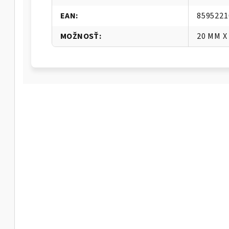
EAN
:
8595221
MOŽNOSŤ
:
20 MM X