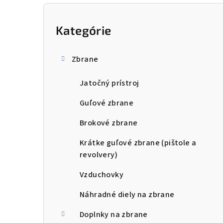
B
o
Kategórie
Preskočiť
kategórie
č
Zbrane
n
Jatočný prístroj
ý
p
Guľové zbrane
a
Brokové zbrane
n
Krátke guľové zbrane (pištole a
revolvery)
e
Vzduchovky
l
Náhradné diely na zbrane
Doplnky na zbrane