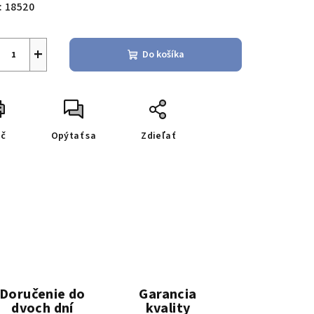
:
18520
+
Do košíka
ač
Opýtať sa
Zdieľať
Doručenie do
Garancia
dvoch dní
kvality