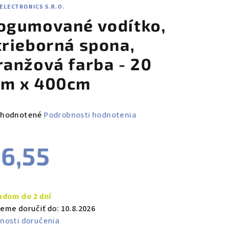
ELECTRONICS S.R.O.
ogumované vodítko,
trieborná spona,
ranžová farba - 20
m x 400cm
emerné
hodnotené
Podrobnosti hodnotenia
notenie
duktu
6,55
notková
a:
adom do 2 dní
zdičiek.
eme doručiť do:
10.8.2026
nosti doručenia