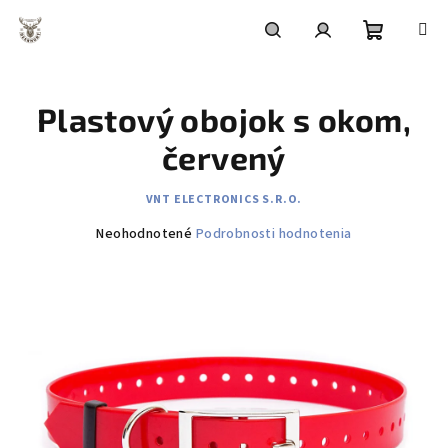
Prejsť
na
obsah
Nákupn
Hľadať
Prihlásenie
Plastový obojok s okom,
košík
červený
VNT ELECTRONICS S.R.O.
Priemerné
Neohodnotené
Podrobnosti hodnotenia
hodnotenie
produktu
je
0,0
z
5
hviezdičiek.