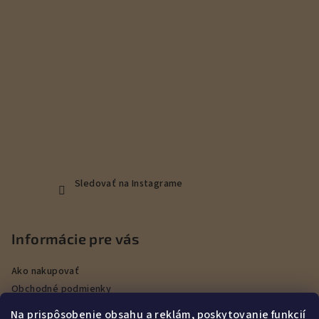
e
Sledovať na Instagrame
Informácie pre vás
Ako nakupovať
Obchodné podmienky
Podmienky ochrany osobných údajov
Na prispôsobenie obsahu a reklám, poskytovanie funkcií