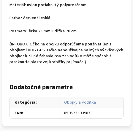
Materiál: nylon potiahnutý polyuretánom
Farba : červená lesklá
Rozmery: šírka 25 mm × dĺžka 70 cm
{INFOBOX: Očko na obojku odporúčame používať len s
obojkami DOG GPS. Očko nepoužívajte na iných výcvikových
obojkoch. Silné ťahanie psa za vodítko môže spôsobiť
prasknutie plastovej krabičky prijímača.}
Dodatočné parametre
Kategória
:
Obojky a vodítka
EAN
:
8595221009878