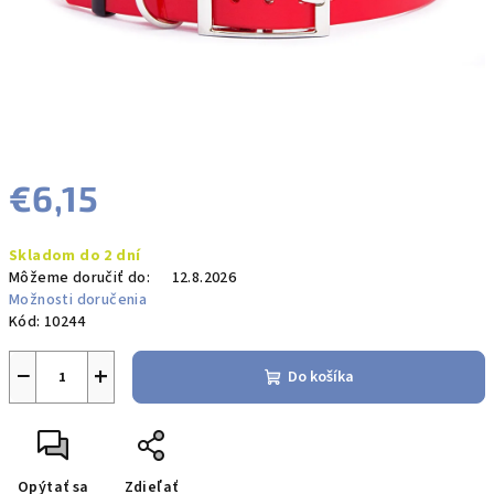
€6,15
Jednotková
Skladom do 2 dní
cena:
Môžeme doručiť do:
12.8.2026
Možnosti doručenia
Kód:
10244
−
+
Do košíka
Opýtať sa
Zdieľať