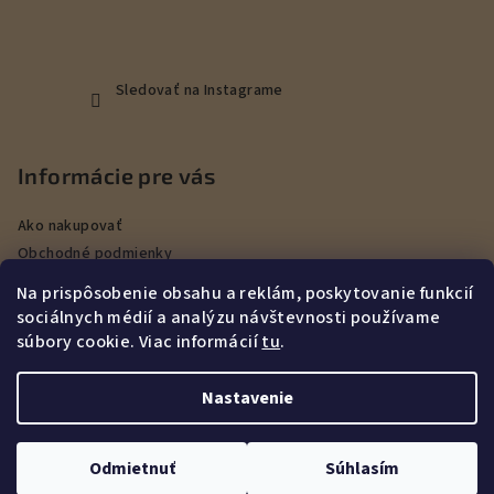
Sledovať na Instagrame
Informácie pre vás
Ako nakupovať
Obchodné podmienky
Podmienky ochrany osobných údajov
Na prispôsobenie obsahu a reklám, poskytovanie funkcií
Veľkoobchod
sociálnych médií a analýzu návštevnosti používame
Kontakty
súbory cookie. Viac informácií
tu
.
Služby
Nastavenie
Copyright 2026
DEERHUNT Poľovníctvo Hurbanovo
. Všetky
práva vyhradené.
Upraviť nastavenie cookies
Odmietnuť
Súhlasím