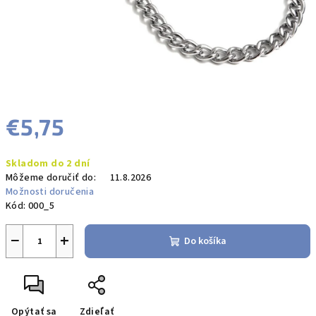
€5,75
Jednotková
Skladom do 2 dní
cena:
Môžeme doručiť do:
11.8.2026
Možnosti doručenia
Kód:
000_5
−
+
Do košíka
Opýtať sa
Zdieľať