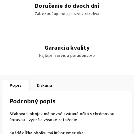
Doručenie do dvoch dní
Zabezpečujeme aj rozvoz streliva
Garancia kvality
Najlepší servis a poradenstvo
Popis
Diskusia
Podrobný popis
Sťahovací obojok má pevné zvárané očká s chrómovou
úpravou - vydržia vysoké zaťaženie.
Každá dĺžka obojku má iný priemer oka!