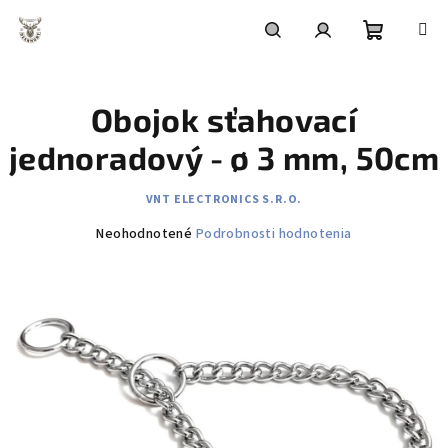
Prejsť
na
obsah
Nákupn
Hľadať
Prihlásenie
Obojok sťahovací
košík
jednoradový - ø 3 mm, 50cm
VNT ELECTRONICS S.R.O.
Priemerné
Neohodnotené
Podrobnosti hodnotenia
hodnotenie
produktu
je
0,0
z
5
hviezdičiek.