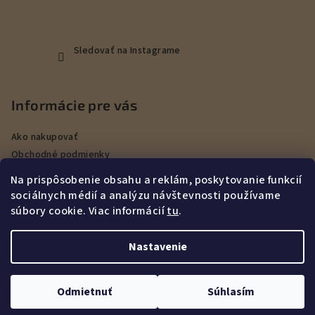
Sledovať na Instagrame
Informácie pre vás
Ako nakupovať
Obchodné podmienky
Podmienky ochrany osobných údajov
Na prispôsobenie obsahu a reklám, poskytovanie funkcií
Veľkoobchod
sociálnych médií a analýzu návštevnosti používame
Kontakty
súbory cookie. Viac informácií
tu
.
Služby
Nastavenie
Copyright 2026
DEERHUNT Poľovníctvo Hurbanovo
. Všetky
práva vyhradené.
Upraviť nastavenie cookies
Odmietnuť
Súhlasím
Vytvoril Shoptet