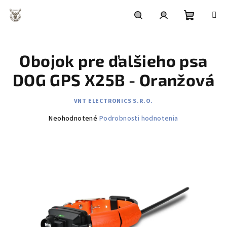
Prejsť
na
obsah
Nákupn
Hľadať
Prihlásenie
Obojok pre ďalšieho psa
košík
DOG GPS X25B - Oranžová
VNT ELECTRONICS S.R.O.
Priemerné
Neohodnotené
Podrobnosti hodnotenia
hodnotenie
produktu
je
0,0
z
5
hviezdičiek.