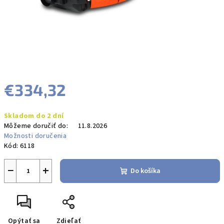
€334,32
Jednotková
Skladom do 2 dní
cena:
Môžeme doručiť do:
11.8.2026
Možnosti doručenia
Kód:
6118
−
+
Do košíka
Opýtať sa
Zdieľať