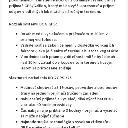
podmienkach. Zariadenie DOG GPS obsahuje vysoko citlivý
prijímač GPS/Galileo, ktorý má najvyššiu presnosť a príjem
údajov v odľahlých lokalitách s náročným terénom.
Rozsah systému DOG GPS:
Dosah medzi vysielačom a prijímačom je 20 km v
priamej viditeľnosti.
Vzdialenosť sa zákonite mení v dôsledku vonkajších
faktorov, ako je členitosť terénu a hustota vegetácie
V podmienkach priamej viditeľnosti môže byť dosah
nad 20 km, zatiaľ čo v kopcovitom teréne s hustým
lesom sa prirodzene znižuje
Vlastnosti zariadenia DOG GPS X25:
Možnosť sledovať až 19 psov, psovodov alebo bodov
trasy na jednom prijímači (ručnom zariadení)
Nabíjateľný prijímač a vysielač, dlhá výdrž batérie -
viac ako 40 hodín prevádzky
Čas nabíjania je približne 3 hodiny - prijímač a vysielač
sa môžu nabíjať súčasne
Najmodernejšia technológia s vysokou citlivosťou
GPS v prijímači aj vysielači LoRa™