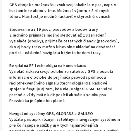
GPS obojok s možnosťou zvukovej lokalizácie psa, napr. v
hustom lese alebo v tme. Možnosť výberu z 3 rôznych
tónov. Hlasitosť je možné nastaviť v štyroch úrovniach.
Sledovanie až 19 psov, psovodov a bodov trasy
Z jedného prijímača možno sledovať až 19 zariadení.
Vysielače (obojky), prijímače ostatných členov (psovodov),
ako aj body trasy možno ľubovoľne ukladať na devätnásť
pozícií - následná navigácia k týmto bodom trasy.
Bezplatná RF technológia na komunikáciu
Vysielač získava svoju polohu zo satelitov GPS a posiela
informácie o polohe do prijímača psovoda pomocou
rádiofrekvenčného signálu (technológia RF). Rádiové
spojenie funguje aj tam, kde nie je signál GSM. Je veľmi
presné a vždy máte k dispozícii aktuálnu polohu psa.
Prevádzka je úplne bezplatná.
Navigačné systémy GPS, GLONASS a GALILEO
Využite prístup k rôznym satelitným navigačným systémom
pre čo najlepšie služby aj v tých najnáročnejších