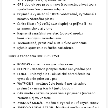
GPS obojok pre psov s najvyššou možnou kvalitou a
spoľahlivosťou prenosu údajov
Prijímač a vysielač sú 100 % vodotesné, vyrobené z
nárazuvzdorného plastu
Ľahko čitateľný veľký LCD displej na prijímači - na
priamom slnku aj v tme
Najmenší a najľahší vysielač (obojok) medzi
konkurenčnými zariadeniami
Jednoduché, praktické a intuitívne ovládanie
Rýchle spustenie ručného zariadenia
Funkcia zariadenia DOG GPS X25B:
KOMPAS - smer na magnetický sever
BEEPER - detekcia pohybu alebo nehybného psa
FENCE - kruhový plot - akustické ohraničenie na
vymedzenie priestoru psa
WAYPOINT - možnosť uloženia 4 gps súradníc
prijímača - navigácia k týmto bodom
CAR mode - režim na používanie prijímača (ručného
zariadenia) vo vozidle
ZVUKOVÝ SIGNÁL - možno si vybrať z 3 rôznych tónov
ZVUKOVÝ LOKALIZÁTOR - hlasitosť možno nastaviť v 4