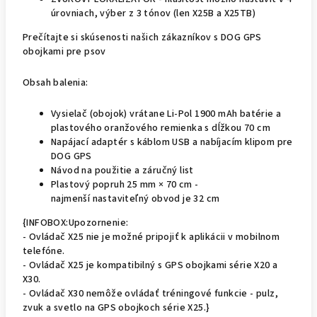
úrovniach, výber z 3 tónov (len X25B a X25TB)
Prečítajte si skúsenosti našich zákazníkov s DOG GPS
obojkami pre psov
Obsah balenia:
Vysielač (obojok) vrátane Li-Pol 1900 mAh batérie a
plastového oranžového remienka s dĺžkou 70 cm
Napájací adaptér s káblom USB a nabíjacím klipom pre
DOG GPS
Návod na použitie a záručný list
Plastový popruh 25 mm × 70 cm -
najmenší nastaviteľný obvod je 32 cm
{INFOBOX:Upozornenie:
- Ovládač X25 nie je možné pripojiť k aplikácii v mobilnom
telefóne.
- Ovládač X25 je kompatibilný s GPS obojkami série X20 a
X30.
- Ovládač X30 nemôže ovládať tréningové funkcie - pulz,
zvuk a svetlo na GPS obojkoch série X25.}