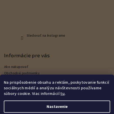
Sledovať na Instagrame
Informácie pre vás
Ako nakupovať
Obchodné podmienky
Podmienky ochrany osobných údajov
Na prispôsobenie obsahu a reklám, poskytovanie funkcií
Veľkoobchod
sociálnych médií a analýzu návštevnosti používame
Kontakty
súbory cookie. Viac informácií
tu
.
Služby
Nastavenie