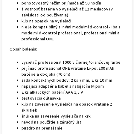
pohotovostný režim prijímača až 90 hodín
životnosť batérie vo vysielači až 12 mesiacov (v
závislosti od používania)
klip na opasok na vysielači
nie je kompatibilný s inými modelmi d-control - iba s
modelmi d-control professional, professional mini a
professional ONE
Obsah balenia:
vysielač professional 1000 v čiernej/oranžovej farbe
prijímač professional ONE vrátane Li-pol 200 mAh
batérie a obojoka (70 cm)
sada kontaktných bodov: 2 ks 7 mm, 2 ks 10 mm
napájací adaptér a kábel s nabíjacím klipom
2 ks alkalických batérií AAA 1,5 V
testovacia dútnavka
klip na zavesenie vysielača na opasok vrátane 2
skrutiek
šnúrka na zavesenie vysielača na krk
návod na použitie a záručný list
puzdro na prenášanie