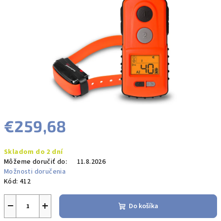
hviezdičiek.
€259,68
Jednotková
Skladom do 2 dní
cena:
Môžeme doručiť do:
11.8.2026
Možnosti doručenia
Kód:
412
−
+
Do košíka