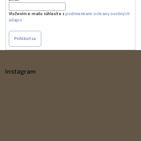
Vložením e-mailu súhlasíte s
podmienkami ochrany osobných
údajov
Prihlásiť sa
Z
á
p
Instagram
ä
t
i
e