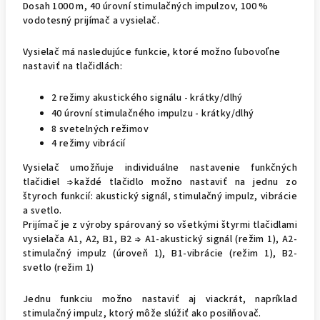
Dosah 1000 m, 40 úrovní stimulačných impulzov, 100 %
vodotesný prijímač a vysielač.
Vysielač má nasledujúce funkcie, ktoré možno ľubovoľne
nastaviť na tlačidlách:
2 režimy akustického signálu - krátky/dlhý
40 úrovní stimulačného impulzu - krátky/dlhý
8 svetelných režimov
4 režimy vibrácií
Vysielač umožňuje individuálne nastavenie funkčných
tlačidiel ⇒každé tlačidlo možno nastaviť na jednu zo
štyroch funkcií: akustický signál, stimulačný impulz, vibrácie
a svetlo.
Prijímač je z výroby spárovaný so všetkými štyrmi tlačidlami
vysielača A1, A2, B1, B2 ⇒ A1-akustický signál (režim 1), A2-
stimulačný impulz (úroveň 1), B1-vibrácie (režim 1), B2-
svetlo (režim 1)
Jednu funkciu možno nastaviť aj viackrát, napríklad
stimulačný impulz, ktorý môže slúžiť ako posilňovač.