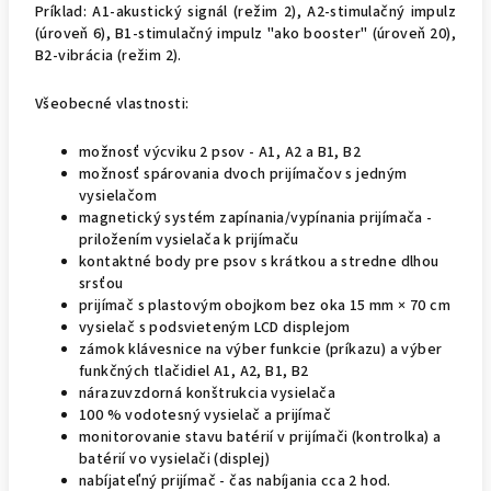
Príklad: A1-akustický signál (režim 2), A2-stimulačný impulz
(úroveň 6), B1-stimulačný impulz "ako booster" (úroveň 20),
B2-vibrácia (režim 2).
Všeobecné vlastnosti:
možnosť výcviku 2 psov - A1, A2 a B1, B2
možnosť spárovania dvoch prijímačov s jedným
vysielačom
magnetický systém zapínania/vypínania prijímača -
priložením vysielača k prijímaču
kontaktné body pre psov s krátkou a stredne dlhou
srsťou
prijímač s plastovým obojkom bez oka 15 mm × 70 cm
vysielač s podsvieteným LCD displejom
zámok klávesnice na výber funkcie (príkazu) a výber
funkčných tlačidiel A1, A2, B1, B2
nárazuvzdorná konštrukcia vysielača
100 % vodotesný vysielač a prijímač
monitorovanie stavu batérií v prijímači (kontrolka) a
batérií vo vysielači (displej)
nabíjateľný prijímač - čas nabíjania cca 2 hod.