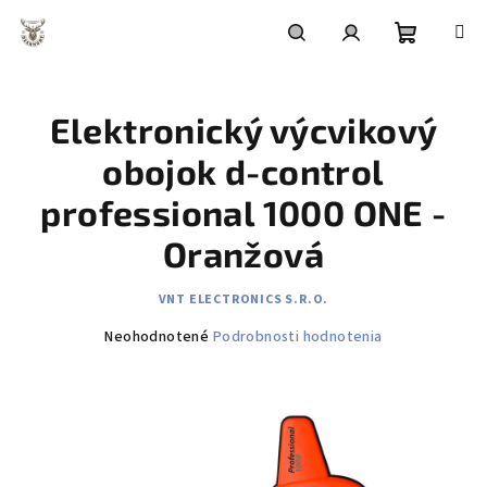
Prejsť
na
obsah
Nákupn
Hľadať
Prihlásenie
Elektronický výcvikový
košík
obojok d-control
professional 1000 ONE -
Oranžová
VNT ELECTRONICS S.R.O.
Priemerné
Neohodnotené
Podrobnosti hodnotenia
hodnotenie
produktu
je
0,0
z
5