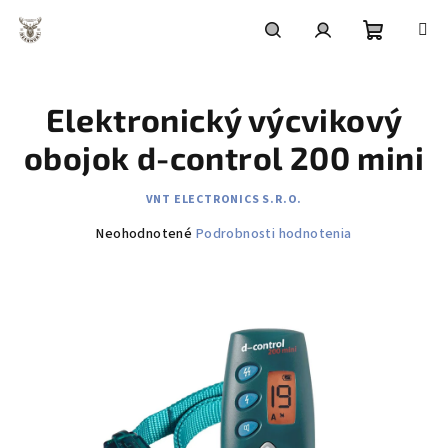
Prejsť
na
obsah
Nákupn
Hľadať
Prihlásenie
Elektronický výcvikový
košík
obojok d-control 200 mini
VNT ELECTRONICS S.R.O.
Priemerné
Neohodnotené
Podrobnosti hodnotenia
hodnotenie
produktu
je
0,0
z
5
hviezdičiek.