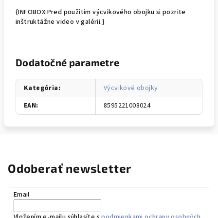
{INFOBOX:Pred použitím výcvikového obojku si pozrite
inštruktážne video v galérii.}
Dodatočné parametre
Kategória
:
Výcvikové obojky
EAN
:
8595221008024
Odoberať newsletter
Email
Vložením e-mailu súhlasíte s
podmienkami ochrany osobných