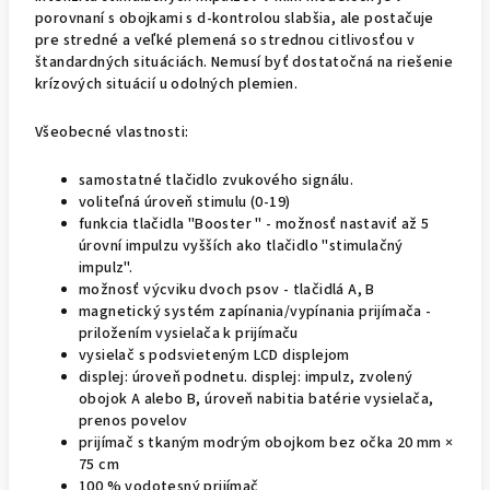
porovnaní s obojkami s d-kontrolou slabšia, ale postačuje
pre stredné a veľké plemená so strednou citlivosťou v
štandardných situáciách. Nemusí byť dostatočná na riešenie
krízových situácií u odolných plemien.
Všeobecné vlastnosti:
samostatné tlačidlo zvukového signálu.
voliteľná úroveň stimulu (0-19)
funkcia tlačidla "Booster " - možnosť nastaviť až 5
úrovní impulzu vyšších ako tlačidlo "stimulačný
impulz".
možnosť výcviku dvoch psov - tlačidlá A, B
magnetický systém zapínania/vypínania prijímača -
priložením vysielača k prijímaču
vysielač s podsvieteným LCD displejom
displej: úroveň podnetu. displej: impulz, zvolený
obojok A alebo B, úroveň nabitia batérie vysielača,
prenos povelov
prijímač s tkaným modrým obojkom bez očka 20 mm ×
75 cm
100 % vodotesný prijímač