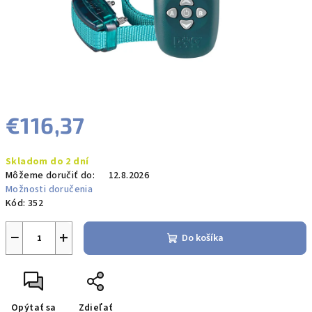
€116,37
Jednotková
Skladom do 2 dní
cena:
Môžeme doručiť do:
12.8.2026
Možnosti doručenia
Kód:
352
−
+
Do košíka
Opýtať sa
Zdieľať