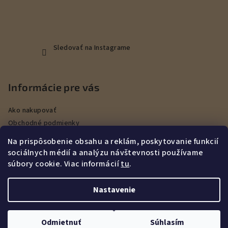
Sledovať na Instagrame
Informácie pre vás
Ako nakupovať
Obchodné podmienky
Podmienky ochrany osobných údajov
Na prispôsobenie obsahu a reklám, poskytovanie funkcií
Veľkoobchod
sociálnych médií a analýzu návštevnosti používame
Kontakty
súbory cookie. Viac informácií
tu
.
Služby
Nastavenie
Copyright 2026
DEERHUNT Poľovníctvo Hurbanovo
. Všetky
práva vyhradené.
Upraviť nastavenie cookies
Odmietnuť
Súhlasím