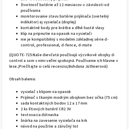
životnosť batérie až 12 mesiacov v závislosti od
používania
monitorovanie stavu batérie prijímača (svetelný
indikátor) aj vysielača (displej)
kontaktné body pre krátke a dlhé husté vlasy
klip na pripnutie na opasok na vysielači
nie je kompatibilný s modelmi základnej série d-
control, professional, d-fence, d-mute
{QUOTE-725:Naše dievčatá používajú výcvikové obojky d-
control a som s nimi veľmi spokojná. Používame ich hlavne v
lese.;Prečítajte si celú recenziu;Bohdana Jüthnerová}
Obsah balenia:
vysielač s klipom na opasok
Prijímač s tkaným modrým obojkom bez očka (75 cm)
sada kontaktných bodov 12 a 17 mm
2 ks lítiových batérií CR2 3V
testovacia dútnavka
šnúrka na zavesenie vysielača na krk
návod na použitie a záručný list