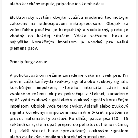
alebo korekčný impulz, prípadne ich kombináciu.
Elektronický systém obojku využíva modernú technológiu
založenú na jednočipovom mikroprocesore. Obojok sa
veľmi ľahko používa, je kompaktný a vodotesný, preto je
vhodný do každej situácie. Vďaka väčšiemu boxu a
najvyšším korekčným impulzom je vhodný pre veľké
plemená psov.
Princíp fungovania:
V pohotovostnom režime zariadenie čaká na zvuk psa. Pri
prvom zaštekaní vydá zvukový signál alebo zvukový signál s
korekčným impulzom, ktorého intenzita závisí od
zvoleného režimu. Ak pes pokračuje v štekaní, zariadenie
opäť vydá zvukový signál alebo zvukový signál s korekčným
impulzom. Obojok vydá tento zvukový signál alebo zvukový
signál s korekčným impulzom maximálne 5-krát a potom sa
proces automaticky zastaví. Po dlhšej pauze psa (10 - 15
sekúnd) sa systém opäť prepne do pohotovostného režimu,
t. j. ďalší štekot bude sprevádzaný zvukovým signálom
alebo zvukovým signálom s korekčným impulzom.