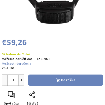
€59,26
Jednotková
Skladom do 2 dní
cena:
Môžeme doručiť do:
12.8.2026
Možnosti doručenia
Kód:
103
−
+
Do košíka
Opýtať sa
Zdieľať