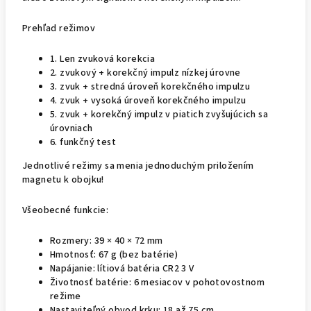
Prehľad režimov
1. Len zvuková korekcia
2. zvukový + korekčný impulz nízkej úrovne
3. zvuk + stredná úroveň korekčného impulzu
4. zvuk + vysoká úroveň korekčného impulzu
5. zvuk + korekčný impulz v piatich zvyšujúcich sa
úrovniach
6. funkčný test
Jednotlivé režimy sa menia jednoduchým priložením
magnetu k obojku!
Všeobecné funkcie:
Rozmery: 39 × 40 × 72 mm
Hmotnosť: 67 g (bez batérie)
Napájanie: lítiová batéria CR2 3 V
Životnosť batérie: 6 mesiacov v pohotovostnom
režime
Nastaviteľný obvod krku: 18 až 75 cm