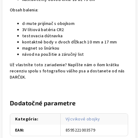
Obsah balenia:
d-mute prijímač s obojkom
3V lítiová batéria CR2
testovacia dútnavka
kontaktné body v dvoch dĺžkach 10 mm a 17 mm
magnet so šnúrkou
návod na použitie a záručný list
Už vlastníte toto zariadenie? Napíšte nám o ňom krátku
recenziu spolu s fotografiou vášho psa a dostanete od nás
DARČEK.
Dodatočné parametre
Kategória
:
Výcvikové obojky
EAN
:
8595221003579