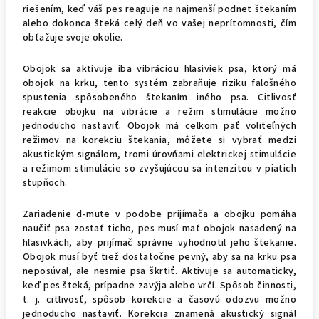
riešením, keď váš pes reaguje na najmenší podnet štekaním
alebo dokonca šteká celý deň vo vašej neprítomnosti, čím
obťažuje svoje okolie.
Obojok sa aktivuje iba vibráciou hlasiviek psa, ktorý má
obojok na krku, tento systém zabraňuje riziku falošného
spustenia spôsobeného štekaním iného psa. Citlivosť
reakcie obojku na vibrácie a režim stimulácie možno
jednoducho nastaviť. Obojok má celkom päť voliteľných
režimov na korekciu štekania, môžete si vybrať medzi
akustickým signálom, tromi úrovňami elektrickej stimulácie
a režimom stimulácie so zvyšujúcou sa intenzitou v piatich
stupňoch.
Zariadenie d-mute v podobe prijímača a obojku pomáha
naučiť psa zostať ticho, pes musí mať obojok nasadený na
hlasivkách, aby prijímač správne vyhodnotil jeho štekanie.
Obojok musí byť tiež dostatočne pevný, aby sa na krku psa
neposúval, ale nesmie psa škrtiť. Aktivuje sa automaticky,
keď pes šteká, prípadne zavýja alebo vrčí. Spôsob činnosti,
t. j. citlivosť, spôsob korekcie a časovú odozvu možno
jednoducho nastaviť. Korekcia znamená akustický signál