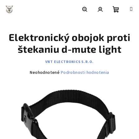
Prejsť
na
obsah
Nákupn
Hľadať
Prihlásenie
Elektronický obojok proti
košík
štekaniu d-mute light
VNT ELECTRONICS S.R.O.
Priemerné
Neohodnotené
Podrobnosti hodnotenia
hodnotenie
produktu
je
0,0
z
5
hviezdičiek.