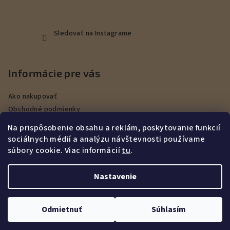
Sledovať na Instagrame
Informácie pre vás
Ako nakupovať
Obchodné podmienky
Podmienky ochrany osobných údajov
Na prispôsobenie obsahu a reklám, poskytovanie funkcií
Veľkoobchod
sociálnych médií a analýzu návštevnosti používame
Kontakty
súbory cookie. Viac informácií
tu
.
Služby
Nastavenie
Copyright 2026
DEERHUNT Poľovníctvo Hurbanovo
. Všetky
práva vyhradené.
Upraviť nastavenie cookies
Odmietnuť
Súhlasím
Vytvoril Shoptet