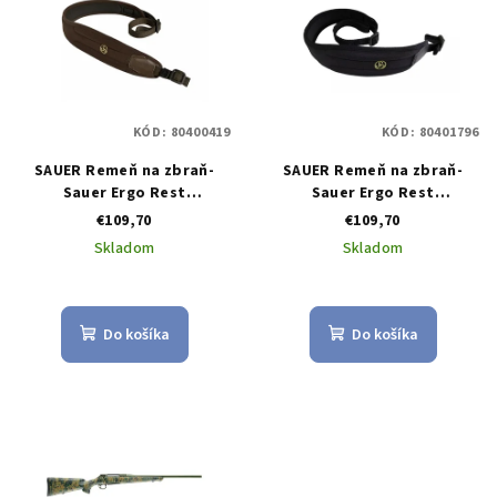
p
p
r
i
o
s
d
p
u
KÓD:
80400419
KÓD:
80401796
r
k
SAUER Remeň na zbraň-
SAUER Remeň na zbraň-
o
t
Sauer Ergo Rest
Sauer Ergo Rest
d
Gewehrriemen - Braun
Gewehrriemen - Schwarz
o
€109,70
€109,70
u
v
Skladom
Skladom
k
t
o
Do košíka
Do košíka
v