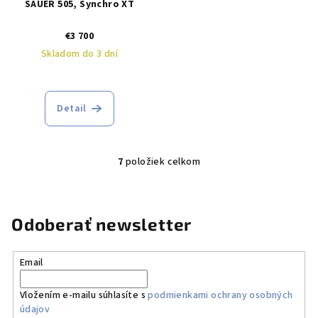
SAUER 505, Synchro XT
€3 700
Skladom do 3 dní
Detail
7
položiek celkom
O
v
l
á
Odoberať newsletter
d
a
Email
c
i
Vložením e-mailu súhlasíte s
podmienkami ochrany osobných
e
údajov
p