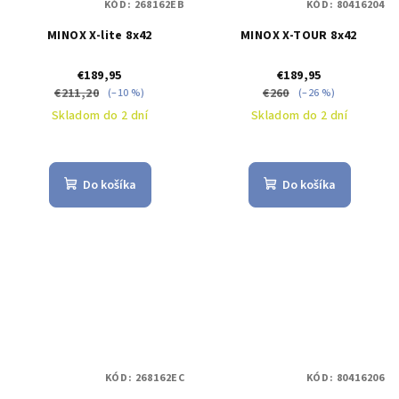
KÓD:
268162EB
KÓD:
80416204
MINOX X-lite 8x42
MINOX X-TOUR 8x42
€189,95
€189,95
€211,20
€260
(–10 %)
(–26 %)
Skladom do 2 dní
Skladom do 2 dní
Do košíka
Do košíka
KÓD:
268162EC
KÓD:
80416206