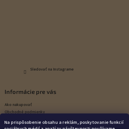
Sledovať na Instagrame
Informácie pre vás
Ako nakupovať
Obchodné podmienky
Podmienky ochrany osobných údajov
Na prispôsobenie obsahu a reklám, poskytovanie funkcií
Veľkoobchod
sociálnych médií a analýzu návštevnosti používame