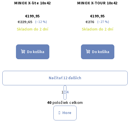
MINOX X-lite 10x42
MINOX X-TOUR 10x42
€199,95
€199,95
€229,65
€276
(–12 %)
(–27 %)
Skladom do 2 dní
Skladom do 2 dní
Do košíka
Do košíka
Načítať 12 ďalších
S
1
4
t
O
r
40
položiek celkom
á
v
n
l
Hore
k
á
o
d
v