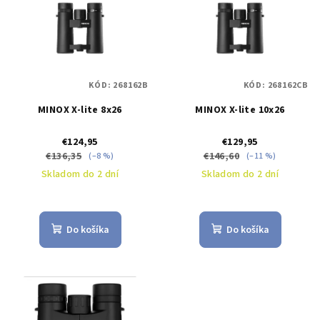
p
p
r
i
o
s
d
p
u
KÓD:
268162B
KÓD:
268162CB
r
k
MINOX X-lite 8x26
MINOX X-lite 10x26
o
t
d
o
€124,95
€129,95
u
€136,35
€146,60
(–8 %)
(–11 %)
v
k
Skladom do 2 dní
Skladom do 2 dní
t
o
Do košíka
Do košíka
v