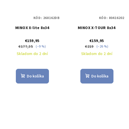
KÓD:
268162DB
KÓD:
80416202
MINOX X-lite 8x34
MINOX X-TOUR 8x34
€159,95
€159,95
€177,35
€219
(–9 %)
(–26 %)
Skladom do 2 dní
Skladom do 2 dní
Do košíka
Do košíka