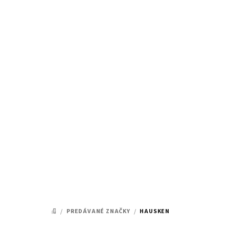
Prejsť
na
obsah
/
PREDÁVANÉ ZNAČKY
/
HAUSKEN
DOMOV