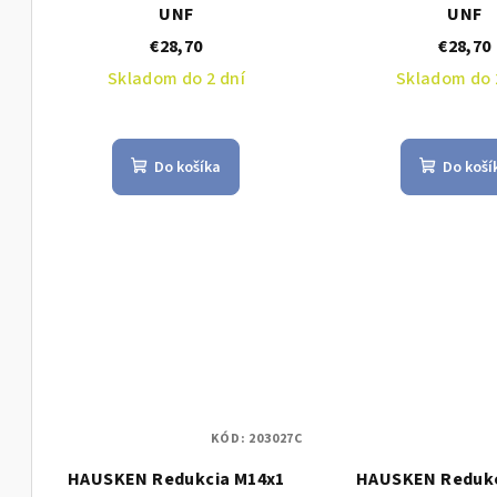
r
o
UNF
UNF
o
€28,70
€28,70
d
Skladom do 2 dní
Skladom do 
d
u
u
k
k
Do košíka
Do koší
t
t
o
o
v
v
KÓD:
203027C
HAUSKEN Redukcia M14x1
HAUSKEN Redukc