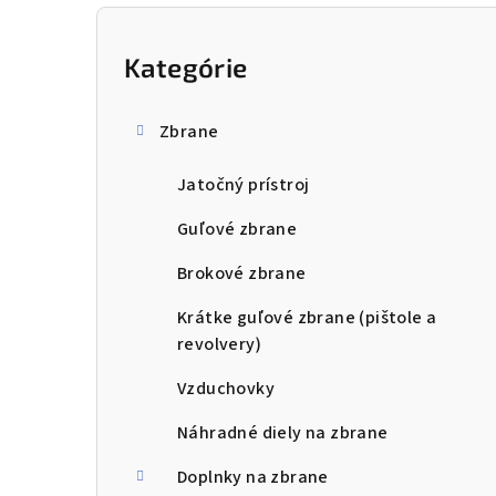
B
o
Kategórie
Preskočiť
kategórie
č
Zbrane
n
Jatočný prístroj
ý
p
Guľové zbrane
a
Brokové zbrane
n
Krátke guľové zbrane (pištole a
revolvery)
e
Vzduchovky
l
Náhradné diely na zbrane
Doplnky na zbrane