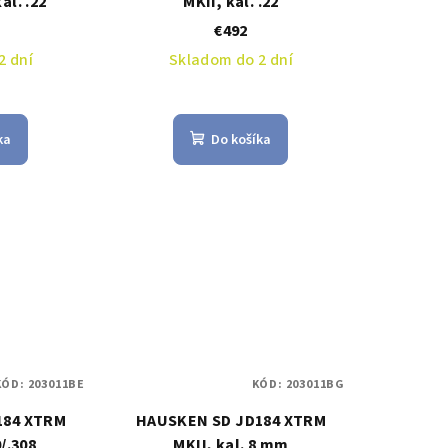
al. .22
MKII, kal. .22
€492
2 dní
Skladom do 2 dní
ka
Do košíka
KÓD:
203011BE
KÓD:
203011BG
184 XTRM
HAUSKEN SD JD184 XTRM
0/.308
MKII, kal. 8 mm