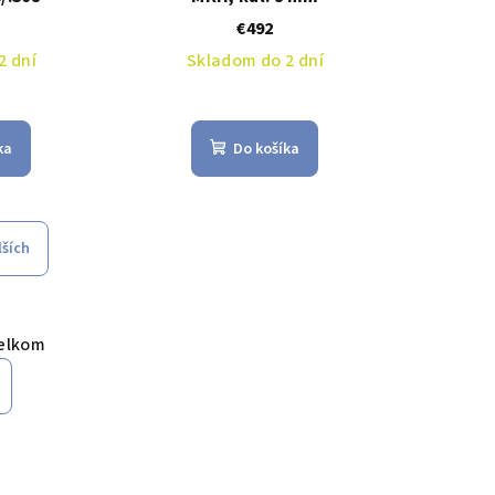
€492
2 dní
Skladom do 2 dní
ka
Do košíka
lších
elkom