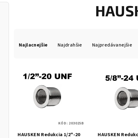
HAUS
R
Najlacnejšie
Najdrahšie
Najpredávanejšie
a
d
V
e
ý
n
p
i
i
e
s
p
KÓD:
203025B
p
r
HAUSKEN Redukcia 1/2"-20
HAUSKEN Redukci