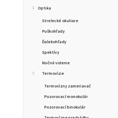
Optika
Strelecké okuliare
Puškohľady
Ďalekohľady
Spektívy
Nočné videnie
Termovízie
Termovízny zameriavač
Pozorovací monokulár
Pozorovací binokulár
Termovízne predsádky