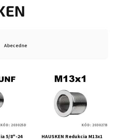
KEN
Abecedne
KÓD:
203025D
KÓD:
203027B
a 5/8"-24
HAUSKEN Redukcia M13x1