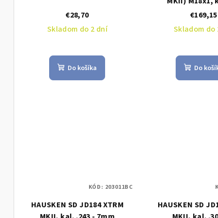
MKII) M18x1, k
€28,70
€169,15
Skladom do 2 dní
Skladom do 
Do košíka
Do koší
KÓD:
203011BC
HAUSKEN SD JD184 XTRM
HAUSKEN SD JD
MKII, kal. .243 - 7mm
MKII, kal. .3