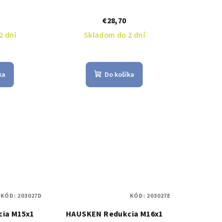
€28,70
2 dní
Skladom do 2 dní
ka
Do košíka
KÓD:
203027D
KÓD:
203027E
ia M15x1
HAUSKEN Redukcia M16x1