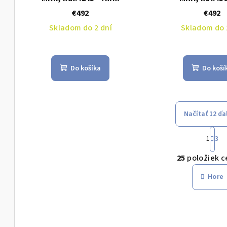
€492
€492
Skladom do 2 dní
Skladom do 
Do košíka
Do koší
Načítať 12 ďa
S
1
3
t
O
r
25
položiek c
v
á
Hore
n
l
k
á
o
d
v
a
a