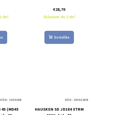
€28,70
2 dní
Skladom do 2 dní
ka
Do košíka
KÓD:
203016B
KÓD:
203011BB
 45 (MD45
HAUSKEN SD JD184 XTRM