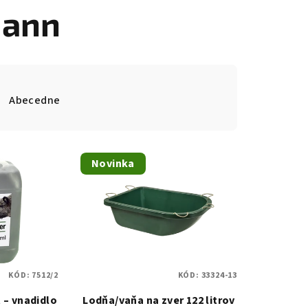
mann
Abecedne
Novinka
KÓD:
7512/2
KÓD:
33324-13
 – vnadidlo
Lodňa/vaňa na zver 122 litrov