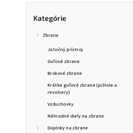
B
o
Kategórie
Preskočiť
kategórie
č
Zbrane
n
Jatočný prístroj
ý
p
Guľové zbrane
a
Brokové zbrane
n
Krátke guľové zbrane (pištole a
revolvery)
e
Vzduchovky
l
Náhradné diely na zbrane
Doplnky na zbrane