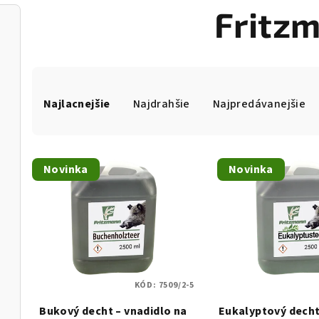
Fritz
R
Najlacnejšie
Najdrahšie
Najpredávanejšie
a
d
V
e
Novinka
Novinka
ý
n
p
i
i
e
s
p
KÓD:
7509/2-5
p
r
Bukový decht – vnadidlo na
Eukalyptový decht