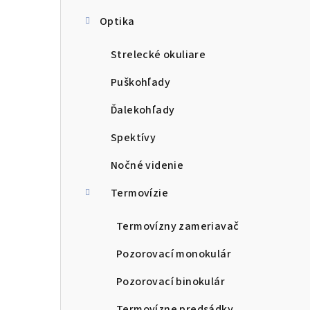
Optika
Strelecké okuliare
Puškohľady
Ďalekohľady
Spektívy
Nočné videnie
Termovízie
Termovízny zameriavač
Pozorovací monokulár
Pozorovací binokulár
Termovízne predsádky