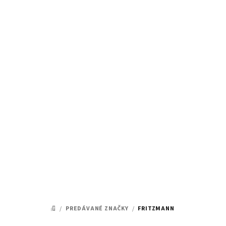
Prejsť
na
obsah
/
PREDÁVANÉ ZNAČKY
/
FRITZMANN
DOMOV