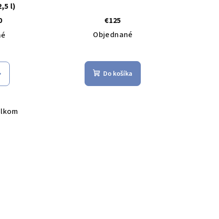
,5 l)
0
€125
Objednané
né
Do košíka
elkom