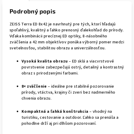
Podrobný popis
ZEISS Terra ED 8x42 je navrhnutý pre tých, ktorí hľadajú
spoľahlivý, kvalitný a ľahko prenosný ďalekohľad do prírody.
Vďaka kombinácii precíznej ED optiky, 8-násobného
zväčšenia a 42 mm objektívov ponúka výborný pomer medzi
svetelnosťou, stabilitou obrazu a univerzálnosťou.
Vysoká kvalita obrazu
– ED sklá a viacvrstvové
povrstvenie zabezpečujú ostrý, detailný a kontrastný
obraz s prirodzenými farbami.
8× zväčšenie
– ideálne pre stabilné pozorovanie
prírody, vtáctva, krajiny či zveri bez nadmerného
chvenia obrazu.
Kompaktná a ľahká konštrukcia
– vhodný na
turistiku, cestovanie a outdoor. Ľahko sa prenáša a
pohodlne drží aj pri dlhšom pozorovaní.