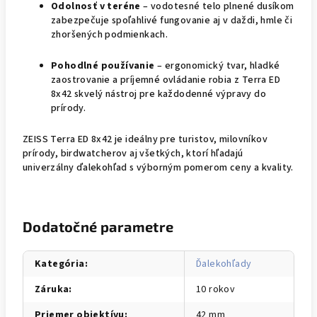
Odolnosť v teréne
– vodotesné telo plnené dusíkom
zabezpečuje spoľahlivé fungovanie aj v daždi, hmle či
zhoršených podmienkach.
Pohodlné používanie
– ergonomický tvar, hladké
zaostrovanie a príjemné ovládanie robia z Terra ED
8x42 skvelý nástroj pre každodenné výpravy do
prírody.
ZEISS Terra ED 8x42 je ideálny pre turistov, milovníkov
prírody, birdwatcherov aj všetkých, ktorí hľadajú
univerzálny ďalekohľad s výborným pomerom ceny a kvality.
Dodatočné parametre
Kategória
:
Ďalekohľady
Záruka
:
10 rokov
Priemer objektívu
:
42 mm