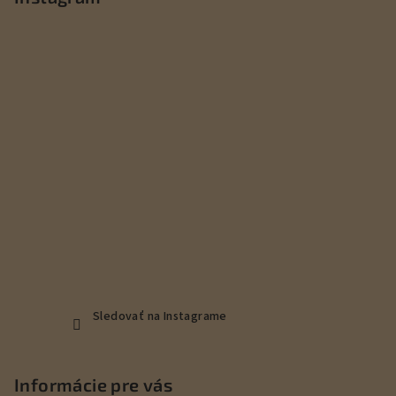
ä
t
i
e
Sledovať na Instagrame
Informácie pre vás