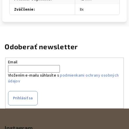
Zväčšenie
:
8x
Odoberať newsletter
Email
Vložením e-mailu súhlasíte s
podmienkami ochrany osobných
údajov
Prihlásiť sa
Z
á
p
Instagram