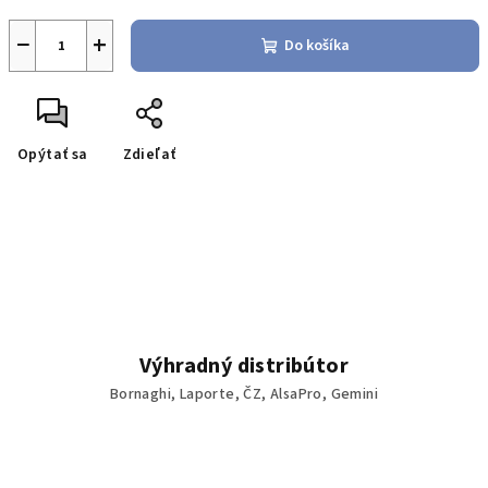
−
+
Do košíka
Opýtať sa
Zdieľať
Výhradný distribútor
Bornaghi, Laporte, ČZ, AlsaPro, Gemini