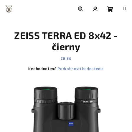
Prejsť
na
obsah
Nákupn
Hľadať
Prihlásenie
ZEISS TERRA ED 8x42 -
košík
čierny
ZEISS
Priemerné
Neohodnotené
Podrobnosti hodnotenia
hodnotenie
produktu
je
0,0
z
5
hviezdičiek.