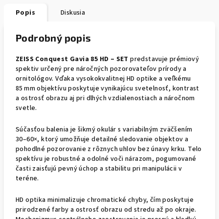
Popis
Diskusia
Podrobný popis
ZEISS Conquest Gavia 85 HD – SET
predstavuje prémiový
spektiv určený pre náročných pozorovateľov prírody a
ornitológov. Vďaka vysokokvalitnej HD optike a veľkému
85 mm objektívu poskytuje vynikajúcu svetelnosť, kontrast
a ostrosť obrazu aj pri dlhých vzdialenostiach a náročnom
svetle.
Súčasťou balenia je šikmý okulár s variabilným zväčšením
30–60×, ktorý umožňuje detailné sledovanie objektov a
pohodlné pozorovanie z rôznych uhlov bez únavy krku. Telo
spektívu je robustné a odolné voči nárazom, pogumované
časti zaisťujú pevný úchop a stabilitu pri manipulácii v
teréne.
HD optika minimalizuje chromatické chyby, čím poskytuje
prirodzené farby a ostrosť obrazu od stredu až po okraje.