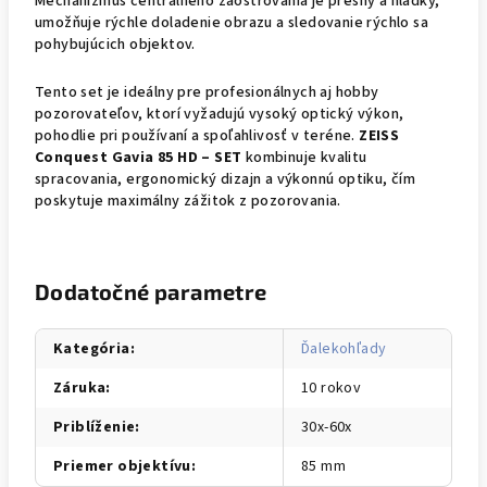
Mechanizmus centrálneho zaostrovania je presný a hladký,
umožňuje rýchle doladenie obrazu a sledovanie rýchlo sa
pohybujúcich objektov.
Tento set je ideálny pre profesionálnych aj hobby
pozorovateľov, ktorí vyžadujú vysoký optický výkon,
pohodlie pri používaní a spoľahlivosť v teréne.
ZEISS
Conquest Gavia 85 HD – SET
kombinuje kvalitu
spracovania, ergonomický dizajn a výkonnú optiku, čím
poskytuje maximálny zážitok z pozorovania.
Dodatočné parametre
Kategória
:
Ďalekohľady
Záruka
:
10 rokov
Priblíženie
:
30x-60x
Priemer objektívu
:
85 mm