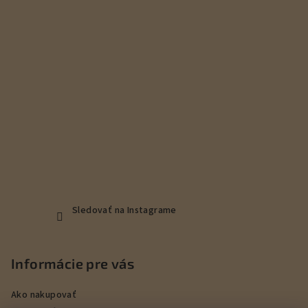
t
i
e
Sledovať na Instagrame
Informácie pre vás
Ako nakupovať