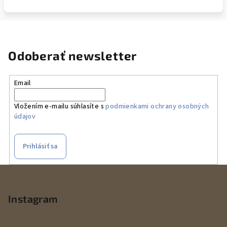
Odoberať newsletter
Email
Vložením e-mailu súhlasíte s
podmienkami ochrany osobných
údajov
Prihlásiť sa
Z
á
p
Instagram
ä