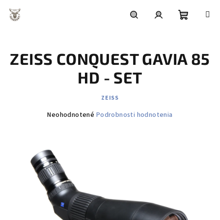
Prejsť
na
obsah
Nákupn
Hľadať
Prihlásenie
ZEISS CONQUEST GAVIA 85
košík
HD - SET
ZEISS
Priemerné
Neohodnotené
Podrobnosti hodnotenia
hodnotenie
produktu
je
0,0
z
5
hviezdičiek.