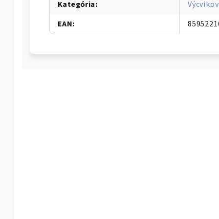
Kategória
:
Výcvikov
EAN
:
8595221