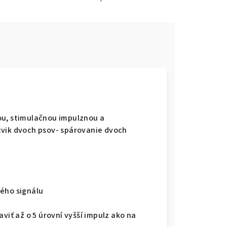
ou, stimulačnou impulznou a
cvik dvoch psov- spárovanie dvoch
vého signálu
viť až o 5 úrovní vyšší impulz ako na