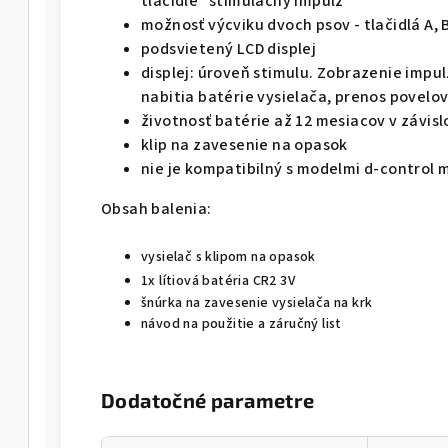
tlačidle "stimulačný impulz"
možnosť výcviku dvoch psov - tlačidlá A, 
podsvietený LCD displej
displej: úroveň stimulu. Zobrazenie impul
nabitia batérie vysielača, prenos povelov
životnosť batérie až 12 mesiacov v závisl
klip na zavesenie na opasok
nie je kompatibilný s modelmi d-control m
Obsah balenia:
vysielač s klipom na opasok
1x lítiová batéria CR2 3V
šnúrka na zavesenie vysielača na krk
návod na použitie a záručný list
Dodatočné parametre