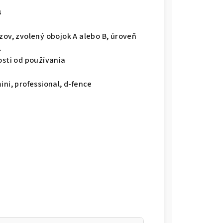
B
zov, zvolený obojok A alebo B, úroveň
.
osti od používania
ini, professional, d-fence