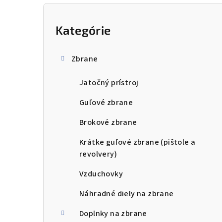
B
o
Kategórie
Preskočiť
kategórie
č
Zbrane
n
Jatočný prístroj
ý
p
Guľové zbrane
a
Brokové zbrane
n
Krátke guľové zbrane (pištole a
revolvery)
e
Vzduchovky
l
Náhradné diely na zbrane
Doplnky na zbrane