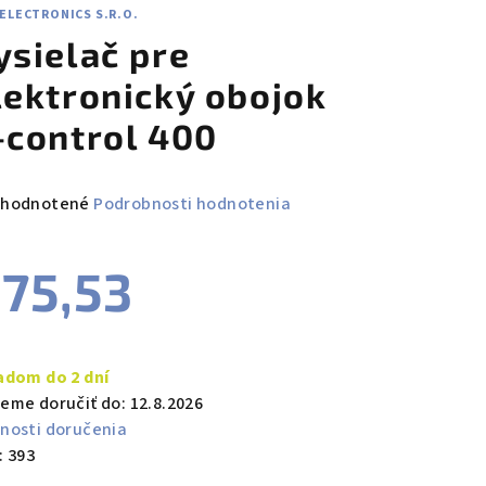
ELECTRONICS S.R.O.
ysielač pre
lektronický obojok
-control 400
emerné
hodnotené
Podrobnosti hodnotenia
notenie
duktu
75,53
notková
a:
adom do 2 dní
zdičiek.
eme doručiť do:
12.8.2026
nosti doručenia
:
393