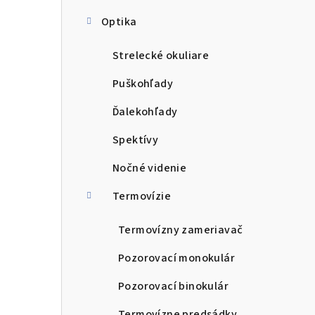
Optika
Strelecké okuliare
Puškohľady
Ďalekohľady
Spektívy
Nočné videnie
Termovízie
Termovízny zameriavač
Pozorovací monokulár
Pozorovací binokulár
Termovízne predsádky