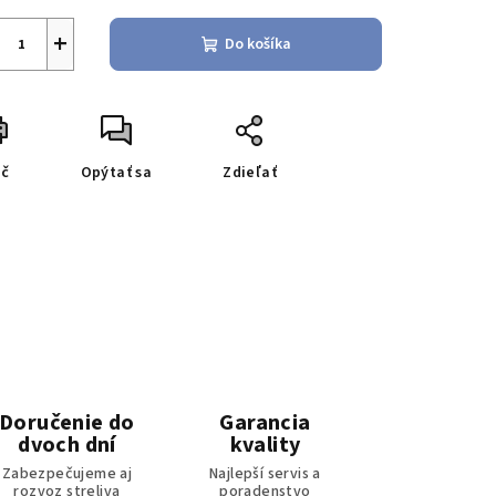
+
Do košíka
ač
Opýtať sa
Zdieľať
Doručenie do
Garancia
dvoch dní
kvality
Zabezpečujeme aj
Najlepší servis a
rozvoz streliva
poradenstvo