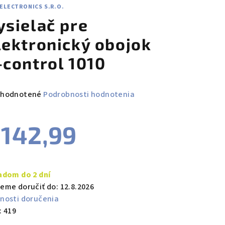
ELECTRONICS S.R.O.
ysielač pre
lektronický obojok
-control 1010
emerné
hodnotené
Podrobnosti hodnotenia
notenie
duktu
142,99
notková
a:
adom do 2 dní
zdičiek.
eme doručiť do:
12.8.2026
nosti doručenia
:
419