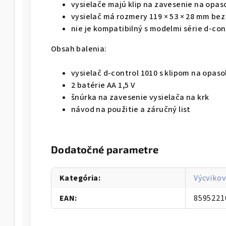
vysielače majú klip na zavesenie na opas
vysielač má rozmery 119 × 53 × 28 mm be
nie je kompatibilný s modelmi série d-con
Obsah balenia:
vysielač d-control 1010 s klipom na opaso
2 batérie AA 1,5 V
šnúrka na zavesenie vysielača na krk
návod na použitie a záručný list
Dodatočné parametre
Kategória
:
Výcvikov
EAN
:
8595221