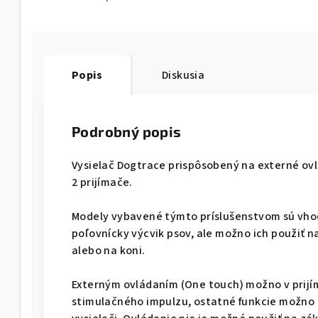
Popis
Diskusia
Podrobný popis
Vysielač Dogtrace prispôsobený na externé ovl
2 prijímače.
Modely vybavené týmto príslušenstvom sú vho
poľovnícky výcvik psov, ale možno ich použiť nap
alebo na koni.
Externým ovládaním (One touch) možno v prijím
stimulačného impulzu, ostatné funkcie možno a