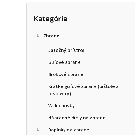
B
o
Kategórie
Preskočiť
kategórie
č
Zbrane
n
Jatočný prístroj
ý
p
Guľové zbrane
a
Brokové zbrane
n
Krátke guľové zbrane (pištole a
revolvery)
e
Vzduchovky
l
Náhradné diely na zbrane
Doplnky na zbrane