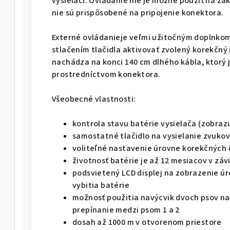
vysielači. Ovládanie nie je možné použiť na z
nie sú prispôsobené na pripojenie konektora.
Externé ovládanieje veľmi užitočným doplnkom
stlačením tlačidla aktivovať zvolený korekčný i
nachádza na konci 140 cm dlhého kábla, ktorý j
prostredníctvom konektora.
Všeobecné vlastnosti:
kontrola stavu batérie vysielača (zobrazuj
samostatné tlačidlo na vysielanie zvuko
voliteľné nastavenie úrovne korekčných 
životnosť batérie je až 12 mesiacov v záv
podsvietený LCD displej na zobrazenie úr
vybitia batérie
možnosť použitia navýcvik dvoch psov naraz
prepínanie medzi psom 1 a 2
dosah až 1000 m v otvorenom priestore