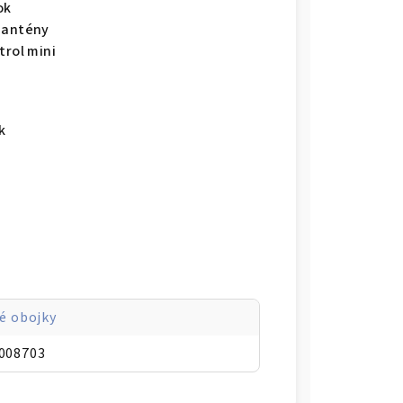
ok
z antény
trol mini
k
é obojky
008703