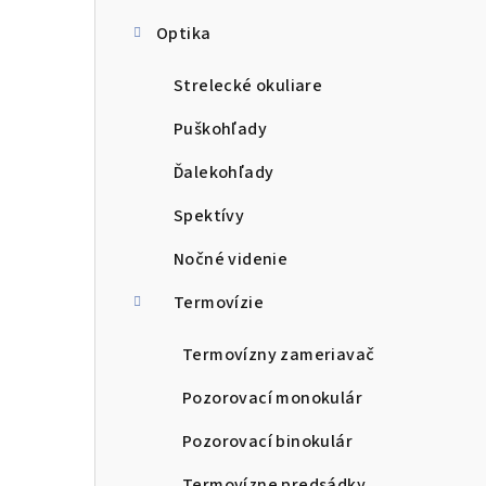
Optika
Strelecké okuliare
Puškohľady
Ďalekohľady
Spektívy
Nočné videnie
Termovízie
Termovízny zameriavač
Pozorovací monokulár
Pozorovací binokulár
Termovízne predsádky