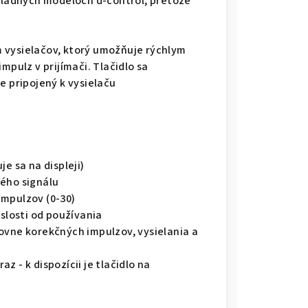
ákladných modeloch d-control, pretože
 vysielačov, ktorý umožňuje rýchlym
mpulz v prijímači. Tlačidlo sa
e pripojený k vysielaču
e sa na displeji)
vého signálu
impulzov (0-30)
islosti od používania
ovne korekčných impulzov, vysielania a
 - k dispozícii je tlačidlo na