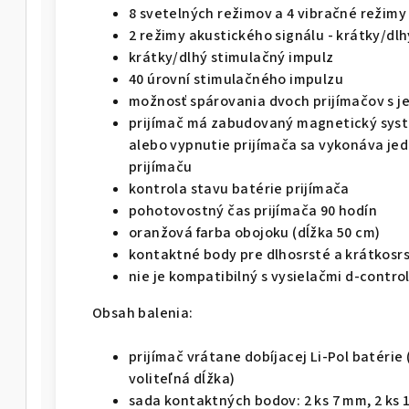
8 svetelných režimov a 4 vibračné režimy
2 režimy akustického signálu - krátky/dlh
krátky/dlhý stimulačný impulz
40 úrovní stimulačného impulzu
možnosť spárovania dvoch prijímačov s 
prijímač má zabudovaný magnetický syst
alebo vypnutie prijímača sa vykonáva je
prijímaču
kontrola stavu batérie prijímača
pohotovostný čas prijímača 90 hodín
oranžová farba obojoku (dĺžka 50 cm)
kontaktné body pre dlhosrsté a krátkosr
nie je kompatibilný s vysielačmi d-control
Obsah balenia:
prijímač vrátane dobíjacej Li-Pol batéri
voliteľná dĺžka)
sada kontaktných bodov: 2 ks 7 mm, 2 ks