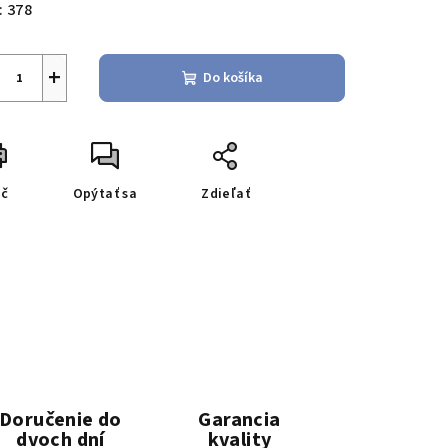
:
378
+
Do košíka
ač
Opýtať sa
Zdieľať
Doručenie do
Garancia
dvoch dní
kvality