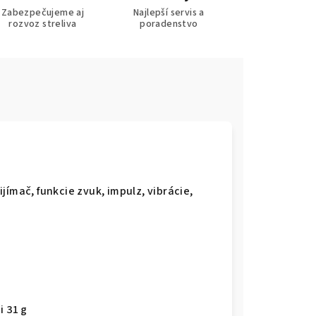
Zabezpečujeme aj
Najlepší servis a
rozvoz streliva
poradenstvo
jímač, funkcie zvuk, impulz, vibrácie,
i 31 g