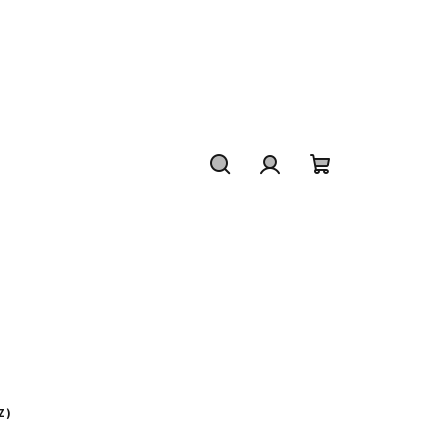
Hľadať
Prihlásenie
Nákupný
košík
Z)