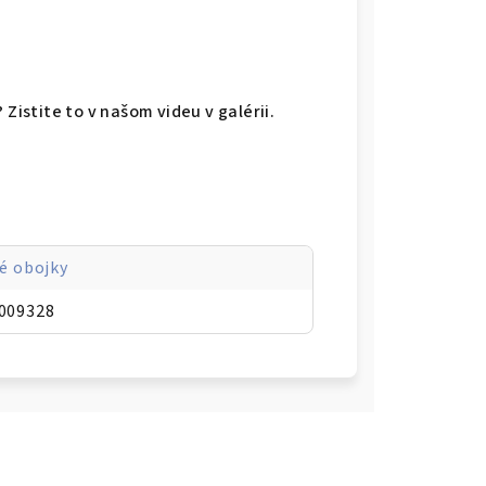
 Zistite to v našom videu v galérii.
é obojky
009328