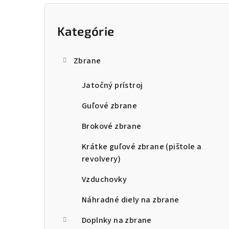
B
o
Kategórie
Preskočiť
kategórie
č
Zbrane
n
Jatočný prístroj
ý
p
Guľové zbrane
a
Brokové zbrane
n
Krátke guľové zbrane (pištole a
revolvery)
e
Vzduchovky
l
Náhradné diely na zbrane
Doplnky na zbrane