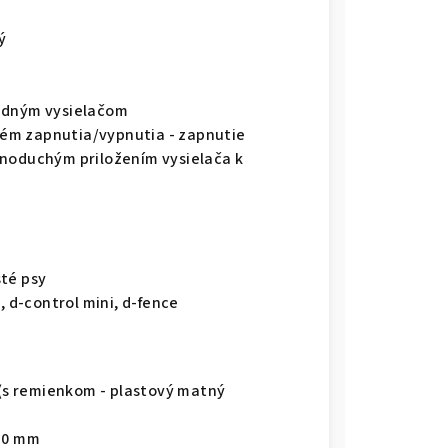
ý
jedným vysielačom
ém zapnutia/vypnutia - zapnutie
dnoduchým priložením vysielača k
sté psy
, d-control mini, d-fence
e (s remienkom - plastový matný
 10 mm