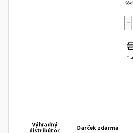
Kód
−
Tl
Výhradný
Darček zdarma
distribútor