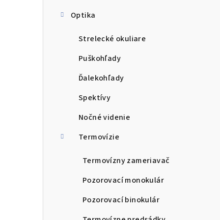
Optika
Strelecké okuliare
Puškohľady
Ďalekohľady
Spektívy
Nočné videnie
Termovízie
Termovízny zameriavač
Pozorovací monokulár
Pozorovací binokulár
Termovízne predsádky