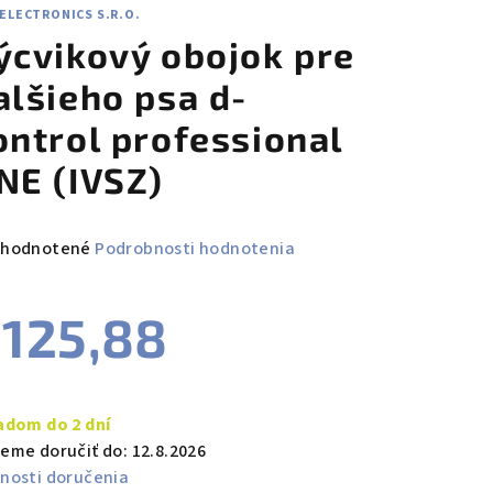
ELECTRONICS S.R.O.
ýcvikový obojok pre
alšieho psa d-
ontrol professional
NE (IVSZ)
emerné
hodnotené
Podrobnosti hodnotenia
notenie
duktu
125,88
notková
a:
adom do 2 dní
zdičiek.
eme doručiť do:
12.8.2026
nosti doručenia