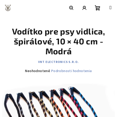
Prejsť
na
obsah
Nákupn
Hľadať
Prihlásenie
Vodítko pre psy vidlica,
košík
špirálové, 10 × 40 cm -
Modrá
VNT ELECTRONICS S.R.O.
Priemerné
Neohodnotené
Podrobnosti hodnotenia
hodnotenie
produktu
je
0,0
z
5
hviezdičiek.