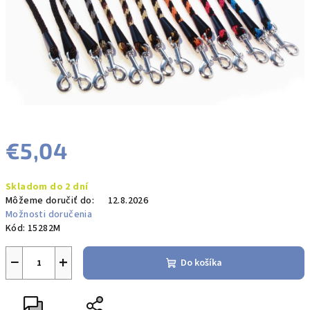
€5,04
Jednotková
Skladom do 2 dní
cena:
Môžeme doručiť do:
12.8.2026
Možnosti doručenia
Kód:
15282M
−
+
Do košíka