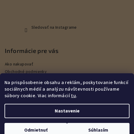
Sledovať na Instagrame
Informácie pre vás
Ako nakupovať
Obchodné podmienky
Podmienky ochrany osobných údajov
Na prispôsobenie obsahu a reklám, poskytovanie funkcií
Veľkoobchod
sociálnych médií a analýzu návštevnosti používame
Kontakty
súbory cookie. Viac informácií
tu
.
Služby
Nastavenie
Copyright 2026
DEERHUNT Poľovníctvo Hurbanovo
. Všetky
práva vyhradené.
Upraviť nastavenie cookies
Odmietnuť
Súhlasím