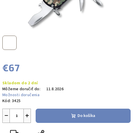
€67
Jednotková
Skladom do 2 dní
cena:
Môžeme doručiť do:
11.8.2026
Možnosti doručenia
Kód:
3425
−
+
Do košíka