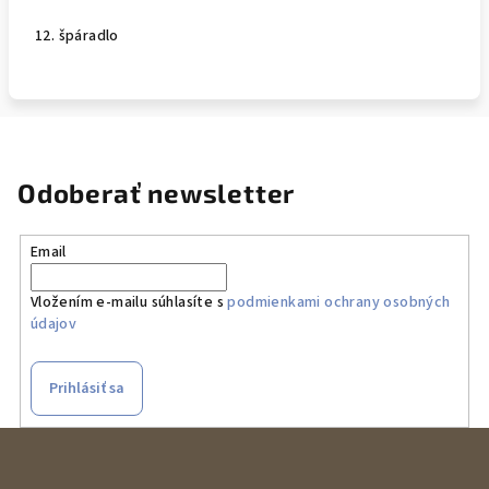
12. špáradlo
Odoberať newsletter
Email
Vložením e-mailu súhlasíte s
podmienkami ochrany osobných
údajov
Prihlásiť sa
Z
á