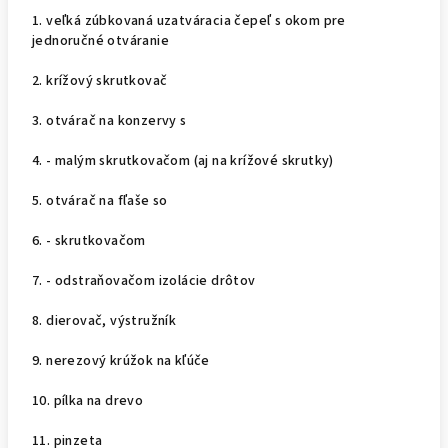
1. veľká zúbkovaná uzatváracia čepeľ s okom pre
jednoručné otváranie
2. krížový skrutkovač
3. otvárač na konzervy s
4. - malým skrutkovačom (aj na krížové skrutky)
5. otvárač na fľaše so
6. - skrutkovačom
7. - odstraňovačom izolácie drôtov
8. dierovač, výstružník
9. nerezový krúžok na kľúče
10. pílka na drevo
11. pinzeta