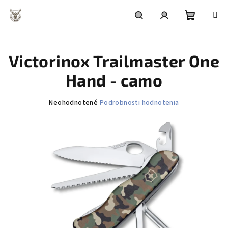
Prejsť
na
obsah
Nákupn
Hľadať
Prihlásenie
Victorinox Trailmaster One
košík
Hand - camo
Priemerné
Neohodnotené
Podrobnosti hodnotenia
hodnotenie
produktu
je
0,0
z
5
hviezdičiek.