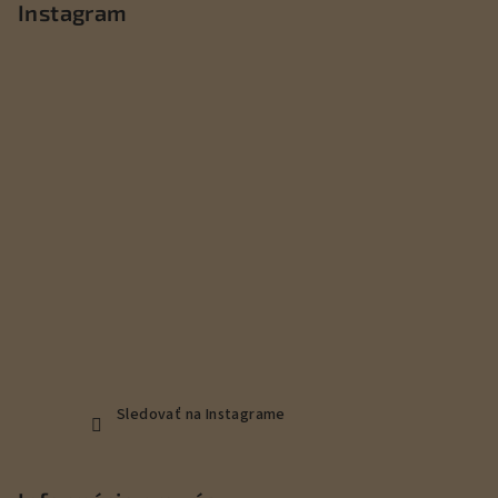
p
Instagram
ä
t
i
e
Sledovať na Instagrame