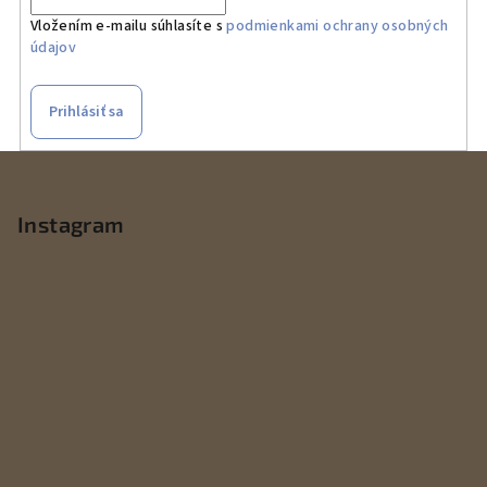
Vložením e-mailu súhlasíte s
podmienkami ochrany osobných
údajov
Prihlásiť sa
Z
á
p
Instagram
ä
t
i
e