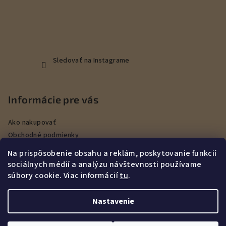
Sledovať na Instagrame
Informácie pre vás
Ako nakupovať
Obchodné podmienky
Podmienky ochrany osobných údajov
Na prispôsobenie obsahu a reklám, poskytovanie funkcií
Veľkoobchod
sociálnych médií a analýzu návštevnosti používame
Kontakty
súbory cookie. Viac informácií
tu
.
Služby
Nastavenie
Copyright 2026
DEERHUNT Poľovníctvo Hurbanovo
. Všetky
práva vyhradené.
Upraviť nastavenie cookies