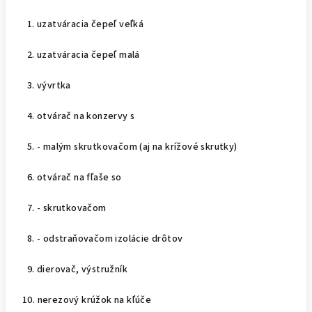
1. uzatváracia čepeľ veľká
2. uzatváracia čepeľ malá
3. vývrtka
4. otvárač na konzervy s
5. - malým skrutkovačom (aj na krížové skrutky)
6. otvárač na fľaše so
7. - skrutkovačom
8. - odstraňovačom izolácie drôtov
9. dierovač, výstružník
10. nerezový krúžok na kľúče