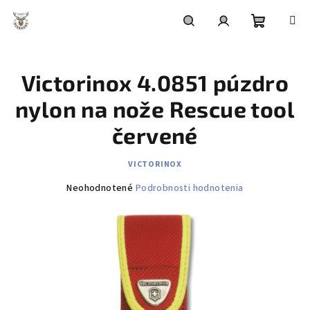
Prejsť
na
obsah
Nákupn
Hľadať
Prihlásenie
Victorinox 4.0851 púzdro
košík
nylon na nože Rescue tool
červené
VICTORINOX
Priemerné
Neohodnotené
Podrobnosti hodnotenia
hodnotenie
produktu
je
0,0
z
5
hviezdičiek.