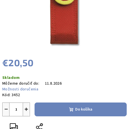
€20,50
Jednotková
Skladom
cena:
Môžeme doručiť do:
11.8.2026
Možnosti doručenia
Kód:
3452
−
+
Do košíka