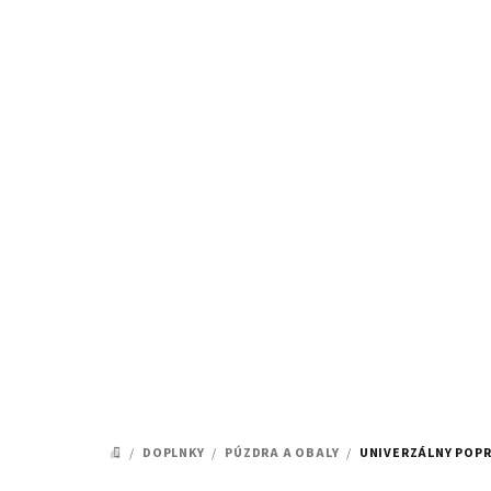
Prejsť
na
obsah
/
DOPLNKY
/
PÚZDRA A OBALY
/
UNIVERZÁLNY POPR
DOMOV