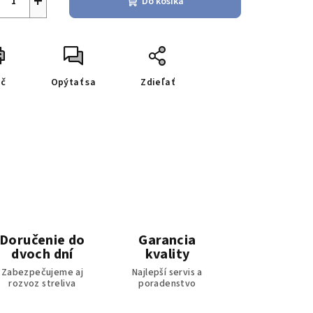
+
Do košíka
ač
Opýtať sa
Zdieľať
Doručenie do
Garancia
dvoch dní
kvality
Zabezpečujeme aj
Najlepší servis a
rozvoz streliva
poradenstvo