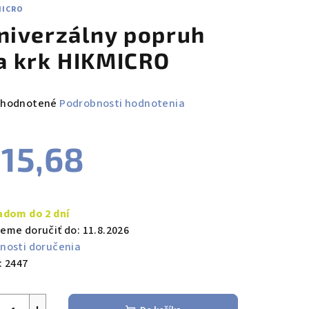
MICRO
niverzálny popruh
a krk HIKMICRO
emerné
hodnotené
Podrobnosti hodnotenia
notenie
duktu
15,68
notková
a:
adom do 2 dní
zdičiek.
eme doručiť do:
11.8.2026
nosti doručenia
:
2447