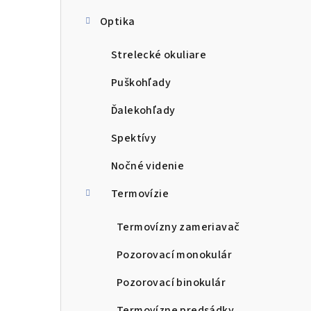
Optika
Strelecké okuliare
Puškohľady
Ďalekohľady
Spektívy
Nočné videnie
Termovízie
Termovízny zameriavač
Pozorovací monokulár
Pozorovací binokulár
Termovízne predsádky