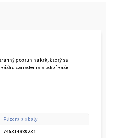
ranný popruh na krk, ktorý sa
vášho zariadenia a udrží vaše
Púzdra a obaly
745314980234