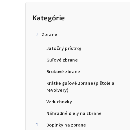
B
o
Kategórie
Preskočiť
kategórie
č
Zbrane
n
Jatočný prístroj
ý
p
Guľové zbrane
a
Brokové zbrane
n
Krátke guľové zbrane (pištole a
revolvery)
e
Vzduchovky
l
Náhradné diely na zbrane
Doplnky na zbrane