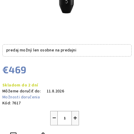
predaj možný len osobne na predajni
€469
Jednotková
Skladom do 2 dní
cena:
Môžeme doručiť do:
11.8.2026
Možnosti doručenia
Kód:
7617
−
+