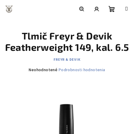
Prejsť
na
obsah
Nákupn
Hľadať
Prihlásenie
Tlmič Freyr & Devik
košík
Featherweight 149, kal. 6.5
FREYR & DEVIK
Priemerné
Neohodnotené
Podrobnosti hodnotenia
hodnotenie
produktu
je
0,0
z
5
hviezdičiek.