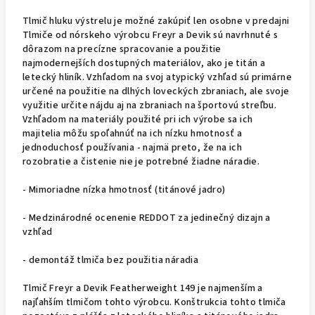
Tlmič hluku výstrelu je možné zakúpiť len osobne v predajni
Tlmiče od nórskeho výrobcu Freyr a Devik sú navrhnuté s
dôrazom na precízne spracovanie a použitie
najmodernejších dostupných materiálov, ako je titán a
letecký hliník. Vzhľadom na svoj atypický vzhľad sú primárne
určené na použitie na dlhých loveckých zbraniach, ale svoje
využitie určite nájdu aj na zbraniach na športovú streľbu.
Vzhľadom na materiály použité pri ich výrobe sa ich
majitelia môžu spoľahnúť na ich nízku hmotnosť a
jednoduchosť používania - najmä preto, že na ich
rozobratie a čistenie nie je potrebné žiadne náradie.
- Mimoriadne nízka hmotnosť (titánové jadro)
- Medzinárodné ocenenie REDDOT za jedinečný dizajn a
vzhľad
- demontáž tlmiča bez použitia náradia
Tlmič Freyr a Devik Featherweight 149 je najmenším a
najľahším tlmičom tohto výrobcu. Konštrukcia tohto tlmiča