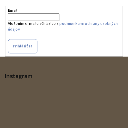
Email
Vložením e-mailu súhlasíte s
podmienkami ochrany osobných
údajov
Prihlásiť sa
Z
á
p
Instagram
ä
t
i
e