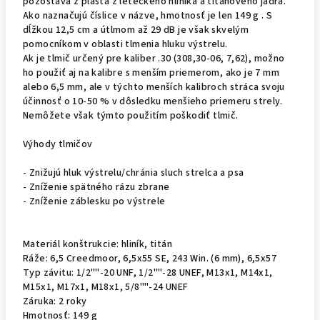
pozostáva z plášťa z leteckého hliníka a titánového jadra.
Ako naznačujú číslice v názve, hmotnosť je len 149 g . S
dĺžkou 12,5 cm a útlmom až 29 dB je však skvelým
pomocníkom v oblasti tlmenia hluku výstrelu.
Ak je tlmič určený pre kaliber .30 (308,30-06, 7,62), možno
ho použiť aj na kalibre s menším priemerom, ako je 7 mm
alebo 6,5 mm, ale v týchto menších kalibroch stráca svoju
účinnosť o 10-50 % v dôsledku menšieho priemeru strely.
Nemôžete však týmto použitím poškodiť tlmič.
Výhody tlmičov
- Znižujú hluk výstrelu/chránia sluch strelca a psa
- Zníženie spätného rázu zbrane
- Zníženie záblesku po výstrele
Materiál konštrukcie: hliník, titán
Ráže: 6,5 Creedmoor, 6,5x55 SE, 243 Win. (6 mm), 6,5x57
Typ závitu: 1/2""-20 UNF, 1/2""-28 UNEF, M13x1, M14x1,
M15x1, M17x1, M18x1, 5/8""-24 UNEF
Záruka: 2 roky
Hmotnosť: 149 g