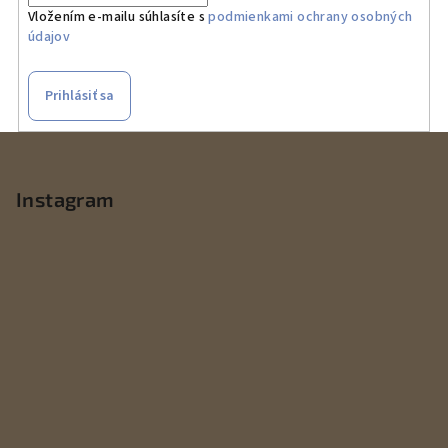
Vložením e-mailu súhlasíte s
podmienkami ochrany osobných
údajov
Prihlásiť sa
Z
á
p
Instagram
ä
t
i
e