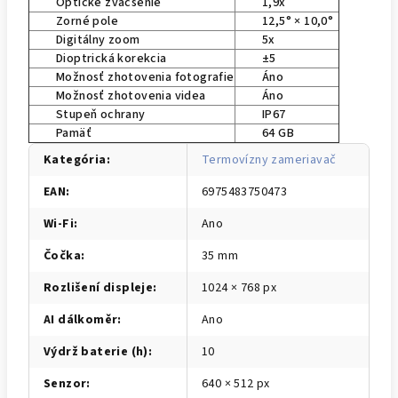
Optické zväčšenie
1,9x
Zorné pole
12,5° × 10,0°
Digitálny zoom
5x
Dioptrická korekcia
±5
Možnosť zhotovenia fotografie
Áno
Možnosť zhotovenia videa
Áno
Stupeň ochrany
IP67
Pamäť
64 GB
Kategória
:
Termovízny zameriavač
EAN
:
6975483750473
Wi-Fi
:
Ano
Čočka
:
35 mm
Rozlišení displeje
:
1024 × 768 px
AI dálkoměr
:
Ano
Výdrž baterie (h)
:
10
Senzor
:
640 × 512 px