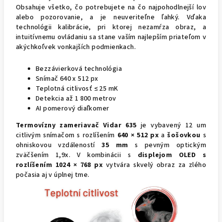
Obsahuje všetko, čo potrebujete na čo najpohodlnejší lov
alebo pozorovanie, a je neuveriteľne ľahký. Vďaka
technológii kalibrácie, pri ktorej nezamŕza obraz, a
intuitívnemu ovládaniu sa stane vaším najlepším priateľom v
akýchkoľvek vonkajších podmienkach.
Bezzávierková technológia
Snímač 640 x 512 px
Teplotná citlivosť
≤
25 mK
Detekcia až 1 800 metrov
AI pomerový diaľkomer
Termovízny zameriavač Vidar 635
je vybavený 12 um
citlivým snímačom s rozlíšením
640 × 512 px
a
šošovkou
s
ohniskovou vzdáleností
35 mm
s pevným optickým
zväčšením 1,9x. V kombinácii s
displejom OLED s
rozlíšením 1024 × 768 px
vytvára skvelý obraz za zlého
počasia aj v úplnej tme.