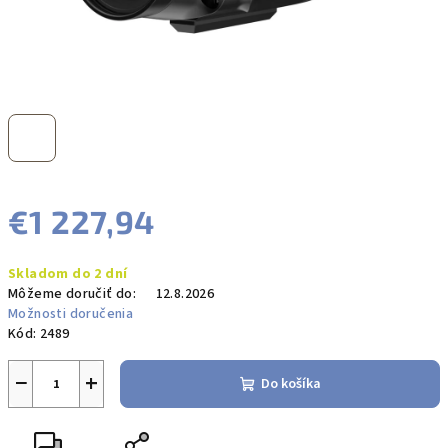
€1 227,94
Jednotková
Skladom do 2 dní
cena:
Môžeme doručiť do:
12.8.2026
Možnosti doručenia
Kód:
2489
−
+
Do košíka