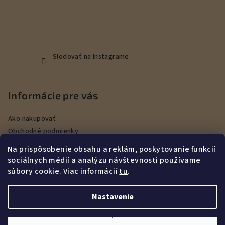
Sledovať na Instagrame
Informácie pre vás
Ako nakupovať
Obchodné podmienky
Podmienky ochrany osobných údajov
Na prispôsobenie obsahu a reklám, poskytovanie funkcií
Veľkoobchod
sociálnych médií a analýzu návštevnosti používame
Kontakty
súbory cookie. Viac informácií
tu
.
Služby
Nastavenie
Copyright 2026
DEERHUNT Poľovníctvo Hurbanovo
. Všetky
práva vyhradené.
Upraviť nastavenie cookies