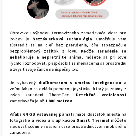
Obrovskou výhodou termovízneho zameriavača Vidar pre
lovcov je
bezzávierková technológia
. Umožňuje vám
sústrediť sa na cieľ bez prerušenia, čím zabezpečuje
bezproblémový zážitok z lovu. Keďže zariadenie
sa
nekalibruje a nepretržite sníma
, môžete sa pri love
rýchlo rozhodovať, prispôsobiť sa meniacemu sa prostrediu
a zvýšiť svoje šance na úspešný lov.
Je vybavený
diaľkomerom s umelou inteligenciou
a
veľmi ľahko sa ovláda pomocou joysticku, ktorý je známy z
iných zariadení ThermTec.
Detekčná vzdialenosť
zameriavača je až
1 800 metrov
.
Vďaka
64 GB vstavanej pamäti
máte dostatok miesta na
fotografie a videá a s aplikáciou
Smart Thermal
môžete
sledovať scénu v reálnom čase prostredníctvom mobilného
zariadenia.