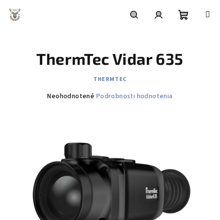
Prejsť
na
obsah
Nákupn
Hľadať
Prihlásenie
ThermTec Vidar 635
košík
THERMTEC
Priemerné
Neohodnotené
Podrobnosti hodnotenia
hodnotenie
produktu
je
0,0
z
5
hviezdičiek.