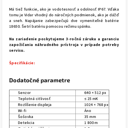
Má tiež funkcie, ako je vodotesnosť a odolnosť IP67. Vďaka
tomu je Vidar vhodný do náročných podmienok, ako je dážď
a sneh. Napájanie zabezpečujú dve vymeniteľné batérie
18650. Šetrí batériu pomocou režimu spánku.
Na zariadenie poskytujeme 3-ročnú záruku a garanciu
zapožičania náhradného prístroja v prípade potreby
servisu.
Špecifikácie:
Dodatočné parametre
Senzor
640 × 512 px
Teplotná citlivosť
≤
25 mK
Rozlíšenie displeja
1024 × 768 px
Wi-fi
Áno
Šošovka
35 mm
Detekcia
1 800 m