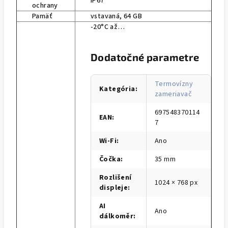
IP67
ochrany
Pamäť
vstavaná, 64 GB
-20°C až…
Dodatočné parametre
Termovízny
Kategória
:
zameriavač
697548370114
EAN
:
7
Wi-Fi
:
Ano
Čočka
:
35 mm
Rozlišení
1024 × 768 px
displeje
:
AI
Ano
dálkoměr
: