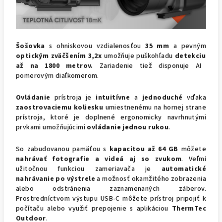
Šošovka
s ohniskovou vzdialenosťou
35 mm
a pevným
optickým
zväčšením
3,2x
umožňuje puškohľadu
detekciu
až na 1800
metrov
.
Zariadenie tiež disponuje AI
pomerovým diaľkomerom.
Ovládanie
prístroja je
intuitívne
a
jednoduché
vďaka
zaostrovaciemu koliesku
umiestnenému na hornej strane
prístroja, ktoré je doplnené ergonomicky navrhnutými
prvkami umožňujúcimi
ovládanie jednou rukou
.
So zabudovanou pamäťou s
kapacitou až 64 GB
môžete
nahrávať fotografie a videá aj so zvukom
. Veľmi
užitočnou funkciou zameriavača je
automatické
nahrávanie po výstrele
a možnosť okamžitého zobrazenia
alebo odstránenia zaznamenaných záberov.
Prostredníctvom výstupu USB-C môžete prístroj pripojiť k
počítaču alebo využiť prepojenie s aplikáciou
ThermTec
Outdoor
.