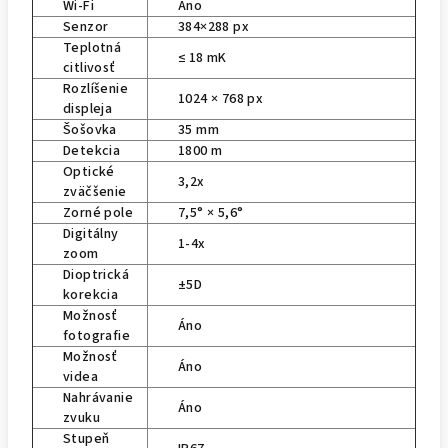
Wi-Fi
Áno
Senzor
384×288 px
Teplotná
≤ 18 mK
citlivosť
Rozlíšenie
1024 × 768 px
displeja
Šošovka
35 mm
Detekcia
1800 m
Optické
3,2x
zväčšenie
Zorné pole
7,5° × 5,6°
Digitálny
1-4x
zoom
Dioptrická
±5D
korekcia
Možnosť
Áno
fotografie
Možnosť
Áno
videa
Nahrávanie
Áno
zvuku
Stupeň