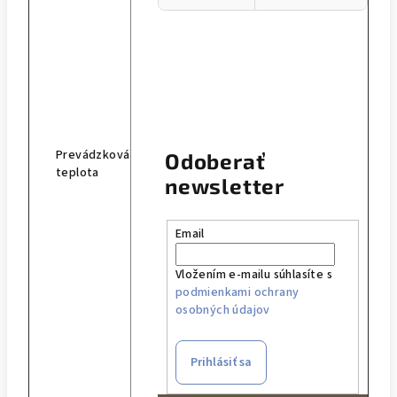
Buďte prvý, kto napíše príspevok k
tejto položke.
Pridať komentár
Prevádzková
Odoberať
teplota
newsletter
Email
Vložením e-mailu súhlasíte s
podmienkami ochrany
osobných údajov
Prihlásiť sa