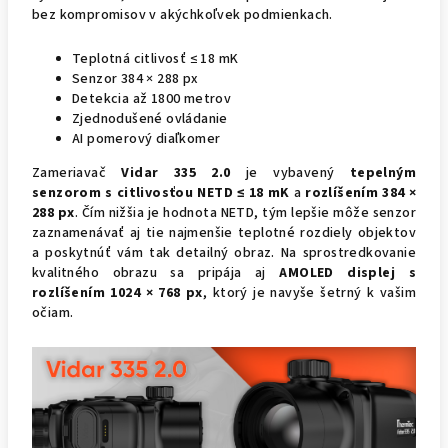
bez kompromisov v akýchkoľvek podmienkach.
Teplotná citlivosť ≤ 18 mK
Senzor 384 × 288 px
Detekcia až 1800 metrov
Zjednodušené ovládanie
AI pomerový diaľkomer
Zameriavač
Vidar 335 2.0
je vybavený
tepelným
senzorom s citlivosťou NETD ≤ 18 mK
a
rozlíšením 384 ×
288 px
. Čím nižšia je hodnota NETD, tým lepšie môže senzor
zaznamenávať aj tie najmenšie teplotné rozdiely objektov
a poskytnúť vám tak detailný obraz. Na sprostredkovanie
kvalitného obrazu sa pripája aj
AMOLED displej s
rozlíšením 1024 × 768 px
, ktorý je navyše šetrný k vašim
očiam.