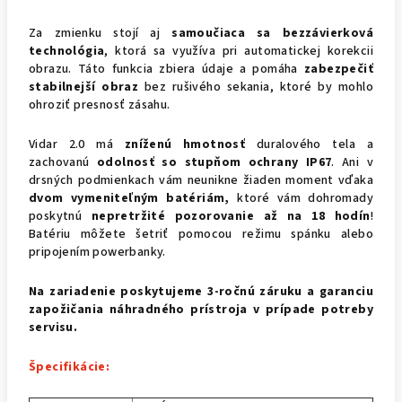
Za zmienku stojí aj
samoučiaca sa bezzávierková
technológia
, ktorá sa využíva pri automatickej korekcii
obrazu. Táto funkcia zbiera údaje a pomáha
zabezpečiť
stabilnejší obraz
bez rušivého sekania, ktoré by mohlo
ohroziť presnosť zásahu.
Vidar 2.0 má
zníženú hmotnosť
duralového tela a
zachovanú
odolnosť so
stupňom ochrany IP67
. Ani v
drsných podmienkach vám neunikne žiaden moment vďaka
dvom vymeniteľným batériám,
ktoré vám dohromady
poskytnú
nepretržité pozorovanie až na 18 hodín
!
Batériu môžete šetriť pomocou režimu spánku alebo
pripojením powerbanky.
Na zariadenie poskytujeme 3-ročnú záruku a garanciu
zapožičania náhradného prístroja v prípade potreby
servisu.
Špecifikácie: