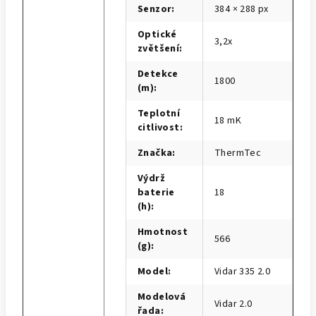
Senzor
:
384 × 288 px
Optické
3,2x
zvětšení
:
Detekce
1800
(m)
:
Teplotní
18 mK
citlivost
:
Značka
:
ThermTec
Výdrž
baterie
18
(h)
:
Hmotnost
566
(g)
:
Model
:
Vidar 335 2.0
Modelová
Vidar 2.0
řada
: