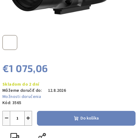
€1 075,06
Jednotková
Skladom do 2 dní
cena:
Môžeme doručiť do:
12.8.2026
Možnosti doručenia
Kód:
3565
−
+
Do košíka