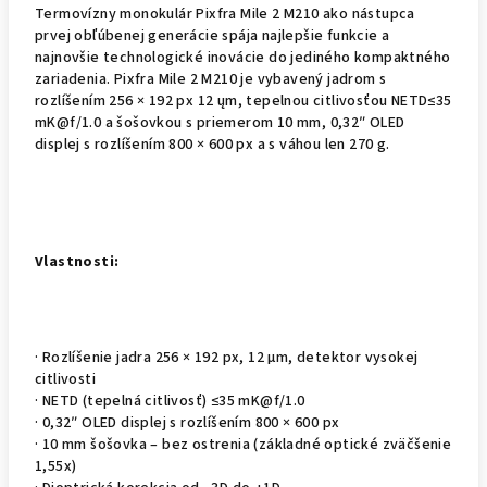
Termovízny monokulár Pixfra Mile 2 M210 ako nástupca
prvej obľúbenej generácie spája najlepšie funkcie a
najnovšie technologické inovácie do jediného kompaktného
zariadenia. Pixfra Mile 2 M210 je vybavený jadrom s
rozlíšením 256 × 192 px 12 ųm, tepelnou citlivosťou NETD≤35
mK@f/1.0 a šošovkou s priemerom 10 mm, 0,32″ OLED
displej s rozlíšením 800 × 600 px a s váhou len 270 g.
Vlastnosti:
· Rozlíšenie jadra 256 × 192 px, 12 μm, detektor vysokej
citlivosti
· NETD (tepelná citlivosť) ≤35 mK@f/1.0
· 0,32″ OLED displej s rozlíšením 800 × 600 px
· 10 mm šošovka – bez ostrenia (základné optické zväčšenie
1,55x)