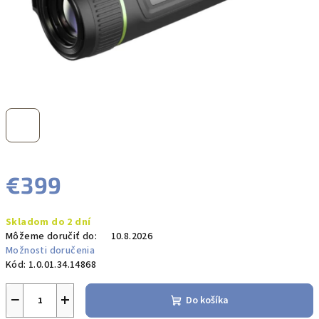
€399
Jednotková
Skladom do 2 dní
cena:
Môžeme doručiť do:
10.8.2026
Možnosti doručenia
Kód:
1.0.01.34.14868
−
+
Do košíka