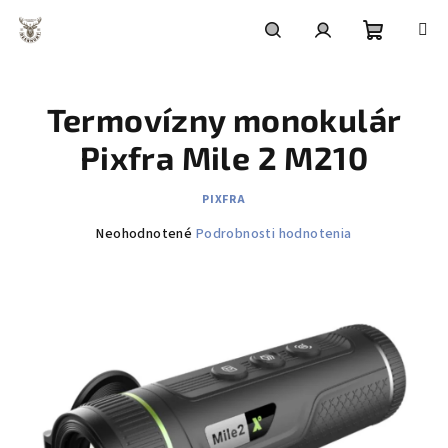
Prejsť
na
obsah
Nákupn
Hľadať
Prihlásenie
Termovízny monokulár
košík
Pixfra Mile 2 M210
PIXFRA
Priemerné
Neohodnotené
Podrobnosti hodnotenia
hodnotenie
produktu
je
0,0
z
5
hviezdičiek.