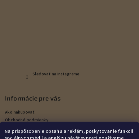
Sledovať na Instagrame
Informácie pre vás
Ako nakupovať
Obchodné podmienky
Podmienky ochrany osobných údajov
Na prispôsobenie obsahu a reklám, poskytovanie funkcií
Veľkoobchod
sociálnych médií a analýzu návštevnosti používame