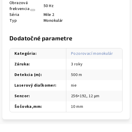
Obrazová
50 Hz
frekvencia
Séria
Mile 2
Typ
Monokulár
Dodatočné parametre
Kategória
:
Pozorovací monokulár
Záruka
:
3 roky
Detekcia (m)
:
500 m
Laserový diaľkomer
:
nie
Senzor
:
256×192, 12 μm
Šošovka,mm
:
10 mm