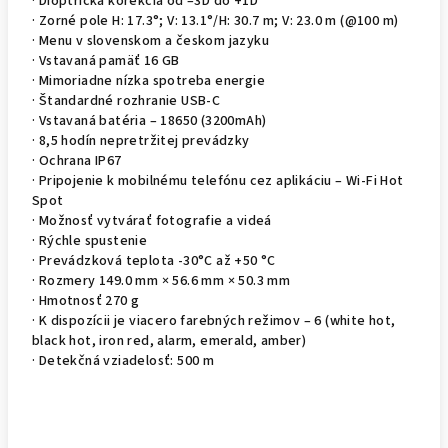
· Dioptrická korekcia od –3D do +1D
· Zorné pole H: 17.3°; V: 13.1°/H: 30.7 m; V: 23.0 m (@100 m)
· Menu v slovenskom a českom jazyku
· Vstavaná pamäť 16 GB
· Mimoriadne nízka spotreba energie
· Štandardné rozhranie USB-C
· Vstavaná batéria – 18650 (3200mAh)
· 8,5 hodín nepretržitej prevádzky
· Ochrana IP67
· Pripojenie k mobilnému telefónu cez aplikáciu – Wi-Fi Hot
Spot
· Možnosť vytvárať fotografie a videá
· Rýchle spustenie
· Prevádzková teplota -30°C až +50 °C
· Rozmery 149.0 mm × 56.6 mm × 50.3 mm
· Hmotnosť 270 g
· K dispozícii je viacero farebných režimov – 6 (white hot,
black hot, iron red, alarm, emerald, amber)
· Detekčná vziadelosť: 500 m