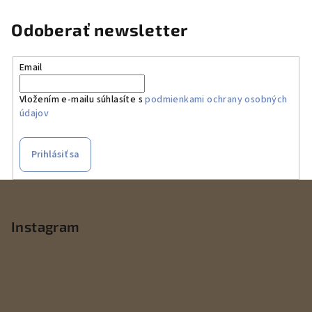
Odoberať newsletter
Email
Vložením e-mailu súhlasíte s
podmienkami ochrany osobných
údajov
Prihlásiť sa
Z
á
p
Instagram
ä
t
i
e