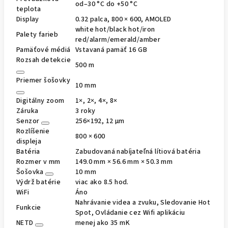
od–30 °C do +50 °C
teplota
Display
0.32 palca, 800 × 600, AMOLED
white hot/black hot/iron
Palety farieb
red/alarm/emerald/amber
Pamäťové médiá
Vstavaná pamäť 16 GB
Rozsah detekcie
500 m
Priemer šošovky
10 mm
Digitálny zoom
1×, 2×, 4×, 8×
Záruka
3 roky
Senzor
256×192, 12 μm
Rozlíšenie
800 × 600
displeja
Batéria
Zabudovaná nabíjateľná lítiová batéria
Rozmer v mm
149.0 mm × 56.6 mm × 50.3 mm
Šošovka
10 mm
Výdrž batérie
viac ako 8.5 hod.
WiFi
Áno
Nahrávanie videa a zvuku, Sledovanie Hot
Funkcie
Spot, Ovládanie cez Wifi aplikáciu
NETD
menej ako 35 mK