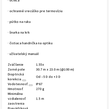
· očnica
· ochranné vrecúško pre termovíziu
· pútko na ruku
· šnurka na krk
· čistiaca handrička na optiku
· užívatelský manuál
Zväčšenie
1.55x
Zorné pole
30.7 m x 23.0 m (@100 m)
Dioptrická
Od –5 D do +3 D
korekcia
Vodotesnosť
IP67
Hmotnosť
270 g
Minimálna
vzdialenosť
1.5 m
zaostrenia
Prevádzková