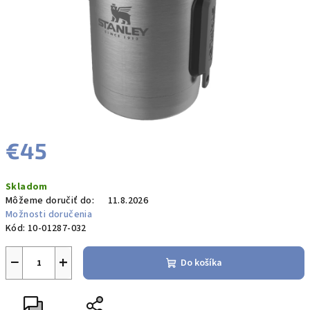
€45
Jednotková
Skladom
cena:
Môžeme doručiť do:
11.8.2026
Možnosti doručenia
Kód:
10-01287-032
−
+
Do košíka