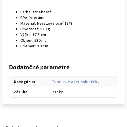
Farba:
strieborná
BPA free:
áno
Materiál:
Nerezová oceľ 18/8
Hmotnosť:
520 g
Výška:
17.5 cm
Objem:
530 ml
Priemer:
9.9 cm
Dodatočné parametre
Kategória
:
Termosky a termohrnčeky
Záruka
:
2 roky