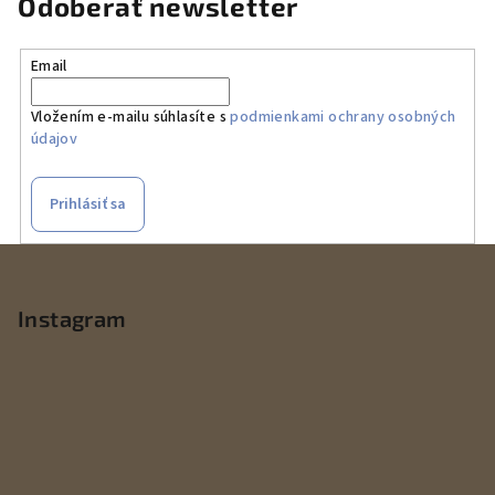
Odoberať newsletter
Email
Vložením e-mailu súhlasíte s
podmienkami ochrany osobných
údajov
Prihlásiť sa
Z
á
p
Instagram
ä
t
i
e