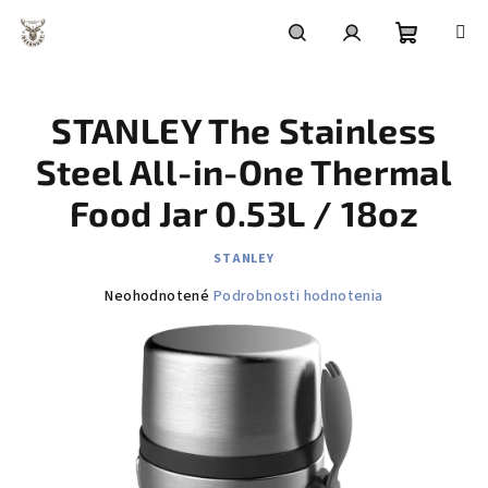
Prejsť
na
obsah
Nákupn
Hľadať
Prihlásenie
STANLEY The Stainless
košík
Steel All-in-One Thermal
Food Jar 0.53L / 18oz
STANLEY
Priemerné
Neohodnotené
Podrobnosti hodnotenia
hodnotenie
produktu
je
0,0
z
5
hviezdičiek.