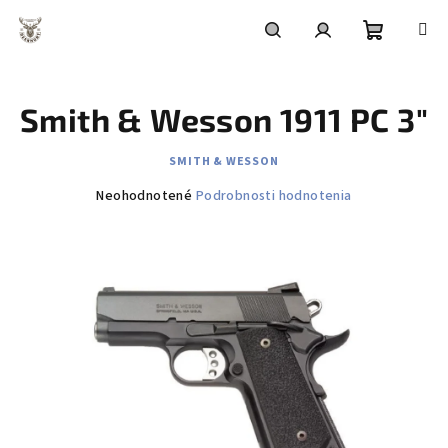
Prejsť
na
obsah
Nákupn
Hľadať
Prihlásenie
Smith & Wesson 1911 PC 3"
košík
SMITH & WESSON
Priemerné
Neohodnotené
Podrobnosti hodnotenia
hodnotenie
produktu
je
0,0
z
5
hviezdičiek.