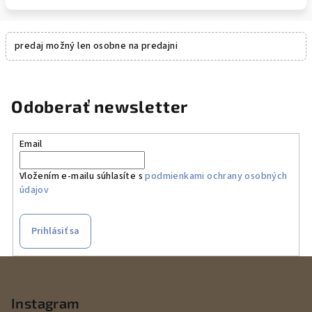
predaj možný len osobne na predajni
Odoberať newsletter
Email
Vložením e-mailu súhlasíte s
podmienkami ochrany osobných
údajov
Prihlásiť sa
Z
á
p
Instagram