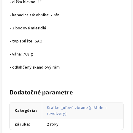
- dĺžka hlavne:
3"
- kapacita zásobníka: 7 rán
- 3 bodové mieridlá
- typ spúšte: SAO
- váha: 708 g
- odlahčený skandiový rám
Dodatočné parametre
Krátke guľové zbrane (pištole a
Kategória
:
revolvery)
Záruka
:
2 roky