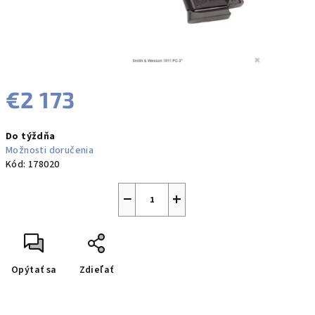
€2 173
Jednotková
Do týždňa
cena:
Možnosti doručenia
Kód:
178020
−
+
Opýtať sa
Zdieľať