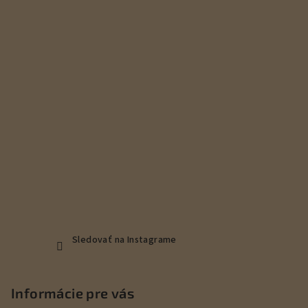
ä
t
i
e
Sledovať na Instagrame
Informácie pre vás