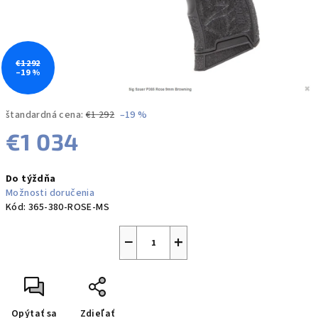
€1 292
–19 %
štandardná cena:
€1 292
–19 %
€1 034
Jednotková
Do týždňa
cena:
Možnosti doručenia
Kód:
365-380-ROSE-MS
−
+
Opýtať sa
Zdieľať