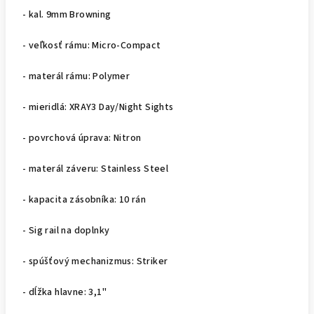
- kal. 9mm Browning
- veľkosť rámu: Micro-Compact
- materál rámu: Polymer
- mieridlá: XRAY3 Day/Night Sights
- povrchová úprava: Nitron
- materál záveru: Stainless Steel
- kapacita zásobníka: 10 rán
- Sig rail na doplnky
- spúšťový mechanizmus: Striker
- dĺžka hlavne: 3,1"