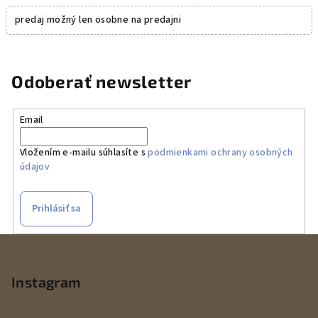
predaj možný len osobne na predajni
Odoberať newsletter
Email
Vložením e-mailu súhlasíte s
podmienkami ochrany osobných
údajov
Prihlásiť sa
Z
á
p
Instagram
ä