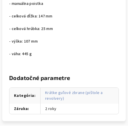
- manuálna poistka
- celková dĺžka: 147 mm
- celková hrúbka: 25 mm
- výška: 107 mm
- váha: 445 g
Dodatočné parametre
Krátke guľové zbrane (pištole a
Kategória
:
revolvery)
Záruka
:
2 roky