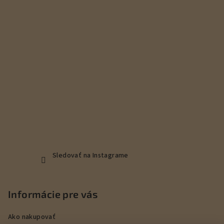
t
i
e
Sledovať na Instagrame
Informácie pre vás
Ako nakupovať