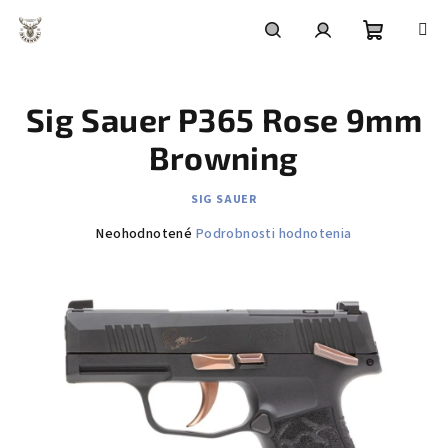
Prejsť
na
obsah
Nákupn
Hľadať
Prihlásenie
Sig Sauer P365 Rose 9mm
košík
Browning
SIG SAUER
Priemerné
Neohodnotené
Podrobnosti hodnotenia
hodnotenie
produktu
je
0,0
z
5
hviezdičiek.