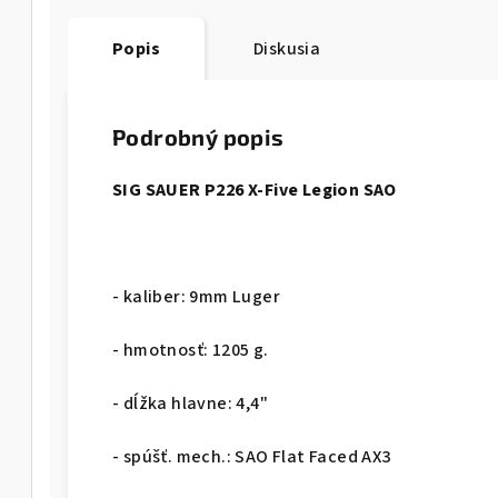
Popis
Diskusia
Podrobný popis
SIG SAUER P226 X-Five Legion SAO
- kaliber: 9mm Luger
- hmotnosť: 1205 g.
- dĺžka hlavne: 4,4"
- spúšť. mech.: SAO
Flat Faced AX3