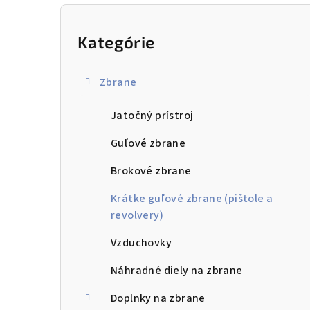
B
o
Kategórie
Preskočiť
kategórie
č
Zbrane
n
Jatočný prístroj
ý
p
Guľové zbrane
a
Brokové zbrane
n
Krátke guľové zbrane (pištole a
revolvery)
e
Vzduchovky
l
Náhradné diely na zbrane
Doplnky na zbrane