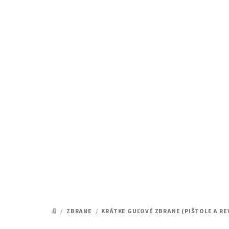
Prejsť
na
obsah
/
ZBRANE
/
KRÁTKE GUĽOVÉ ZBRANE (PIŠTOLE A RE
DOMOV