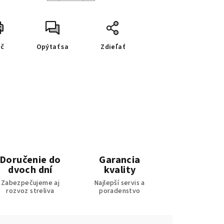
ač
Opýtať sa
Zdieľať
Doručenie do
Garancia
dvoch dní
kvality
Zabezpečujeme aj
Najlepší servis a
rozvoz streliva
poradenstvo