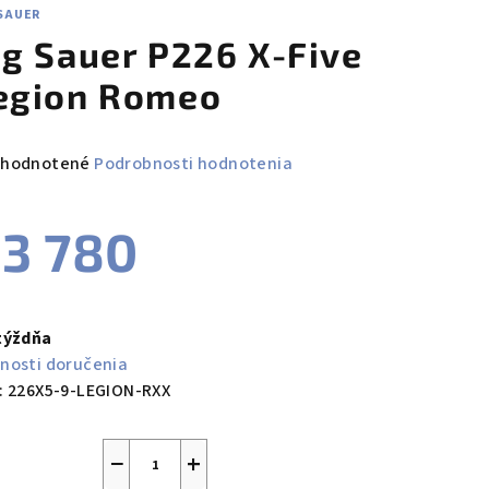
 SAUER
ig Sauer P226 X-Five
egion Romeo
emerné
hodnotené
Podrobnosti hodnotenia
notenie
duktu
3 780
notková
a:
týždňa
zdičiek.
nosti doručenia
:
226X5-9-LEGION-RXX
−
+