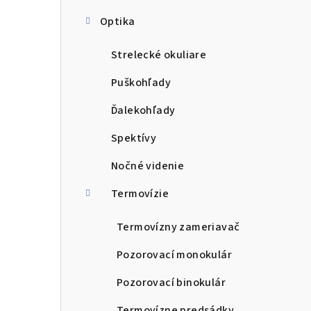
Optika
Strelecké okuliare
Puškohľady
Ďalekohľady
Spektívy
Nočné videnie
Termovízie
Termovízny zameriavač
Pozorovací monokulár
Pozorovací binokulár
Termovízne predsádky