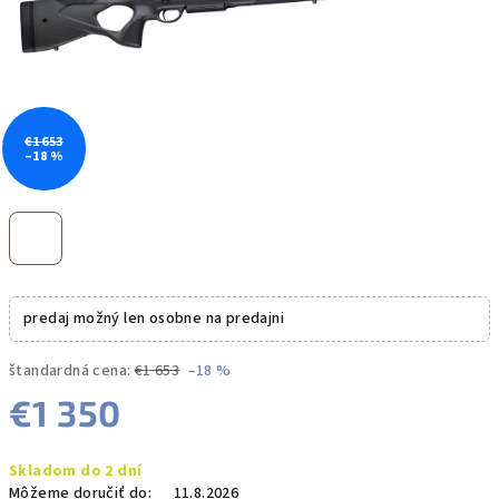
€1 653
–18 %
predaj možný len osobne na predajni
štandardná cena:
€1 653
–18 %
€1 350
Jednotková
Skladom do 2 dní
cena:
Môžeme doručiť do:
11.8.2026