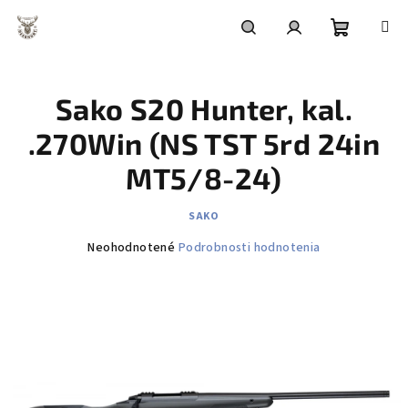
Prejsť
na
obsah
Nákupn
Hľadať
Prihlásenie
Sako S20 Hunter, kal.
košík
.270Win (NS TST 5rd 24in
MT5/8-24)
SAKO
Priemerné
Neohodnotené
Podrobnosti hodnotenia
hodnotenie
produktu
je
0,0
z
5
hviezdičiek.