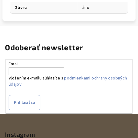
Závit
:
áno
Odoberať newsletter
Email
Vložením e-mailu súhlasíte s
podmienkami ochrany osobných
údajov
Prihlásiť sa
Z
á
p
Instagram