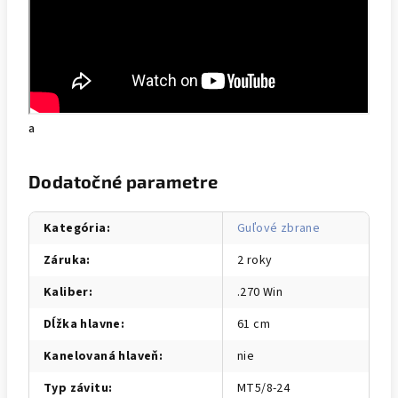
a
Dodatočné parametre
Kategória
:
Guľové zbrane
Záruka
:
2 roky
Kaliber
:
.270 Win
Dĺžka hlavne
:
61 cm
Kanelovaná hlaveň
:
nie
Typ závitu
:
MT5/8-24