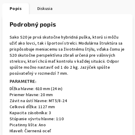
Popis
Diskusia
Podrobný popis
Sako S20 je prvá skutočne hybridná puška, ktorú si môžu
užiť ako lovci, tak i športoví strelci. Modulárna štruktúra sa
prispôsobuje meniacemu sa životnému štýlu, vďaka čomu je
S20 skutočne perspektívna zbraň určená pre vášnivých
strelcov, ktorí chcú mať kontrolu v každej situácii. Odpor
spúšte možno nastaviť od 1 do 2 kg. Jazýček spúšte
posúvateľný v rozmedzí 7 mm.
PARAMETRE:
Dĺžka hlavne: 610 mm (24 in)
Priemer hlavne: 20 mm
Závit na ústí hlavne: MT5/8-24
Celková dĺžka: 1127 mm
Kapacita zásobníka: 3
Stúpanie vývrtu hlavne: 1:10
Picatinny lišta: Ano
Hlaveň: Čiernená oceľ