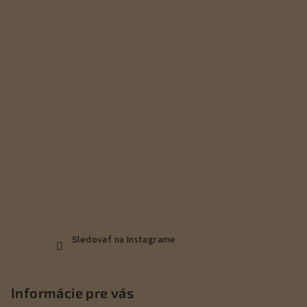
ä
t
i
e
Sledovať na Instagrame
Informácie pre vás