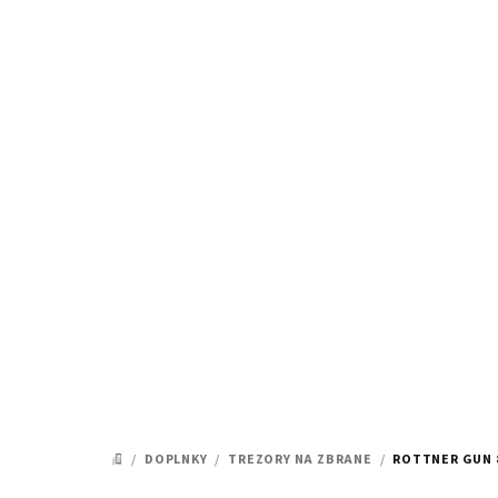
Prejsť
na
obsah
/
DOPLNKY
/
TREZORY NA ZBRANE
/
ROTTNER GUN 
DOMOV