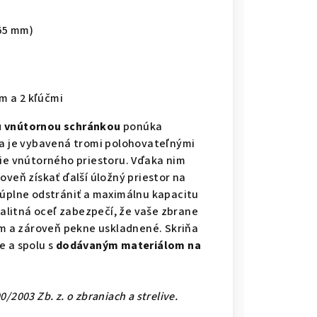
55 mm)
m a 2 kľúčmi
 vnútornou schránkou
ponúka
ňa je vybavená tromi polohovateľnými
nie vnútorného priestoru. Vďaka nim
oveň získať ďalší úložný priestor na
 úplne odstrániť a maximálnu kapacitu
valitná oceľ zabezpečí, že vaše zbrane
 a zároveň pekne uskladnené. Skriňa
 a spolu s
dodávaným materiálom na
2003 Zb. z. o zbraniach a strelive.