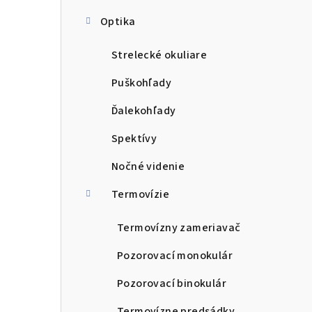
Optika
Strelecké okuliare
Puškohľady
Ďalekohľady
Spektívy
Nočné videnie
Termovízie
Termovízny zameriavač
Pozorovací monokulár
Pozorovací binokulár
Termovízne predsádky