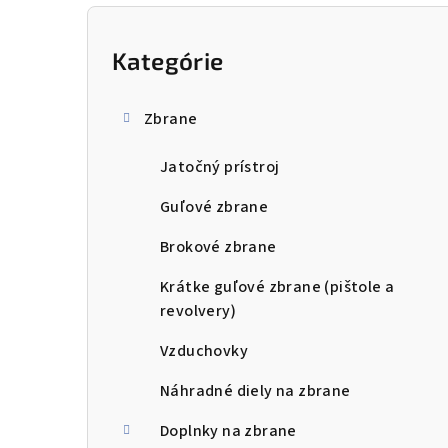
B
o
Kategórie
Preskočiť
kategórie
č
Zbrane
n
Jatočný prístroj
ý
p
Guľové zbrane
a
Brokové zbrane
n
Krátke guľové zbrane (pištole a
revolvery)
e
Vzduchovky
l
Náhradné diely na zbrane
Doplnky na zbrane