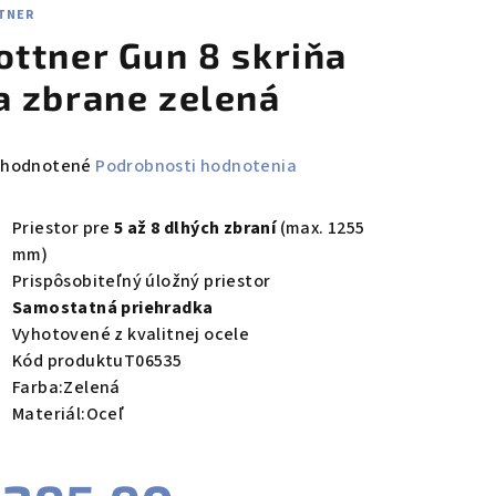
TNER
ottner Gun 8 skriňa
a zbrane zelená
emerné
hodnotené
Podrobnosti hodnotenia
notenie
duktu
Priestor pre
5 až 8 dlhých zbraní
(max. 1255
mm)
Prispôsobiteľný úložný priestor
Samostatná priehradka
Vyhotovené z kvalitnej ocele
zdičiek.
Kód produktuT06535
Farba:Zelená
Materiál:Oceľ