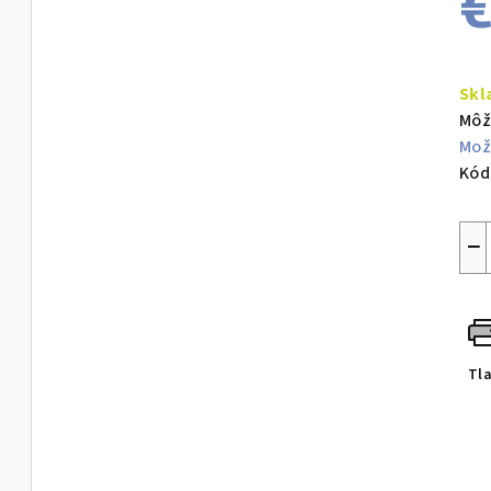
€
Jed
cen
Skl
Môž
Mož
Kód
−
Tl