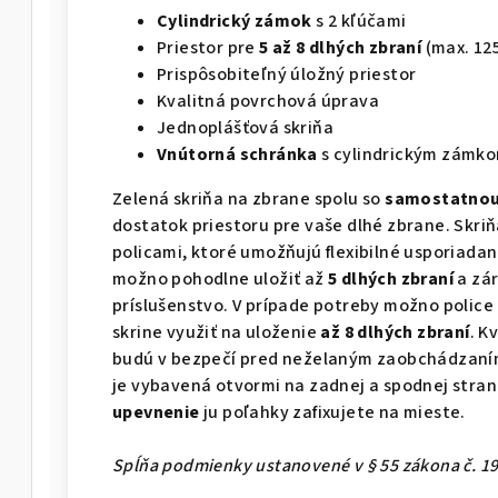
Cylindrický zámok
s 2 kľúčami
Priestor pre
5 až 8 dlhých zbraní
(max. 12
Prispôsobiteľný úložný priestor
Kvalitná povrchová úprava
Jednoplášťová skriňa
Vnútorná schránka
s cylindrickým zámko
Zelená skriňa na zbrane spolu so
samostatnou
dostatok priestoru pre vaše dlhé zbrane. Skri
policami, ktoré umožňujú flexibilné usporiada
možno pohodlne uložiť až
5 dlhých zbraní
a zár
príslušenstvo. V prípade potreby možno police
skrine využiť na uloženie
až 8 dlhých zbraní
. K
budú v bezpečí pred neželaným zaobchádzaním
je vybavená otvormi na zadnej a spodnej strane
upevnenie
ju poľahky zafixujete na mieste.
Spĺňa podmienky ustanovené v § 55 zákona č. 190/