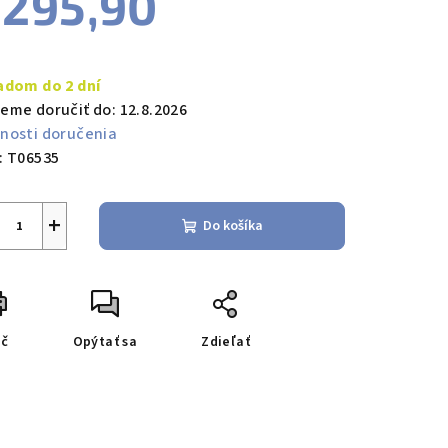
295,90
notková
a:
adom do 2 dní
eme doručiť do:
12.8.2026
nosti doručenia
:
T06535
+
Do košíka
ač
Opýtať sa
Zdieľať