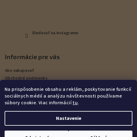
Sledovať na Instagrame
Informácie pre vás
Ako nakupovať
Obchodné podmienky
Podmienky ochrany osobných údajov
Na prispôsobenie obsahu a reklám, poskytovanie funkcií
Veľkoobchod
sociálnych médií a analýzu návštevnosti používame
Kontakty
súbory cookie. Viac informácií
tu
.
Služby
Nastavenie
Copyright 2026
DEERHUNT Poľovníctvo Hurbanovo
. Všetky
práva vyhradené.
Upraviť nastavenie cookies