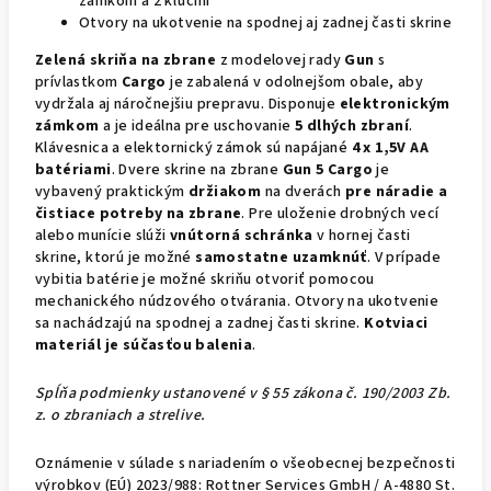
zámkom a 2 kľúčmi
Otvory na ukotvenie na spodnej aj zadnej časti skrine
Zelená skriňa na zbrane
z modelovej rady
Gun
s
prívlastkom
Cargo
je zabalená v odolnejšom obale, aby
vydržala aj náročnejšiu prepravu. Disponuje
elektronickým
zámkom
a je ideálna pre uschovanie
5 dlhých zbraní
.
Klávesnica a elektornický zámok sú napájané
4 x 1,5V AA
batériami
. Dvere skrine na zbrane
Gun 5 Cargo
je
vybavený praktickým
držiakom
na dverách
pre náradie a
čistiace potreby na zbrane
. Pre uloženie drobných vecí
alebo munície slúži
vnútorná schránka
v hornej časti
skrine, ktorú je možné
samostatne uzamknúť
. V prípade
vybitia batérie je možné skriňu otvoriť pomocou
mechanického núdzového otvárania. Otvory na ukotvenie
sa nachádzajú na spodnej a zadnej časti skrine.
Kotviaci
materiál je súčasťou balenia
.
Spĺňa podmienky ustanovené v § 55 zákona č. 190/2003 Zb.
z. o zbraniach a strelive.
Oznámenie v súlade s nariadením o všeobecnej bezpečnosti
výrobkov (EÚ) 2023/988: Rottner Services GmbH / A-4880 St.