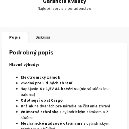
Garancia kvality
Najlepší servis a poradenstvo
Popis
Diskusia
Podrobný popis
Hlavné výhody:
Elektronický zámok
Vhodná pre
5 dlhých zbraní
Napájanie
4 x 1,5V AA batériou
(nie sú súčasťou
balenia)
Odolnejší obal Cargo
Držiak
na dverách pre náradie na čistenie zbraní
Vnútorná schránka
s cylindrickým zámkom a 2
kľúčmi
Mechanické núdzové otváranie
s cylindrickým