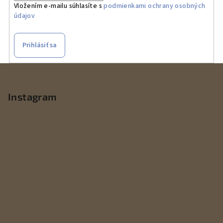
Vložením e-mailu súhlasíte s
podmienkami ochrany osobných
údajov
Prihlásiť sa
Z
á
p
Instagram
ä
t
i
e