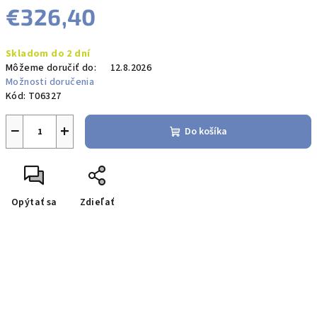
€326,40
Jednotková
Skladom do 2 dní
cena:
Môžeme doručiť do:
12.8.2026
Možnosti doručenia
Kód:
T06327
−
+
Do košíka
Opýtať sa
Zdieľať