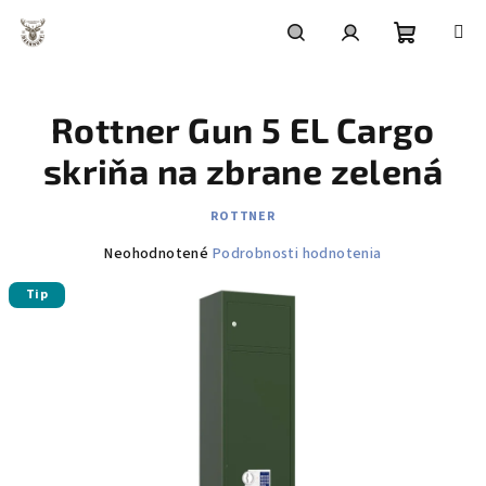
Prejsť
na
obsah
Nákupn
Hľadať
Prihlásenie
Rottner Gun 5 EL Cargo
košík
skriňa na zbrane zelená
ROTTNER
Priemerné
Neohodnotené
Podrobnosti hodnotenia
hodnotenie
Tip
produktu
je
0,0
z
5
hviezdičiek.