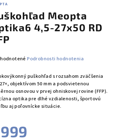
PTA
uškohľad Meopta
ptika6 4,5-27x50 RD
FP
emerné
hodnotené
Podrobnosti hodnotenia
notenie
duktu
okovýkonný puškohľad s rozsahom zväčšenia
-27×, objektívom 50 mm a podsvietenou
ěrnou osnovou v prvej ohniskovej rovine (FFP).
cízna optika pre dlhé vzdialenosti, športovú
eľbu aj poľovnícke situácie.
zdičiek.
€999