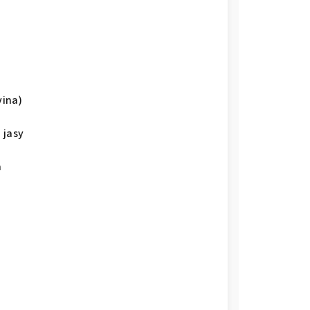
vina)
 jasy
a