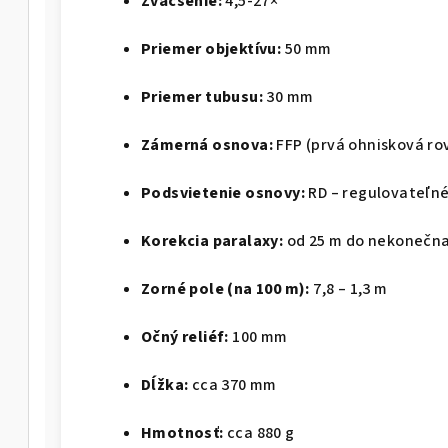
Zväčšenie:
4,5-27×
Priemer objektívu:
50 mm
Priemer tubusu:
30 mm
Zámerná osnova:
FFP (prvá ohnisková ro
Podsvietenie osnovy:
RD – regulovateľné
Korekcia paralaxy:
od 25 m do nekonečn
Zorné pole (na 100 m):
7,8 – 1,3 m
Očný reliéf:
100 mm
Dĺžka:
cca 370 mm
Hmotnosť:
cca 880 g