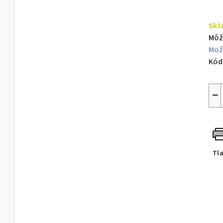
Jed
cen
Skl
Môž
Mož
Kód
−
Tl