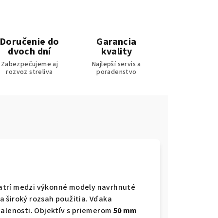
Doručenie do
Garancia
dvoch dní
kvality
Zabezpečujeme aj
Najlepší servis a
rozvoz streliva
poradenstvo
trí medzi výkonné modely navrhnuté
 a široký rozsah použitia. Vďaka
ialenosti. Objektív s priemerom
50 mm