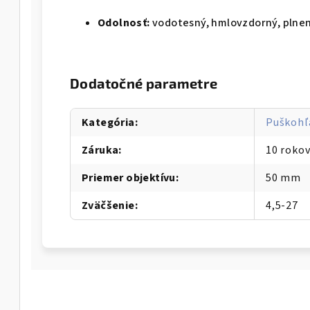
Odolnosť:
vodotesný, hmlovzdorný, plne
Dodatočné parametre
Kategória
:
Puškohľ
Záruka
:
10 rokov
Priemer objektívu
:
50 mm
Zväčšenie
:
4,5-27