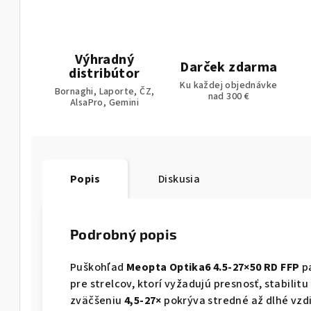
Výhradný
Darček zdarma
distribútor
Ku každej objednávke
Bornaghi, Laporte, ČZ,
nad 300 €
AlsaPro, Gemini
Popis
Diskusia
Podrobný popis
Puškohľad
Meopta Optika6 4.5-27×50 RD FFP
pa
pre strelcov, ktorí vyžadujú presnosť, stabilitu
zväčšeniu
4,5-27×
pokrýva stredné až dlhé vzd