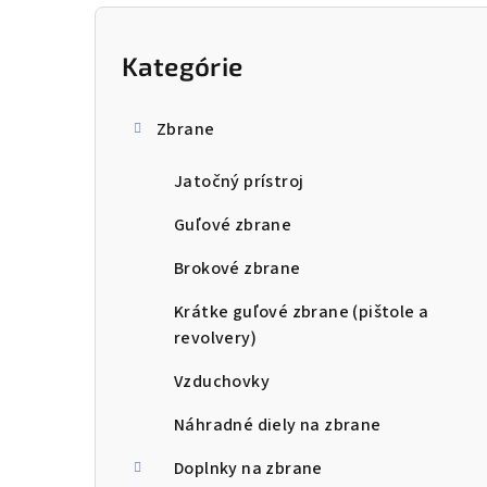
B
o
Kategórie
Preskočiť
kategórie
č
Zbrane
n
Jatočný prístroj
ý
p
Guľové zbrane
a
Brokové zbrane
n
Krátke guľové zbrane (pištole a
revolvery)
e
Vzduchovky
l
Náhradné diely na zbrane
Doplnky na zbrane