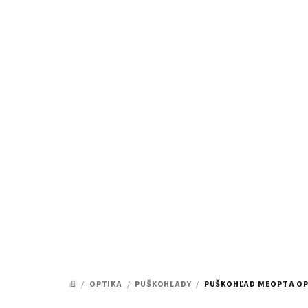
Prejsť
na
obsah
/
OPTIKA
/
PUŠKOHĽADY
/
PUŠKOHĽAD MEOPTA OPTI
DOMOV