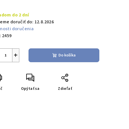
notková
a:
adom do 2 dní
eme doručiť do:
12.8.2026
nosti doručenia
:
2459
+
Do košíka
ač
Opýtať sa
Zdieľať