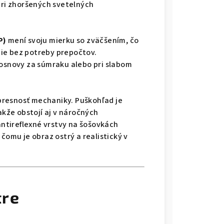
pri zhoršených svetelných
P)
mení svoju mierku so zväčšením, čo
ie bez potreby prepočtov.
 osnovy za súmraku alebo pri slabom
presnosť mechaniky. Puškohľad je
takže obstojí aj v náročných
ntireflexné vrstvy na šošovkách
čomu je obraz ostrý a realistický v
tre