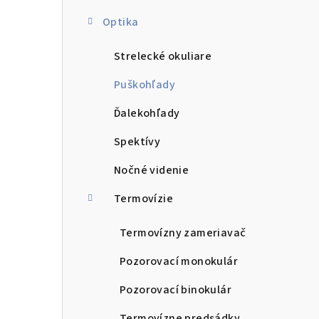
Optika
Strelecké okuliare
Puškohľady
Ďalekohľady
Spektívy
Nočné videnie
Termovízie
Termovízny zameriavač
Pozorovací monokulár
Pozorovací binokulár
Termovízne predsádky