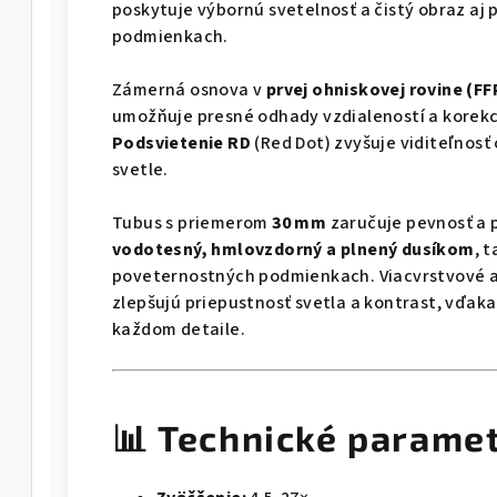
poskytuje výbornú svetelnosť a čistý obraz aj 
podmienkach.
Zámerná osnova v
prvej ohniskovej rovine (FF
umožňuje presné odhady vzdialeností a korekc
Podsvietenie RD
(Red Dot) zvyšuje viditeľnosť
svetle.
Tubus s priemerom
30 mm
zaručuje pevnosť a 
vodotesný, hmlovzdorný a plnený dusíkom
, 
poveternostných podmienkach. Viacvrstvové a
zlepšujú priepustnosť svetla a kontrast, vďaka 
každom detaile.
📊 Technické parame