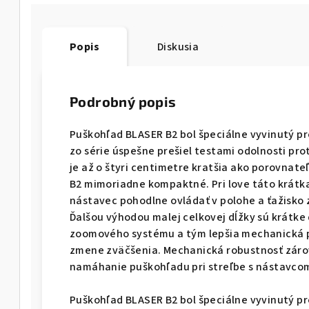
Popis
Diskusia
Podrobný popis
Puškohľad BLASER B2 bol špeciálne vyvinutý p
zo série úspešne prešiel testami odolnosti pro
je až o štyri centimetre kratšia ako porovnat
B2 mimoriadne kompaktné. Pri love táto krátka
nástavec pohodlne ovládať v polohe a ťažisko
Ďalšou výhodou malej celkovej dĺžky sú krátke
zoomového systému a tým lepšia mechanická pr
zmene zväčšenia. Mechanická robustnosť zár
namáhanie puškohľadu pri streľbe s nástavco
Puškohľad BLASER B2 bol špeciálne vyvinutý p