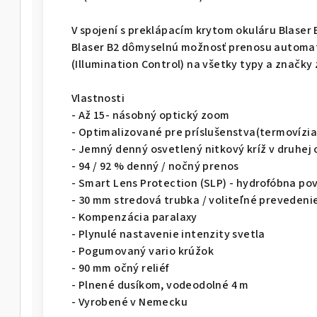
V spojení s preklápacím krytom okuláru Blaser 
Blaser B2 dômyselnú možnosť prenosu automati
(Illumination Control) na všetky typy a značky 
Vlastnosti
- Až 15- násobný optický zoom
- Optimalizované pre príslušenstva(termovízi
- Jemný denný osvetlený nitkový kríž v druhej 
- 94 / 92 % denný / nočný prenos
- Smart Lens Protection (SLP) - hydrofóbna po
- 30 mm stredová trubka / voliteľné prevedenie,
- Kompenzácia paralaxy
- Plynulé nastavenie intenzity svetla
- Pogumovaný vario krúžok
- 90 mm očný reliéf
- Plnené dusíkom, vodeodolné 4 m
- Vyrobené v Nemecku