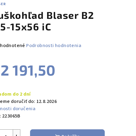
SER
uškohľad Blaser B2
,5-15x56 iC
emerné
hodnotené
Podrobnosti hodnotenia
notenie
duktu
2 191,50
notková
a:
adom do 2 dní
zdičiek.
eme doručiť do:
12.8.2026
nosti doručenia
:
223065B