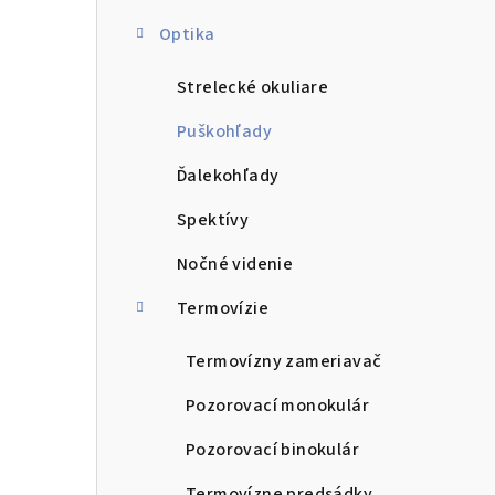
Optika
Strelecké okuliare
Puškohľady
Ďalekohľady
Spektívy
Nočné videnie
Termovízie
Termovízny zameriavač
Pozorovací monokulár
Pozorovací binokulár
Termovízne predsádky