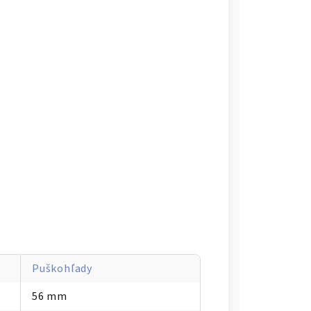
Puškohľady
56 mm