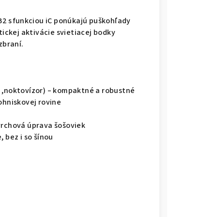
B2 s funkciou iC ponúkajú puškohľady
ckej aktivácie svietiacej bodky
zbraní.
a ,noktovízor) – kompaktné a robustné
ohniskovej rovine
vrchová úprava šošoviek
 bez i so šínou