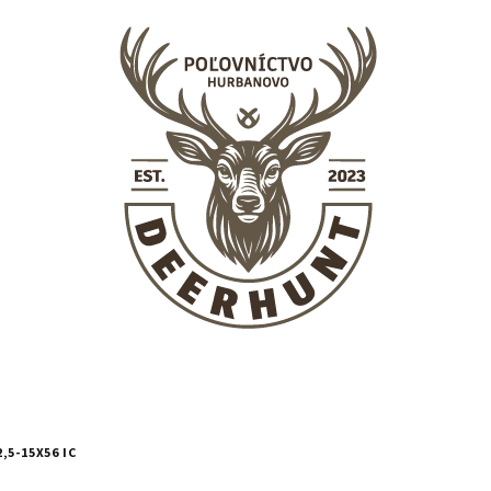
,5-15X56 IC