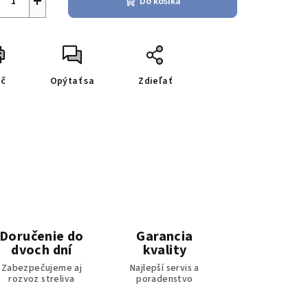
+
Do košíka
ač
Opýtať sa
Zdieľať
Doručenie do
Garancia
dvoch dní
kvality
Zabezpečujeme aj
Najlepší servis a
rozvoz streliva
poradenstvo