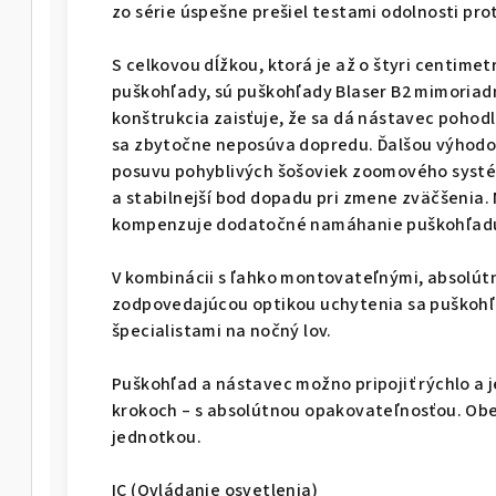
zo série úspešne prešiel testami odolnosti pro
S celkovou dĺžkou, ktorá je až o štyri centime
puškohľady, sú puškohľady Blaser B2 mimoriad
konštrukcia zaisťuje, že sa dá nástavec pohodl
sa zbytočne neposúva dopredu. Ďalšou výhodou
posuvu pohyblivých šošoviek zoomového systé
a stabilnejší bod dopadu pri zmene zväčšenia
kompenzuje dodatočné namáhanie puškohľadu 
V kombinácii s ľahko montovateľnými, absolú
zodpovedajúcou optikou uchytenia sa puškohľ
špecialistami na nočný lov.
Puškohľad a nástavec možno pripojiť rýchlo a
krokoch – s absolútnou opakovateľnosťou. Obe
jednotkou.
IC (Ovládanie osvetlenia)