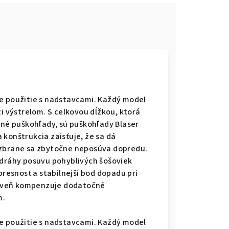
re použitie s nadstavcami. Každý model
ti výstrelom. S celkovou dĺžkou, ktorá
eľné puškohľady, sú puškohľady Blaser
 konštrukcia zaisťuje, že sa dá
 zbrane sa zbytočne neposúva dopredu.
 dráhy posuvu pohyblivých šošoviek
esnosť a stabilnejší bod dopadu pri
oveň kompenzuje dodatočné
m.
re použitie s nadstavcami. Každý model