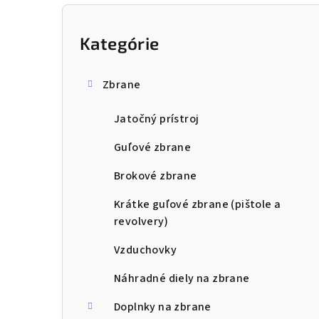
B
o
Kategórie
Preskočiť
kategórie
č
Zbrane
n
Jatočný prístroj
ý
p
Guľové zbrane
a
Brokové zbrane
n
Krátke guľové zbrane (pištole a
revolvery)
e
Vzduchovky
l
Náhradné diely na zbrane
Doplnky na zbrane