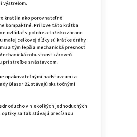
ti výstrelom.
tre kratšia ako porovnateľné
ne kompaktné. Pri love táto krátka
ne ovládať v polohe a ťažisko zbrane
 malej celkovej dĺžky sú krátke dráhy
mu a tým lepšia mechanická presnosť
. Mechanická robustnosť zároveň
pri streľbe s nástavcom.
tne opakovateľnými nadstavcami a
ady Blaser B2 stávajú skutočnými
 jednoducho v niekoľkých jednoduchých
 optiky sa tak stávajú precíznou