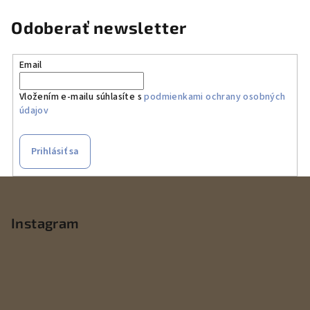
Odoberať newsletter
Email
Vložením e-mailu súhlasíte s
podmienkami ochrany osobných
údajov
Prihlásiť sa
Z
á
p
Instagram
ä
t
i
e