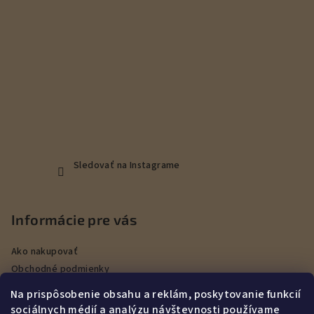
Sledovať na Instagrame
Informácie pre vás
Ako nakupovať
Obchodné podmienky
Podmienky ochrany osobných údajov
Na prispôsobenie obsahu a reklám, poskytovanie funkcií
Veľkoobchod
sociálnych médií a analýzu návštevnosti používame