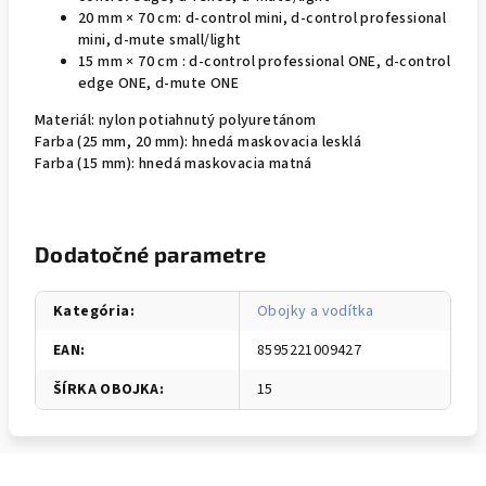
20 mm × 70 cm: d-control mini, d-control professional
mini, d-mute small/light
15 mm × 70 cm : d-control professional ONE, d-control
edge ONE, d-mute ONE
Materiál: nylon potiahnutý polyuretánom
Farba (25 mm, 20 mm): hnedá maskovacia lesklá
Farba (15 mm): hnedá maskovacia matná
Dodatočné parametre
Kategória
:
Obojky a vodítka
EAN
:
8595221009427
ŠÍRKA OBOJKA
:
15