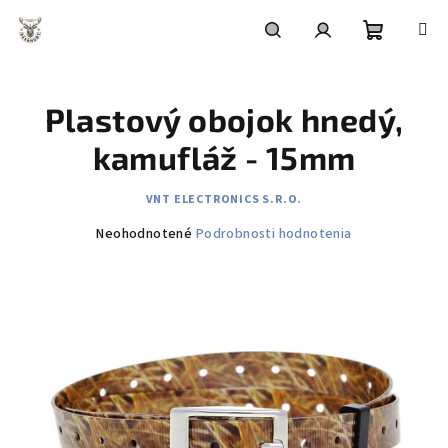
Prejsť
na
obsah
Nákupn
Hľadať
Prihlásenie
Plastový obojok hnedý,
košík
kamufláž - 15mm
VNT ELECTRONICS S.R.O.
Priemerné
Neohodnotené
Podrobnosti hodnotenia
hodnotenie
produktu
je
0,0
z
5
hviezdičiek.