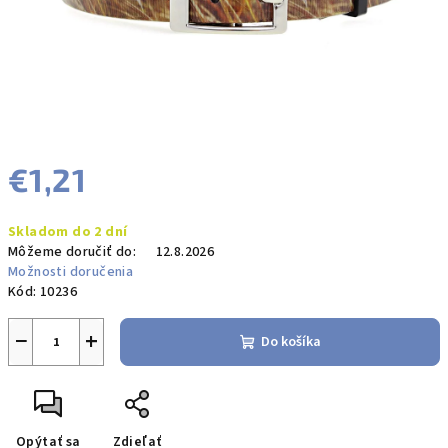
€1,21
Jednotková
Skladom do 2 dní
cena:
Môžeme doručiť do:
12.8.2026
Možnosti doručenia
Kód:
10236
−
+
Do košíka
Opýtať sa
Zdieľať