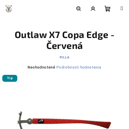
Prejsť
na
obsah
Nákupn
Hľadať
Prihlásenie
Outlaw X7 Copa Edge -
košík
Červená
PILLA
Priemerné
Neohodnotené
Podrobnosti hodnotenia
hodnotenie
Tip
produktu
je
0,0
z
5
hviezdičiek.