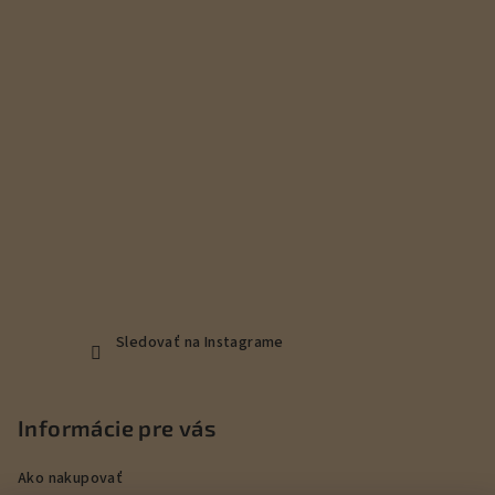
t
i
e
Sledovať na Instagrame
Informácie pre vás
Ako nakupovať