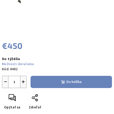
€450
Jednotková
Do týždňa
cena:
Možnosti doručenia
Kód:
6482
−
+
Do košíka
Opýtať sa
Zdieľať