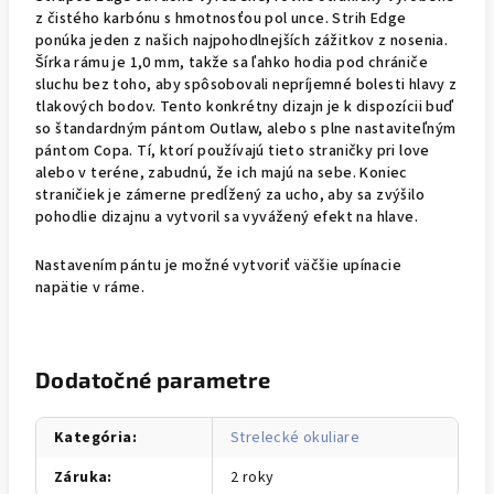
z čistého karbónu s hmotnosťou pol unce. Strih Edge
ponúka jeden z našich najpohodlnejších zážitkov z nosenia.
Šírka rámu je 1,0 mm, takže sa ľahko hodia pod chrániče
sluchu bez toho, aby spôsobovali nepríjemné bolesti hlavy z
tlakových bodov. Tento konkrétny dizajn je k dispozícii buď
so štandardným pántom Outlaw, alebo s plne nastaviteľným
pántom Copa. Tí, ktorí používajú tieto straničky pri love
alebo v teréne, zabudnú, že ich majú na sebe. Koniec
straničiek je zámerne predĺžený za ucho, aby sa zvýšilo
pohodlie dizajnu a vytvoril sa vyvážený efekt na hlave.
Nastavením pántu je možné vytvoriť väčšie upínacie
napätie v ráme.
Dodatočné parametre
Kategória
:
Strelecké okuliare
Záruka
:
2 roky