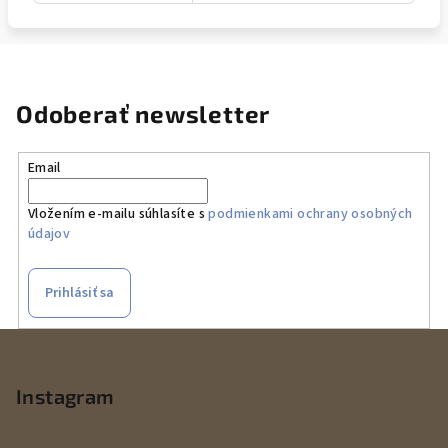
Odoberať newsletter
Email
Vložením e-mailu súhlasíte s
podmienkami ochrany osobných
údajov
Prihlásiť sa
Z
á
p
Instagram
ä