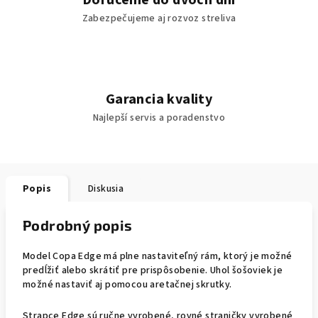
Doručenie do dvoch dní
Zabezpečujeme aj rozvoz streliva
Garancia kvality
Najlepší servis a poradenstvo
Popis
Diskusia
Podrobný popis
Model Copa Edge má plne nastaviteľný rám, ktorý je možné
predĺžiť alebo skrátiť pre prispôsobenie. Uhol šošoviek je
možné nastaviť aj pomocou aretačnej skrutky.
Strapce Edge sú ručne vyrobené, rovné straničky vyrobené