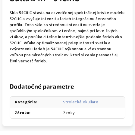
Sklo 54CIHC stavia na osvedčenej spektrálnej krivke modelu
52CHC a zvyšuje intenzitu farieb integráciou červeného
profilu. Toto sklo so strednou intenzitou svetla je
spoľahlivým spoločníkom v teréne, najmä pri love živých
vtákov, a ponúka citeľne intenzívnejšie podanie farieb ako
52CHC. Vďaka optimalizovanej priepustnosti svetla a
zvýrazneniu farieb je 54CIHC výkonnou a všestrannou
voľbou pre náročných strelcov, ktorí si cenia presnosť aj
živú vernosť farieb.
Dodatočné parametre
Kategória
:
Strelecké okuliare
Záruka
:
2 roky