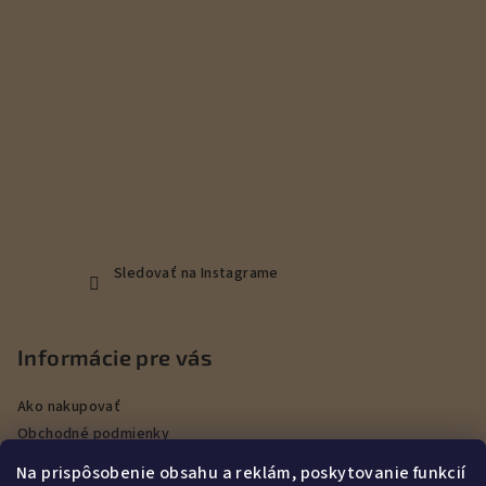
e
Sledovať na Instagrame
Informácie pre vás
Ako nakupovať
Obchodné podmienky
Podmienky ochrany osobných údajov
Na prispôsobenie obsahu a reklám, poskytovanie funkcií