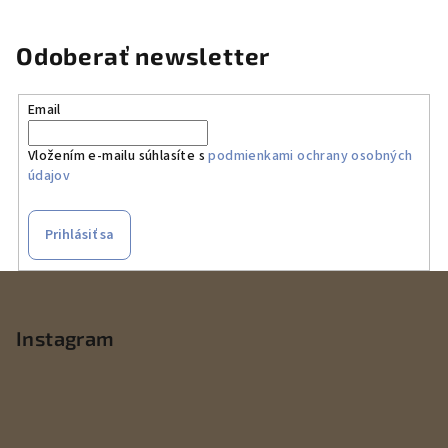
Odoberať newsletter
Email
Vložením e-mailu súhlasíte s
podmienkami ochrany osobných
údajov
Prihlásiť sa
Z
á
p
Instagram
ä
t
i