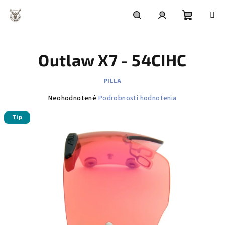
Prejsť
na
obsah
Nákupn
Hľadať
Prihlásenie
Outlaw X7 - 54CIHC
košík
PILLA
Priemerné
Neohodnotené
Podrobnosti hodnotenia
hodnotenie
Tip
produktu
je
0,0
z
5
hviezdičiek.