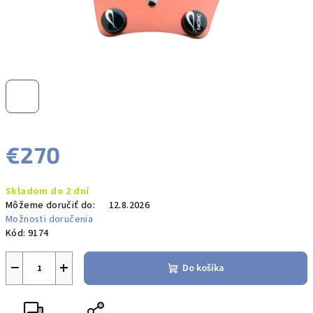
€270
Jednotková
Skladom do 2 dní
cena:
Môžeme doručiť do:
12.8.2026
Možnosti doručenia
Kód:
9174
−
+
Do košíka