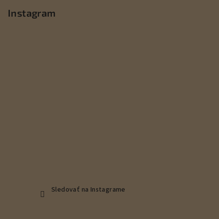
p
Instagram
ä
t
i
e
Sledovať na Instagrame