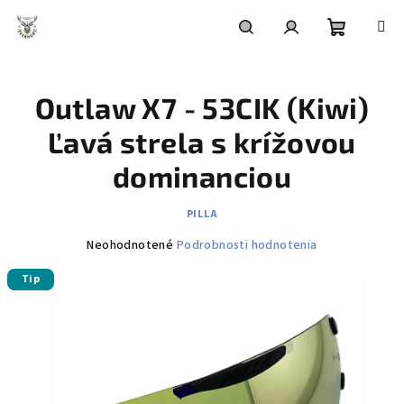
Prejsť
na
obsah
Nákupn
Hľadať
Prihlásenie
Outlaw X7 - 53CIK (Kiwi)
košík
Ľavá strela s krížovou
dominanciou
PILLA
Priemerné
Neohodnotené
Podrobnosti hodnotenia
hodnotenie
Tip
produktu
je
0,0
z
5
hviezdičiek.