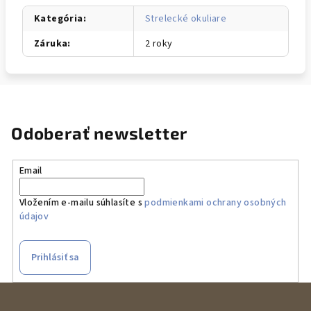
Kategória
:
Strelecké okuliare
Záruka
:
2 roky
Odoberať newsletter
Email
Vložením e-mailu súhlasíte s
podmienkami ochrany osobných
údajov
Prihlásiť sa
Z
á