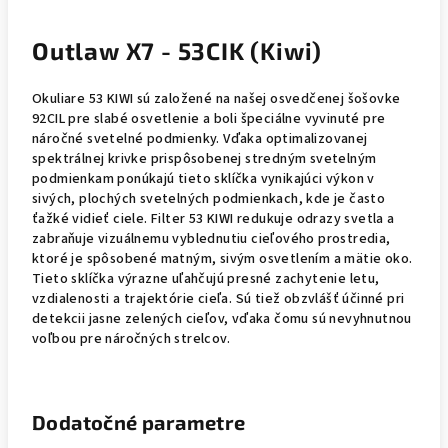
Outlaw X7 - 53CIK (Kiwi)
Okuliare 53 KIWI sú založené na našej osvedčenej šošovke
92CIL pre slabé osvetlenie a boli špeciálne vyvinuté pre
náročné svetelné podmienky. Vďaka optimalizovanej
spektrálnej krivke prispôsobenej stredným svetelným
podmienkam ponúkajú tieto sklíčka vynikajúci výkon v
sivých, plochých svetelných podmienkach, kde je často
ťažké vidieť ciele. Filter 53 KIWI redukuje odrazy svetla a
zabraňuje vizuálnemu vyblednutiu cieľového prostredia,
ktoré je spôsobené matným, sivým osvetlením a mätie oko.
Tieto sklíčka výrazne uľahčujú presné zachytenie letu,
vzdialenosti a trajektórie cieľa. Sú tiež obzvlášť účinné pri
detekcii jasne zelených cieľov, vďaka čomu sú nevyhnutnou
voľbou pre náročných strelcov.
Dodatočné parametre