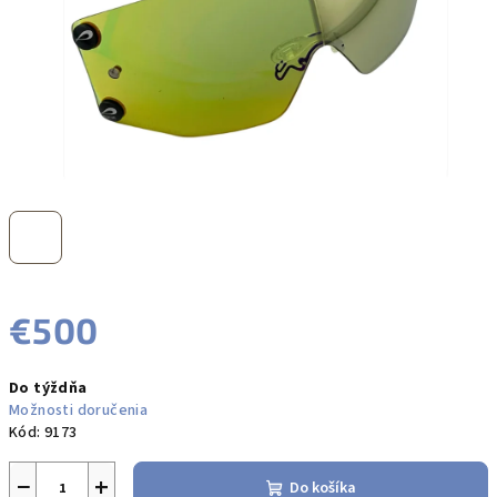
€500
Jednotková
Do týždňa
cena:
Možnosti doručenia
Kód:
9173
−
+
Do košíka