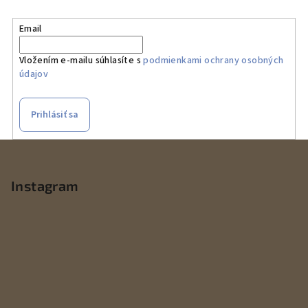
Email
Vložením e-mailu súhlasíte s
podmienkami ochrany osobných
údajov
Prihlásiť sa
Z
á
p
Instagram
ä
t
i
e