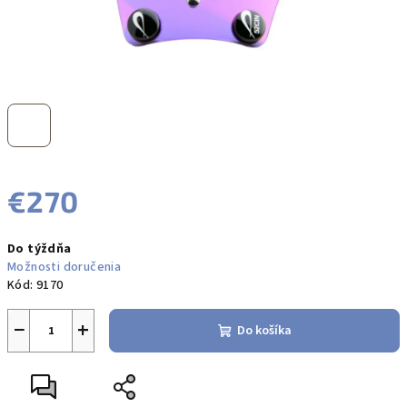
€270
Jednotková
Do týždňa
cena:
Možnosti doručenia
Kód:
9170
−
+
Do košíka