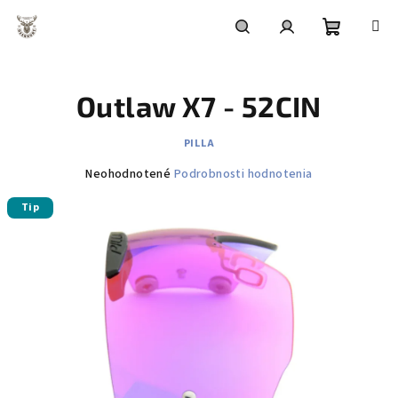
Prejsť
na
obsah
Nákupn
Hľadať
Prihlásenie
Outlaw X7 - 52CIN
košík
PILLA
Priemerné
Neohodnotené
Podrobnosti hodnotenia
hodnotenie
Tip
produktu
je
0,0
z
5
hviezdičiek.