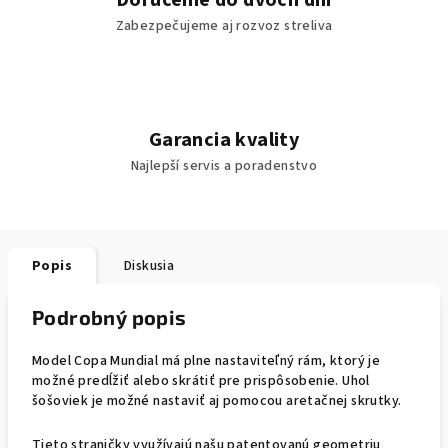
Doručenie do dvoch dní
Zabezpečujeme aj rozvoz streliva
Garancia kvality
Najlepší servis a poradenstvo
Popis
Diskusia
Podrobný popis
Model Copa Mundial má plne nastaviteľný rám, ktorý je
možné predĺžiť alebo skrátiť pre prispôsobenie. Uhol
šošoviek je možné nastaviť aj pomocou aretačnej skrutky.
Tieto straničky využívajú našu patentovanú geometriu