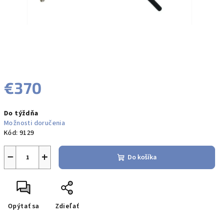
€370
Jednotková
Do týždňa
cena:
Možnosti doručenia
Kód:
9129
−
+
Do košíka
Opýtať sa
Zdieľať