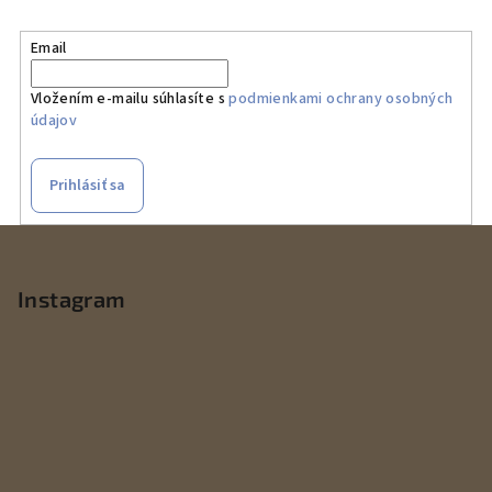
Email
Vložením e-mailu súhlasíte s
podmienkami ochrany osobných
údajov
Prihlásiť sa
Z
á
p
Instagram
ä
t
i
e