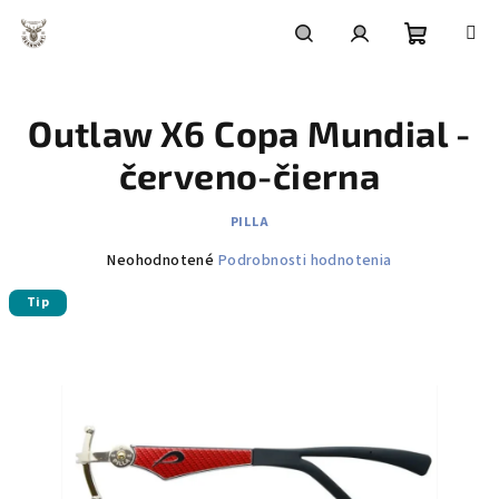
Prejsť
na
obsah
Nákupn
Hľadať
Prihlásenie
Outlaw X6 Copa Mundial -
košík
červeno-čierna
PILLA
Priemerné
Neohodnotené
Podrobnosti hodnotenia
hodnotenie
Tip
produktu
je
0,0
z
5
hviezdičiek.