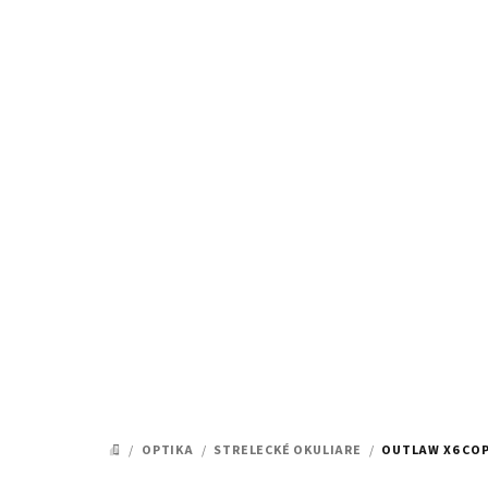
Prejsť
na
obsah
/
OPTIKA
/
STRELECKÉ OKULIARE
/
OUTLAW X6 COP
DOMOV