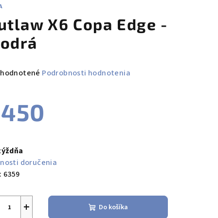
A
utlaw X6 Copa Edge -
odrá
emerné
hodnotené
Podrobnosti hodnotenia
notenie
duktu
€450
notková
a:
týždňa
zdičiek.
nosti doručenia
:
6359
+
Do košíka