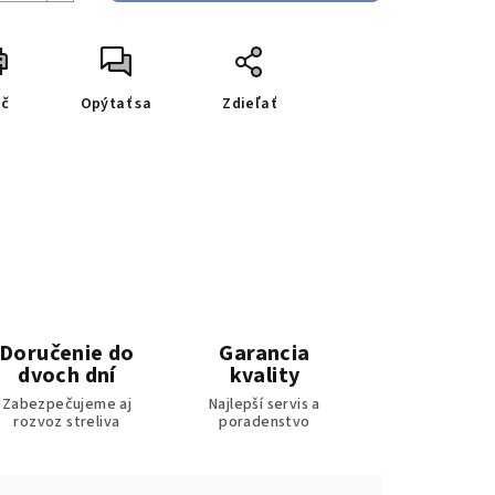
ač
Opýtať sa
Zdieľať
Doručenie do
Garancia
dvoch dní
kvality
Zabezpečujeme aj
Najlepší servis a
rozvoz streliva
poradenstvo