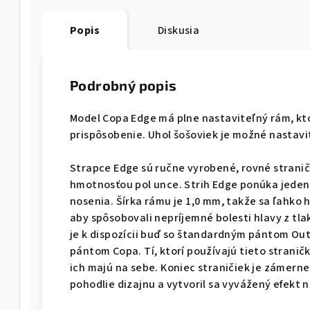
Popis
Diskusia
Podrobný popis
Model Copa Edge má plne nastaviteľný rám, kto
prispôsobenie. Uhol šošoviek je možné nastavi
Strapce Edge sú ručne vyrobené, rovné stranič
hmotnosťou pol unce. Strih Edge ponúka jeden 
nosenia. Šírka rámu je 1,0 mm, takže sa ľahko 
aby spôsobovali nepríjemné bolesti hlavy z tl
je k dispozícii buď so štandardným pántom Out
pántom Copa. Tí, ktorí používajú tieto straničk
ich majú na sebe. Koniec straničiek je zámerne
pohodlie dizajnu a vytvoril sa vyvážený efekt n