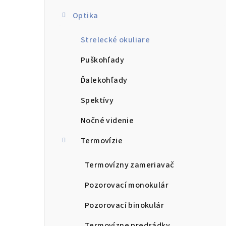
Optika
Strelecké okuliare
Puškohľady
Ďalekohľady
Spektívy
Nočné videnie
Termovízie
Termovízny zameriavač
Pozorovací monokulár
Pozorovací binokulár
Termovízne predsádky