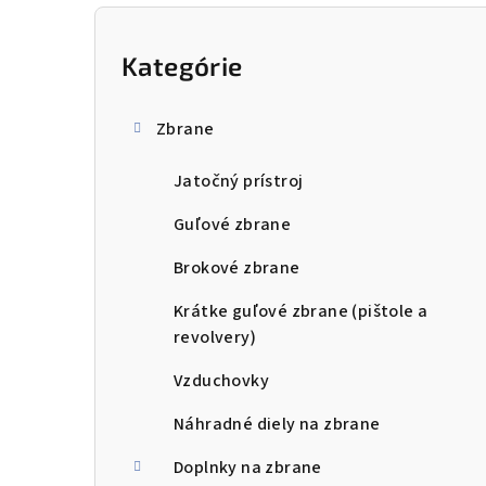
B
o
Kategórie
Preskočiť
kategórie
č
Zbrane
n
Jatočný prístroj
ý
p
Guľové zbrane
a
Brokové zbrane
n
Krátke guľové zbrane (pištole a
revolvery)
e
Vzduchovky
l
Náhradné diely na zbrane
Doplnky na zbrane