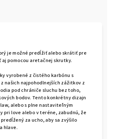
rý je možné predĺžiť alebo skrátiť pre
ť aj pomocou aretačnej skrutky.
ky vyrobené z čistého karbónu s
z našich najpohodlnejších zážitkov z
hodia pod chrániče sluchu bez toho,
akových bodov. Tento konkrétny dizajn
law, alebo s plne nastaviteľným
y pri love alebo v teréne, zabudnú, že
 predĺžený za ucho, aby sa zvýšilo
a hlave.