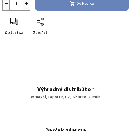
−
+
Do košíka
Opýtať sa
Zdieľať
Výhradný distribútor
Bornaghi, Laporte, ČZ, AlsaPro, Gemini
Darček zdarma