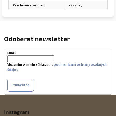
Příslušenství pro
:
Zasádky
Odoberať newsletter
Email
Vložením e-mailu súhlasíte s
podmienkami ochrany osobných
údajov
Prihlásiť sa
Z
á
p
Instagram