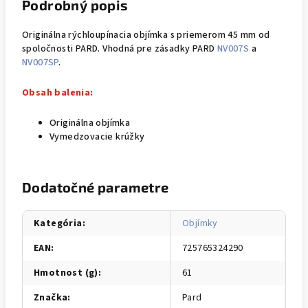
Podrobný popis
Originálna rýchloupínacia objímka s priemerom 45 mm od
spoločnosti PARD. Vhodná pre zásadky PARD
NV007S
a
NV007SP
.
Obsah balenia:
Originálna objímka
Vymedzovacie krúžky
Dodatočné parametre
Kategória
:
Objímky
EAN
:
725765324290
Hmotnost (g)
:
61
Značka
:
Pard