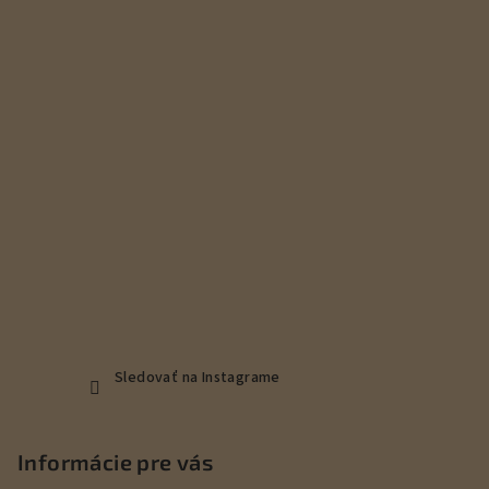
ä
t
i
e
Sledovať na Instagrame
Informácie pre vás