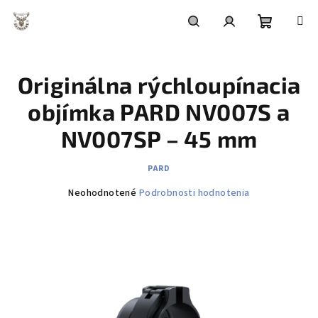
Prejsť
na
obsah
Nákupn
Hľadať
Prihlásenie
Originálna rýchloupínacia
košík
objímka PARD NV007S a
NV007SP – 45 mm
PARD
Priemerné
Neohodnotené
Podrobnosti hodnotenia
hodnotenie
produktu
je
0,0
z
5
hviezdičiek.