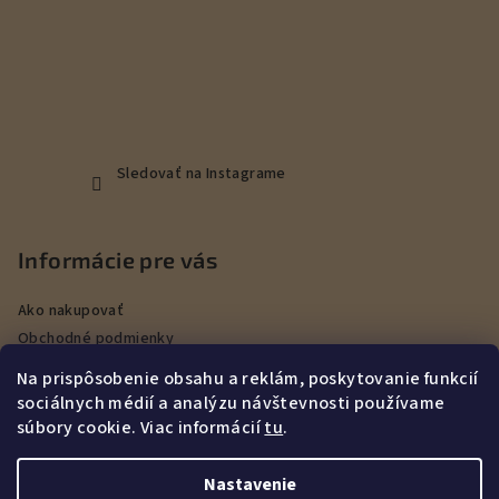
Sledovať na Instagrame
Informácie pre vás
Ako nakupovať
Obchodné podmienky
Podmienky ochrany osobných údajov
Na prispôsobenie obsahu a reklám, poskytovanie funkcií
Veľkoobchod
sociálnych médií a analýzu návštevnosti používame
Kontakty
súbory cookie. Viac informácií
tu
.
Služby
Nastavenie