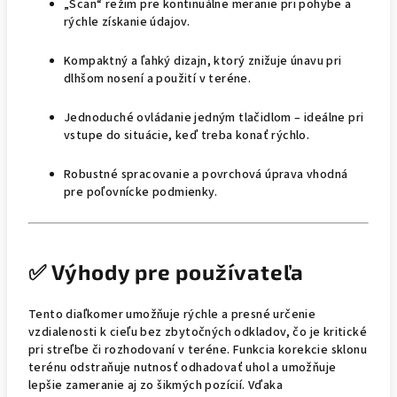
„Scan“ režim pre kontinuálne meranie pri pohybe a
rýchle získanie údajov.
Kompaktný a ľahký dizajn, ktorý znižuje únavu pri
dlhšom nosení a použití v teréne.
Jednoduché ovládanie jedným tlačidlom – ideálne pri
vstupe do situácie, keď treba konať rýchlo.
Robustné spracovanie a povrchová úprava vhodná
pre poľovnícke podmienky.
✅ Výhody pre používateľa
Tento diaľkomer umožňuje rýchle a presné určenie
vzdialenosti k cieľu bez zbytočných odkladov, čo je kritické
pri streľbe či rozhodovaní v teréne. Funkcia korekcie sklonu
terénu odstraňuje nutnosť odhadovať uhol a umožňuje
lepšie zameranie aj zo šikmých pozícií. Vďaka