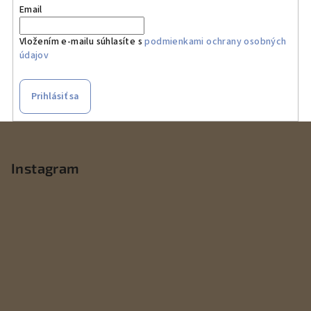
Email
Vložením e-mailu súhlasíte s
podmienkami ochrany osobných
údajov
Prihlásiť sa
Z
á
p
Instagram
ä
t
i
e