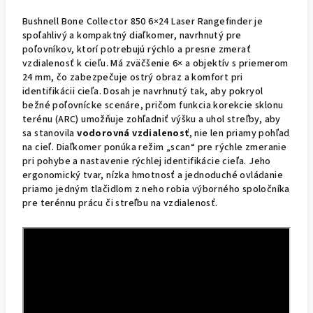
Bushnell Bone Collector 850 6×24 Laser Rangefinder je
spoľahlivý a kompaktný diaľkomer, navrhnutý pre
poľovníkov, ktorí potrebujú rýchlo a presne zmerať
vzdialenosť k cieľu. Má zväčšenie 6× a objektív s priemerom
24 mm, čo zabezpečuje ostrý obraz a komfort pri
identifikácii cieľa. Dosah je navrhnutý tak, aby pokryol
bežné poľovnícke scenáre, pričom funkcia korekcie sklonu
terénu (ARC) umožňuje zohľadniť výšku a uhol streľby, aby
sa stanovila
vodorovná vzdialenosť
, nie len priamy pohľad
na cieľ. Diaľkomer ponúka režim „scan“ pre rýchle zmeranie
pri pohybe a nastavenie rýchlej identifikácie cieľa. Jeho
ergonomický tvar, nízka hmotnosť a jednoduché ovládanie
priamo jedným tlačidlom z neho robia výborného spoločníka
pre terénnu prácu či streľbu na vzdialenosť.