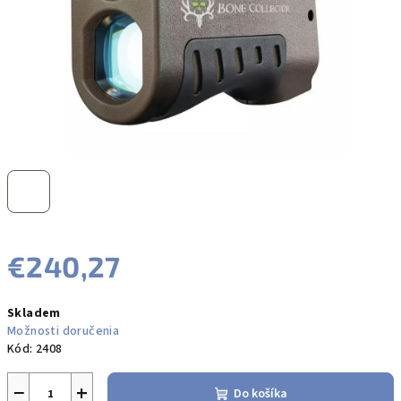
€240,27
Jednotková
Skladem
cena:
Možnosti doručenia
Kód:
2408
−
+
Do košíka