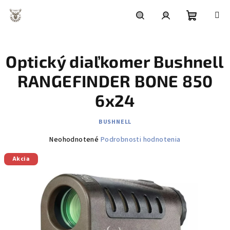
Prejsť
na
obsah
Nákupn
Hľadať
Prihlásenie
Optický diaľkomer Bushnell
košík
RANGEFINDER BONE 850
6x24
BUSHNELL
Priemerné
Neohodnotené
Podrobnosti hodnotenia
hodnotenie
Akcia
produktu
je
0,0
z
5
hviezdičiek.