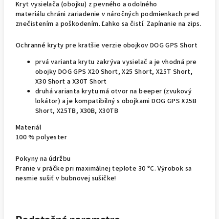
Kryt vysielača (obojku) z pevného a odolného
materiálu chráni zariadenie v náročných podmienkach pred
znečistením a poškodením. Ľahko sa čistí. Zapínanie na zips.
Ochranné kryty pre kratšie verzie obojkov DOG GPS Short
prvá varianta krytu zakrýva vysielač a je vhodná pre
obojky DOG GPS X20 Short, X25 Short, X25T Short,
X30 Short a X30T Short
druhá varianta krytu má otvor na beeper (zvukový
lokátor) a je kompatibilný s obojkami DOG GPS X25B
Short, X25TB, X30B, X30TB
Materiál
100 % polyester
Pokyny na údržbu
Pranie v práčke pri maximálnej teplote 30 °C. Výrobok sa
nesmie sušiť v bubnovej sušičke!