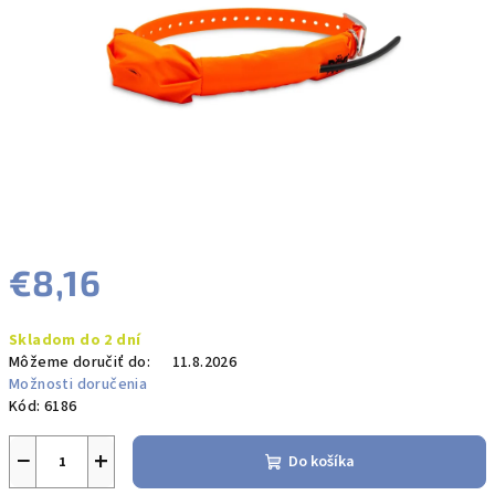
hviezdičiek.
€8,16
Jednotková
Skladom do 2 dní
cena:
Môžeme doručiť do:
11.8.2026
Možnosti doručenia
Kód:
6186
−
+
Do košíka