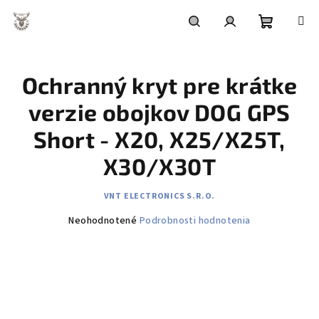
Prejsť
na
obsah
Nákupn
Hľadať
Prihlásenie
Ochranný kryt pre krátke
košík
verzie obojkov DOG GPS
Short - X20, X25/X25T,
X30/X30T
VNT ELECTRONICS S.R.O.
Priemerné
Neohodnotené
Podrobnosti hodnotenia
hodnotenie
produktu
je
0,0
z
5