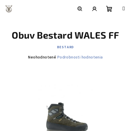
Prejsť
na
obsah
Nákupn
Hľadať
Prihlásenie
Obuv Bestard WALES FF
košík
BESTARD
Priemerné
Neohodnotené
Podrobnosti hodnotenia
hodnotenie
produktu
je
0,0
z
5
hviezdičiek.