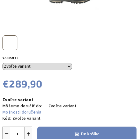
VARIANT:
€289,90
Jednotková
Zvoľte variant
cena:
Môžeme doručiť do:
Zvoľte variant
Možnosti doručenia
Kód:
Zvoľte variant
−
+
Do košíka