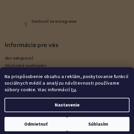
Sledovať na Instagrame
Informácie pre vás
Ako nakupovať
Obchodné podmienky
Podmienky ochrany osobných údajov
Na prispôsobenie obsahu a reklám, poskytovanie funkcií
Veľkoobchod
sociálnych médií a analýzu návštevnosti používame
Kontakty
súbory cookie. Viac informácií
tu
.
Služby
Nastavenie
Copyright 2026
DEERHUNT Poľovníctvo Hurbanovo
. Všetky
práva vyhradené.
Upraviť nastavenie cookies
Odmietnuť
Súhlasím
Vytvoril Shoptet