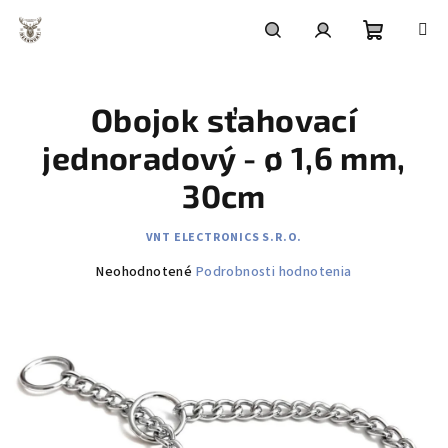
Prejsť
na
obsah
Nákupn
Hľadať
Prihlásenie
Obojok sťahovací
košík
jednoradový - ø 1,6 mm,
30cm
VNT ELECTRONICS S.R.O.
Priemerné
Neohodnotené
Podrobnosti hodnotenia
hodnotenie
produktu
je
0,0
z
5
hviezdičiek.