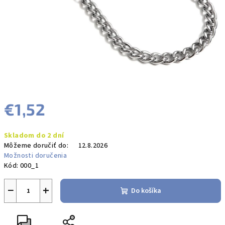
€1,52
Jednotková
Skladom do 2 dní
cena:
Môžeme doručiť do:
12.8.2026
Možnosti doručenia
Kód:
000_1
−
+
Do košíka