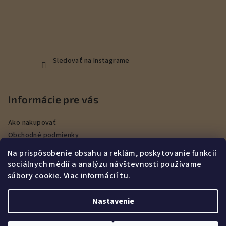
Sledovať na Instagrame
Informácie pre vás
Ako nakupovať
Obchodné podmienky
Podmienky ochrany osobných údajov
Na prispôsobenie obsahu a reklám, poskytovanie funkcií
Veľkoobchod
sociálnych médií a analýzu návštevnosti používame
Kontakty
súbory cookie. Viac informácií
tu
.
Služby
Nastavenie
Copyright 2026
DEERHUNT Poľovníctvo Hurbanovo
. Všetky
práva vyhradené.
Upraviť nastavenie cookies