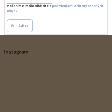
Vložením e-mailu súhlasíte s
podmienkami ochrany osobných
údajov
Prihlásiť sa
Z
á
p
Instagram
ä
t
i
e